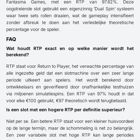
Fantasma Games, met een RTP van 97.62%. Deze
oogstrelende slot gebruikt een eigenzinnig ‘Dual Spin’ systeem
waar twee sets rollen draaien, wat de gameplay intensifieert
zonder afbreuk te doen aan het verleidelijke theoretische
percentage voor de speler.
FAQ
Wat houdt RTP exact en op welke manier wordt het
berekend?
RTP staat voor Return to Player, het verwachte percentage van
alle ingezette geld dat een slotmachine over een zeer lange
periode uitkeert aan spelers. Het wordt berekend door
ontwikkelaars en geverifieerd door onafhankelijke testhuizen
via miljoenen simulatiespins. Een RTP van 97% houdt in dat
voor elke €100 gebruikt, €97 theoretisch wordt terugbetaald.
Is een slot met een hogere RTP per definitie superieur?
Niet per se. Een betere RTP staat voor een kleiner huisvoordeel
op de lange termijn, maar de schommeling is net zo belangrijk.
Een zeer variabele slot met hoge RTP kan lange periodes