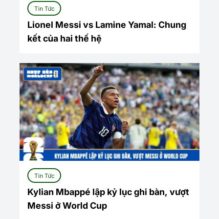
Tin Tức
Lionel Messi vs Lamine Yamal: Chung
kết của hai thế hệ
Tin Tức
Kylian Mbappé lập kỷ lục ghi bàn, vượt
Messi ở World Cup