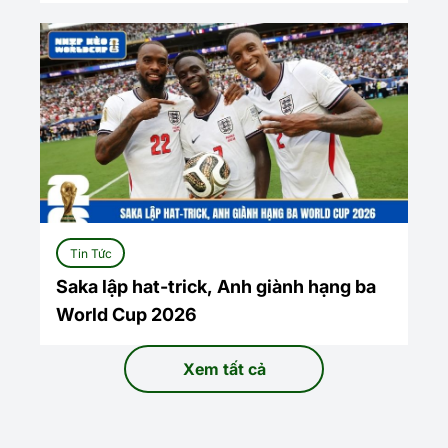
Tin Tức
Saka lập hat-trick, Anh giành hạng ba
World Cup 2026
Xem tất cả