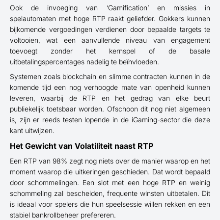
Ook de invoeging van ‘Gamification’ en missies in
spelautomaten met hoge RTP raakt geliefder. Gokkers kunnen
bijkomende vergoedingen verdienen door bepaalde targets te
voltooien, wat een aanvullende niveau van engagement
toevoegt zonder het kernspel of de basale
uitbetalingspercentages nadelig te beïnvloeden.
Systemen zoals blockchain en slimme contracten kunnen in de
komende tijd een nog verhoogde mate van openheid kunnen
leveren, waarbij de RTP en het gedrag van elke beurt
publiekelijk toetsbaar worden. Ofschoon dit nog niet algemeen
is, zijn er reeds testen lopende in de iGaming-sector die deze
kant uitwijzen.
Het Gewicht van Volatiliteit naast RTP
Een RTP van 98% zegt nog niets over de manier waarop en het
moment waarop die uitkeringen geschieden. Dat wordt bepaald
door schommelingen. Een slot met een hoge RTP en weinig
schommeling zal bescheiden, frequente winsten uitbetalen. Dit
is ideaal voor spelers die hun speelsessie willen rekken en een
stabiel bankrollbeheer prefereren.