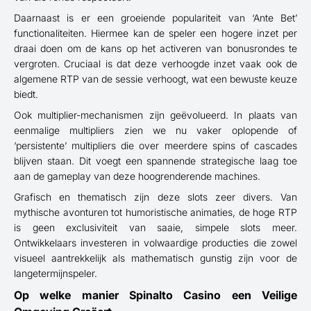
Daarnaast is er een groeiende populariteit van ‘Ante Bet’
functionaliteiten. Hiermee kan de speler een hogere inzet per
draai doen om de kans op het activeren van bonusrondes te
vergroten. Cruciaal is dat deze verhoogde inzet vaak ook de
algemene RTP van de sessie verhoogt, wat een bewuste keuze
biedt.
Ook multiplier-mechanismen zijn geëvolueerd. In plaats van
eenmalige multipliers zien we nu vaker oplopende of
‘persistente’ multipliers die over meerdere spins of cascades
blijven staan. Dit voegt een spannende strategische laag toe
aan de gameplay van deze hoogrenderende machines.
Grafisch en thematisch zijn deze slots zeer divers. Van
mythische avonturen tot humoristische animaties, de hoge RTP
is geen exclusiviteit van saaie, simpele slots meer.
Ontwikkelaars investeren in volwaardige producties die zowel
visueel aantrekkelijk als mathematisch gunstig zijn voor de
langetermijnspeler.
Op welke manier Spinalto Casino een Veilige