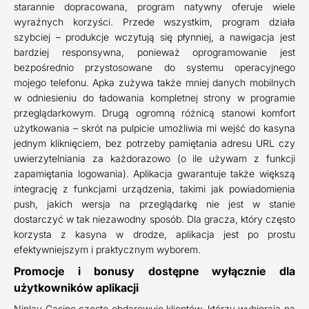
starannie dopracowana, program natywny oferuje wiele
wyraźnych korzyści. Przede wszystkim, program działa
szybciej – produkcje wczytują się płynniej, a nawigacja jest
bardziej responsywna, ponieważ oprogramowanie jest
bezpośrednio przystosowane do systemu operacyjnego
mojego telefonu. Apka zużywa także mniej danych mobilnych
w odniesieniu do ładowania kompletnej strony w programie
przeglądarkowym. Drugą ogromną różnicą stanowi komfort
użytkowania – skrót na pulpicie umożliwia mi wejść do kasyna
jednym kliknięciem, bez potrzeby pamiętania adresu URL czy
uwierzytelniania za każdorazowo (o ile używam z funkcji
zapamiętania logowania). Aplikacja gwarantuje także większą
integrację z funkcjami urządzenia, takimi jak powiadomienia
push, jakich wersja na przeglądarkę nie jest w stanie
dostarczyć w tak niezawodny sposób. Dla gracza, który często
korzysta z kasyna w drodze, aplikacja jest po prostu
efektywniejszym i praktycznym wyborem.
Promocje i bonusy dostępne wyłącznie dla
użytkowników aplikacji
Ninlay Casino często obdarowuje klientów, którzy wybierają na