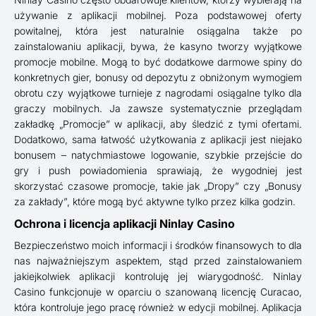
używanie z aplikacji mobilnej. Poza podstawowej oferty
powitalnej, która jest naturalnie osiągalna także po
zainstalowaniu aplikacji, bywa, że kasyno tworzy wyjątkowe
promocje mobilne. Mogą to być dodatkowe darmowe spiny do
konkretnych gier, bonusy od depozytu z obniżonym wymogiem
obrotu czy wyjątkowe turnieje z nagrodami osiągalne tylko dla
graczy mobilnych. Ja zawsze systematycznie przeglądam
zakładkę „Promocje” w aplikacji, aby śledzić z tymi ofertami.
Dodatkowo, sama łatwość użytkowania z aplikacji jest niejako
bonusem – natychmiastowe logowanie, szybkie przejście do
gry i push powiadomienia sprawiają, że wygodniej jest
skorzystać czasowe promocje, takie jak „Dropy” czy „Bonusy
za zakłady”, które mogą być aktywne tylko przez kilka godzin.
Ochrona i licencja aplikacji Ninlay Casino
Bezpieczeństwo moich informacji i środków finansowych to dla
nas najważniejszym aspektem, stąd przed zainstalowaniem
jakiejkolwiek aplikacji kontroluję jej wiarygodność. Ninlay
Casino funkcjonuje w oparciu o szanowaną licencję Curacao,
która kontroluje jego pracę również w edycji mobilnej. Aplikacja