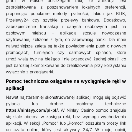
gracz w Polsce dostrzegam fakt, że aplikacja jest
zaprojektowana z poszanowaniem lokalnych preferencji,
proponując popularne metody płatności, takich jak BLIK,
Przelewy24 czy szybkie przelewy bankowe. Dodatkowo,
zabezpieczenie transakcji i danych osobowych jest na
czołowym miejscu – aplikacja stosuje nowoczesne
szyfrowanie, zbliżone z tym, co zapewniają banki. Dla mnie
najważniejszą zaletą są także powiadomienia push o nowych
promocjach, turniejach czy darmowych spinach, które
umożliwiają być na bieżąco i nie przeoczyć żadnej okazji, co
jest bardziej skomplikowane do zrealizowania przy korzystaniu
wyłącznie z przeglądarki.
Pomoc techniczna osiągalne na wyciągnięcie ręki w
aplikacji
Nawet najstaranniej skonstruowanej aplikacji mogą się pojawić
pytania lub drobne problemy techniczne
https://ninlayy.com/pl-pl/
. W Ninlay Casino pomoc znajduje
się stale obecna w zasięgu ręki, bez wymogu wychodzenia
aplikacji. W sekcji „Pomoc” lub „Pomoc” odszukam prosty link
do czatu online, który jest aktywny 24/7. W mojej opinii,