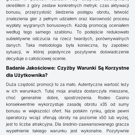
określiłem z góry zestaw konkretnych metryk: czas aktywacji
bonusu, przejrzystość śledzenia postępu obrotu, łatwość
znalezienia gier z pełnym udziałem oraz klarowność procesu
wypłaty wygranych bonusowych. Każdą promocję oceniałem
według tego samego szablonu. To podejście redukowało
subiektywne odczucia na rzecz twardych, porównywalnych
danych. Taka metodologia była konieczna, by zapobiec
sytuacji, w której pojedyncze pozytywne doświadczenie
decyduje o całościowej ocenie.
Badanie Jakościowe: Czyżby Warunki Są Korzystne
dla Użytkownika?
Duża częstość promocji to za mało. Autentyczna wartość leży
w ich warunkach. Tutaj moja analiza dostarczyła mieszane,
choć generalnie dobre, spostrzeżenia. Rodeo Casino
konsekwentnie wykorzystuje zasadę obrotu x35 od sumy
bonusu w większości ofert. Na polskim rynku, gdzie pewni
operatorzy wciąż oferują obroty na poziomie x50 lub wyżej,
jest to liczba atrakcyjna. Dla średnio-zaawansowanego gracza
wypełnienie takiego warunku jest wykonalne. Pozytywnie