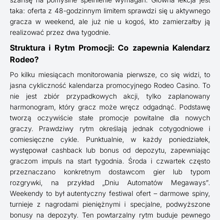
taka: oferta z 48-godzinnym limitem sprawdzi się u aktywnego
gracza w weekend, ale już nie u kogoś, kto zamierzałby ją
realizować przez dwa tygodnie.
Struktura i Rytm Promocji: Co zapewnia Kalendarz
Rodeo?
Po kilku miesiącach monitorowania pierwsze, co się widzi, to
jasna cykliczność kalendarza promocyjnego Rodeo Casino. To
nie jest zbiór przypadkowych akcji, tylko zaplanowany
harmonogram, który gracz może wręcz odgadnąć. Podstawę
tworzą oczywiście stałe promocje powitalne dla nowych
graczy. Prawdziwy rytm określają jednak cotygodniowe i
comiesięczne cykle. Punktualnie, w każdy poniedziałek,
występował cashback lub bonus od depozytu, zapewniając
graczom impuls na start tygodnia. Środa i czwartek często
przeznaczano konkretnym dostawcom gier lub typom
rozgrywki, na przykład „Dniu Automatów Megaways”.
Weekendy to był autentyczny festiwal ofert – darmowe spiny,
turnieje z nagrodami pieniężnymi i specjalne, podwyższone
bonusy na depozyty. Ten powtarzalny rytm buduje pewnego