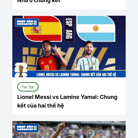
Nha ở chung kết
Tin Tức
Lionel Messi vs Lamine Yamal: Chung
kết của hai thế hệ