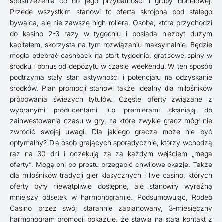
spostrzeżenia co do jego przydatności i grupy docelowej.
Przede wszystkim stanowi to oferta skrojona pod stałego
bywalca, ale nie zawsze high-rollera. Osoba, która przychodzi
do kasino 2-3 razy w tygodniu i posiada niezbyt dużym
kapitałem, skorzysta na tym rozwiązaniu maksymalnie. Będzie
mogła odebrać cashback na start tygodnia, gratisowe spiny w
środku i bonus od depozytu w czasie weekendu. W ten sposób
podtrzyma stały stan aktywności i potencjału na odzyskanie
środków. Plan promocji stanowi także idealny dla miłośników
próbowania świeżych tytułów. Częste oferty związane z
wybranymi producentami lub premierami skłaniają do
zainwestowania czasu w gry, na które zwykle gracz mógł nie
zwrócić swojej uwagi. Dla jakiego gracza może nie być
optymalny? Dla osób grających sporadycznie, którzy wchodzą
raz na 30 dni i oczekują za za każdym wejściem „mega
oferty”. Mogą oni po prostu przegapić chwilowe okazje. Także
dla miłośników tradycji gier klasycznych i live casino, których
oferty były niewątpliwie dostępne, ale stanowiły wyraźną
mniejszy odsetek w harmonogramie. Podsumowując, Rodeo
Casino przez swój starannie zaplanowany, 3-miesięczny
harmonogram promocji pokazuje, że stawia na stałą kontakt z