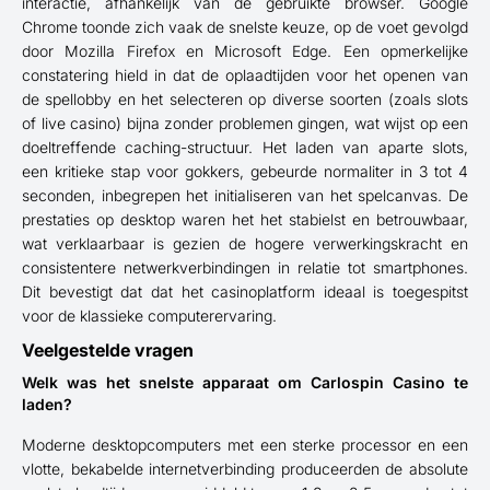
interactie, afhankelijk van de gebruikte browser. Google
Chrome toonde zich vaak de snelste keuze, op de voet gevolgd
door Mozilla Firefox en Microsoft Edge. Een opmerkelijke
constatering hield in dat de oplaadtijden voor het openen van
de spellobby en het selecteren op diverse soorten (zoals slots
of live casino) bijna zonder problemen gingen, wat wijst op een
doeltreffende caching-structuur. Het laden van aparte slots,
een kritieke stap voor gokkers, gebeurde normaliter in 3 tot 4
seconden, inbegrepen het initialiseren van het spelcanvas. De
prestaties op desktop waren het het stabielst en betrouwbaar,
wat verklaarbaar is gezien de hogere verwerkingskracht en
consistentere netwerkverbindingen in relatie tot smartphones.
Dit bevestigt dat dat het casinoplatform ideaal is toegespitst
voor de klassieke computerervaring.
Veelgestelde vragen
Welk was het snelste apparaat om Carlospin Casino te
laden?
Moderne desktopcomputers met een sterke processor en een
vlotte, bekabelde internetverbinding produceerden de absolute