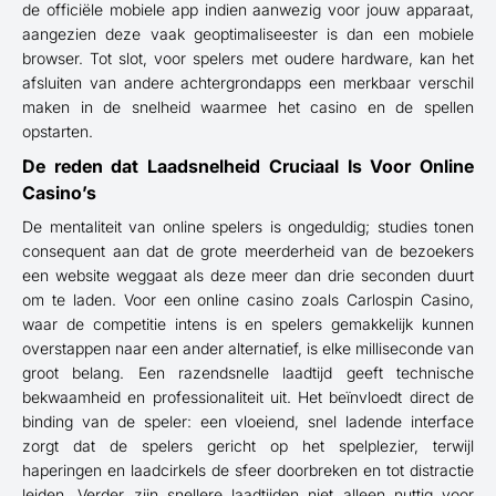
de officiële mobiele app indien aanwezig voor jouw apparaat,
aangezien deze vaak geoptimaliseester is dan een mobiele
browser. Tot slot, voor spelers met oudere hardware, kan het
afsluiten van andere achtergrondapps een merkbaar verschil
maken in de snelheid waarmee het casino en de spellen
opstarten.
De reden dat Laadsnelheid Cruciaal Is Voor Online
Casino’s
De mentaliteit van online spelers is ongeduldig; studies tonen
consequent aan dat de grote meerderheid van de bezoekers
een website weggaat als deze meer dan drie seconden duurt
om te laden. Voor een online casino zoals Carlospin Casino,
waar de competitie intens is en spelers gemakkelijk kunnen
overstappen naar een ander alternatief, is elke milliseconde van
groot belang. Een razendsnelle laadtijd geeft technische
bekwaamheid en professionaliteit uit. Het beïnvloedt direct de
binding van de speler: een vloeiend, snel ladende interface
zorgt dat de spelers gericht op het spelplezier, terwijl
haperingen en laadcirkels de sfeer doorbreken en tot distractie
leiden. Verder zijn snellere laadtijden niet alleen nuttig voor