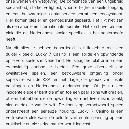
onze wensen en wetgeving. De combinatie van een uitgebreid
spelaanbod, sterke veiligheid, voortreffelijke mobiele toegang
en een hulpvaardige klantenservice vormt een ecosysteem.
Hier komen plezier en gemoedsrust gepaard. Het lijkt niet aan
als een anonieme internationale operatie. Het komt over als een
plek die de Nederlandse speler specifiek in het achterhoofd
heeft.
Na dit alles te hebben beoordeeld, blijf ik achter met een
duidelijk beeld. Lucky 7 Casino is een solide en opwindende
optie voor spelers in Nederland. Het slaagt het platform om een
evenwichtig aanbod te bieden. Een grote diversiteit aan
kwalitatieve spellen, een betrouwbare omgeving onder
supervisie van de KSA, en het dagelijkse gemak van lokale
betalingen en Nederlandse ondersteuning. Of je nu een
incidentele speler bent die af en toe een paar spins wilt draaien,
of een liefhebber die de opwinding van het live casino zoekt,
hier ontdek je wat je wilt. De focus op verantwoord spelen
onderstreept een serieuze houding. Lucky 7 Casino is een
vertrouwde plek waar de belofte van echte spanning op een
praktische en plezierige manier wordt ingelost.