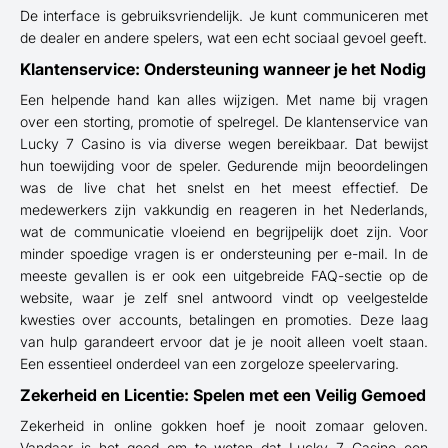
De interface is gebruiksvriendelijk. Je kunt communiceren met
de dealer en andere spelers, wat een echt sociaal gevoel geeft.
Klantenservice: Ondersteuning wanneer je het Nodig
Een helpende hand kan alles wijzigen. Met name bij vragen
over een storting, promotie of spelregel. De klantenservice van
Lucky 7 Casino is via diverse wegen bereikbaar. Dat bewijst
hun toewijding voor de speler. Gedurende mijn beoordelingen
was de live chat het snelst en het meest effectief. De
medewerkers zijn vakkundig en reageren in het Nederlands,
wat de communicatie vloeiend en begrijpelijk doet zijn. Voor
minder spoedige vragen is er ondersteuning per e-mail. In de
meeste gevallen is er ook een uitgebreide FAQ-sectie op de
website, waar je zelf snel antwoord vindt op veelgestelde
kwesties over accounts, betalingen en promoties. Deze laag
van hulp garandeert ervoor dat je je nooit alleen voelt staan.
Een essentieel onderdeel van een zorgeloze speelervaring.
Zekerheid en Licentie: Spelen met een Veilig Gemoed
Zekerheid in online gokken hoef je nooit zomaar geloven.
Vandaar is het goed om te weten dat Lucky 7 Casino een