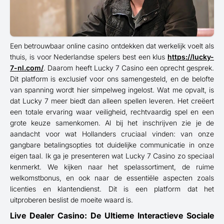
Een betrouwbaar online casino ontdekken dat werkelijk voelt als
thuis, is voor Nederlandse spelers best een klus
https://lucky-
7-nl.com/
. Daarom heeft Lucky 7 Casino een oprecht gesprek.
Dit platform is exclusief voor ons samengesteld, en de belofte
van spanning wordt hier simpelweg ingelost. Wat me opvalt, is
dat Lucky 7 meer biedt dan alleen spellen leveren. Het creëert
een totale ervaring waar veiligheid, rechtvaardig spel en een
grote keuze samenkomen. Al bij het inschrijven zie je de
aandacht voor wat Hollanders cruciaal vinden: van onze
gangbare betalingsopties tot duidelijke communicatie in onze
eigen taal. Ik ga je presenteren wat Lucky 7 Casino zo speciaal
kenmerkt. We kijken naar het spelassortiment, de ruime
welkomstbonus, en ook naar de essentiële aspecten zoals
licenties en klantendienst. Dit is een platform dat het
uitproberen beslist de moeite waard is.
Live Dealer Casino: De Ultieme Interactieve Sociale