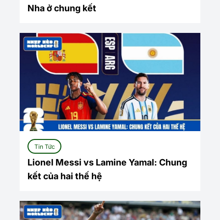
Nha ở chung kết
Tin Tức
Lionel Messi vs Lamine Yamal: Chung
kết của hai thế hệ