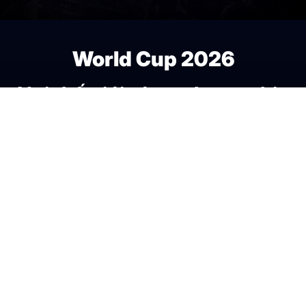
World Cup 2026
Nơi thế giới cùng chung nhịp
đập bóng đá.
Fan Zone
Theo nhịp kèo World
Cup
Media
Bảng xếp hạng
Đội tuyển
Tin tức