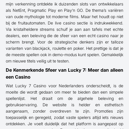
mijn verkenning ontdekte ik duizenden slots van ontwikkelaars
als NetEnt, Pragmatic Play en Play’n GO. De thema’s variëren
van oude mythologie tot moderne films. Maar het houdt op niet
bij de fruitautomaten. De live casino sectie is indrukwekkend.
Via kristalheldere streams schuif je aan aan tafels met echte
dealers, een beleving die de sfeer van een echt casino naar je
scherm brengt. Voor de strategische denkers zijn er talloze
varianten van blackjack, roulette en poker. Het prettige is dat je
de meeste spellen ook in demo-modus kunt spelen. Gemakkelijk
om nieuwe titels veilig uit te testen.
De Kenmerkende Sfeer van Lucky 7: Meer dan alleen
een Casino
Wat Lucky 7 Casino voor Nederlanders onderscheidt, is de
moeite die wordt gedaan om meer te bieden dan een simpele
spellenlijst. Het draait om de algehele beleving en
gebruikservaring. De website is helder en esthetisch
aangenaam, zonder overdreven te zijn. Promoties zijn
toepasselijk en geregeld, zodat vaste spelers altijd iets nieuws
ontdekken. Je voelt duidelijk dat het platform is aangepast op