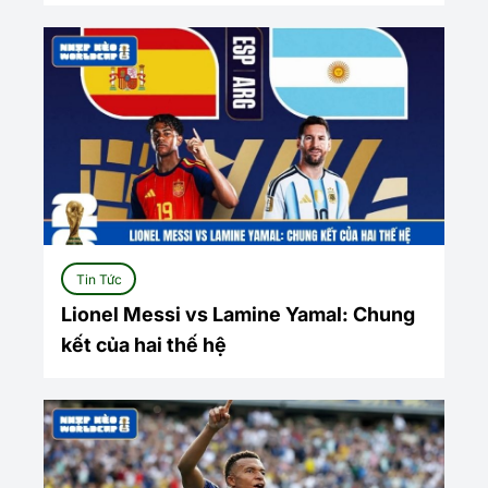
Tin Tức
Lionel Messi vs Lamine Yamal: Chung
kết của hai thế hệ