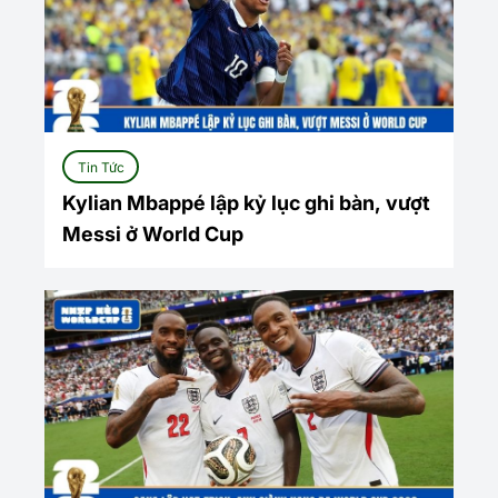
Tin Tức
Kylian Mbappé lập kỷ lục ghi bàn, vượt
Messi ở World Cup