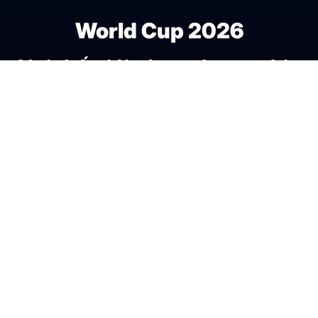
World Cup 2026
Nơi thế giới cùng chung nhịp
đập bóng đá.
Fan Zone
Theo nhịp kèo World
Cup
Media
Bảng xếp hạng
Đội tuyển
Tin tức