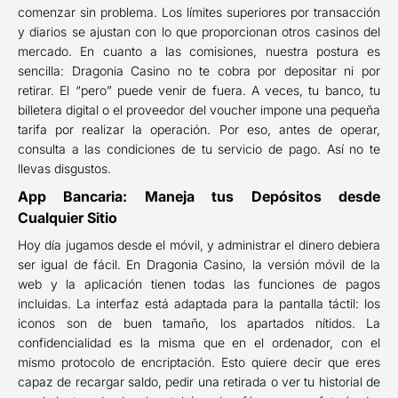
comenzar sin problema. Los límites superiores por transacción
y diarios se ajustan con lo que proporcionan otros casinos del
mercado. En cuanto a las comisiones, nuestra postura es
sencilla: Dragonia Casino no te cobra por depositar ni por
retirar. El “pero” puede venir de fuera. A veces, tu banco, tu
billetera digital o el proveedor del voucher impone una pequeña
tarifa por realizar la operación. Por eso, antes de operar,
consulta a las condiciones de tu servicio de pago. Así no te
llevas disgustos.
App Bancaria: Maneja tus Depósitos desde
Cualquier Sitio
Hoy día jugamos desde el móvil, y administrar el dinero debiera
ser igual de fácil. En Dragonia Casino, la versión móvil de la
web y la aplicación tienen todas las funciones de pagos
incluidas. La interfaz está adaptada para la pantalla táctil: los
iconos son de buen tamaño, los apartados nítidos. La
confidencialidad es la misma que en el ordenador, con el
mismo protocolo de encriptación. Esto quiere decir que eres
capaz de recargar saldo, pedir una retirada o ver tu historial de