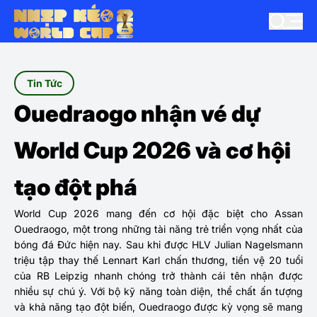
Tin Tức
Ouedraogo nhận vé dự
World Cup 2026 và cơ hội
tạo đột phá
World Cup 2026 mang đến cơ hội đặc biệt cho Assan
Ouedraogo, một trong những tài năng trẻ triển vọng nhất của
bóng đá Đức hiện nay. Sau khi được HLV Julian Nagelsmann
triệu tập thay thế Lennart Karl chấn thương, tiền vệ 20 tuổi
của RB Leipzig nhanh chóng trở thành cái tên nhận được
nhiều sự chú ý. Với bộ kỹ năng toàn diện, thể chất ấn tượng
và khả năng tạo đột biến, Ouedraogo được kỳ vọng sẽ mang