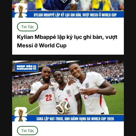
Tin Tức
Kylian Mbappé lập kỷ lục ghi bàn, vượt
Messi ở World Cup
Tin Tức