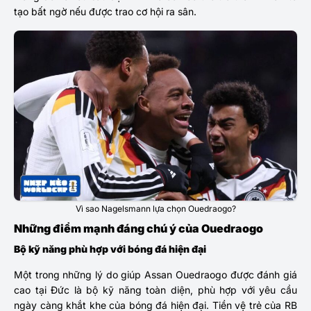
tạo bất ngờ nếu được trao cơ hội ra sân.
Vì sao Nagelsmann lựa chọn Ouedraogo?
Những điểm mạnh đáng chú ý của Ouedraogo
Bộ kỹ năng phù hợp với bóng đá hiện đại
Một trong những lý do giúp Assan Ouedraogo được đánh giá
cao tại Đức là bộ kỹ năng toàn diện, phù hợp với yêu cầu
ngày càng khắt khe của bóng đá hiện đại. Tiền vệ trẻ của RB