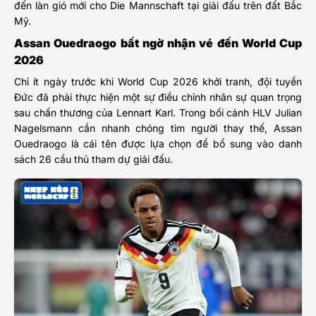
đến làn gió mới cho Die Mannschaft tại giải đấu trên đất Bắc
Mỹ.
Assan Ouedraogo bất ngờ nhận vé đến World Cup
2026
Chỉ ít ngày trước khi World Cup 2026 khởi tranh, đội tuyển
Đức đã phải thực hiện một sự điều chỉnh nhân sự quan trọng
sau chấn thương của Lennart Karl. Trong bối cảnh HLV Julian
Nagelsmann cần nhanh chóng tìm người thay thế, Assan
Ouedraogo là cái tên được lựa chọn để bổ sung vào danh
sách 26 cầu thủ tham dự giải đấu.