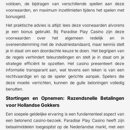
voldoen, de bijdragen van verschillende spellen aan deze
voorwaarden, en maximum inzetlimieten tijdens het spelen met
bonusgeld.
Het praktische advies is altijd: lees deze voorwaarden alvorens
je een bonus gebruikt. Bij Paradise Play Casino zijn deze
voorwaarden over het algemeen redelijk en in
overeenstemming met de industriestandaard, maar kennis stelt
je in staat om een doordachte keuze te doen. Het begrijpen van
de regels verhindert teleurstellingen en stelt je in staat om je
strategie efficiënt te opzetten. Het casino presenteert deze
informatie transparant aan, wat tevens een teken is van een
rechtvaardige en op de speler gerichte aanpak. Spelers die
deze moeite verrichten, kunnen de gulle beloningen volledig
benutten.
Stortingen en Opnemen: Razendsnelle Betalingen
voor Hollandse Gokkers
Een soepele geldelijke ervaring is een fundamenteel aspect van
een belonend casino-bezoek. Paradise Play Casino heeft zijn
betaalmiddelen toegespitst op de Nederlandse markt, met een