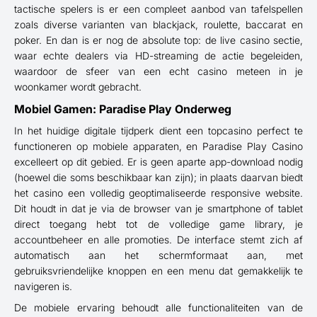
tactische spelers is er een compleet aanbod van tafelspellen
zoals diverse varianten van blackjack, roulette, baccarat en
poker. En dan is er nog de absolute top: de live casino sectie,
waar echte dealers via HD-streaming de actie begeleiden,
waardoor de sfeer van een echt casino meteen in je
woonkamer wordt gebracht.
Mobiel Gamen: Paradise Play Onderweg
In het huidige digitale tijdperk dient een topcasino perfect te
functioneren op mobiele apparaten, en Paradise Play Casino
excelleert op dit gebied. Er is geen aparte app-download nodig
(hoewel die soms beschikbaar kan zijn); in plaats daarvan biedt
het casino een volledig geoptimaliseerde responsive website.
Dit houdt in dat je via de browser van je smartphone of tablet
direct toegang hebt tot de volledige game library, je
accountbeheer en alle promoties. De interface stemt zich af
automatisch aan het schermformaat aan, met
gebruiksvriendelijke knoppen en een menu dat gemakkelijk te
navigeren is.
De mobiele ervaring behoudt alle functionaliteiten van de