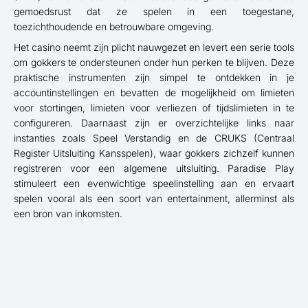
gemoedsrust dat ze spelen in een toegestane,
toezichthoudende en betrouwbare omgeving.
Het casino neemt zijn plicht nauwgezet en levert een serie tools
om gokkers te ondersteunen onder hun perken te blijven. Deze
praktische instrumenten zijn simpel te ontdekken in je
accountinstellingen en bevatten de mogelijkheid om limieten
voor stortingen, limieten voor verliezen of tijdslimieten in te
configureren. Daarnaast zijn er overzichtelijke links naar
instanties zoals Speel Verstandig en de CRUKS (Centraal
Register Uitsluiting Kansspelen), waar gokkers zichzelf kunnen
registreren voor een algemene uitsluiting. Paradise Play
stimuleert een evenwichtige speelinstelling aan en ervaart
spelen vooral als een soort van entertainment, allerminst als
een bron van inkomsten.