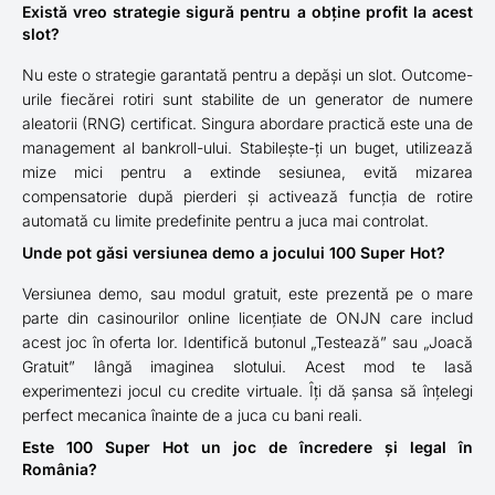
Există vreo strategie sigură pentru a obține profit la acest
slot?
Nu este o strategie garantată pentru a depăși un slot. Outcome-
urile fiecărei rotiri sunt stabilite de un generator de numere
aleatorii (RNG) certificat. Singura abordare practică este una de
management al bankroll-ului. Stabilește-ți un buget, utilizează
mize mici pentru a extinde sesiunea, evită mizarea
compensatorie după pierderi și activează funcția de rotire
automată cu limite predefinite pentru a juca mai controlat.
Unde pot găsi versiunea demo a jocului 100 Super Hot?
Versiunea demo, sau modul gratuit, este prezentă pe o mare
parte din casinourilor online licențiate de ONJN care includ
acest joc în oferta lor. Identifică butonul „Testează” sau „Joacă
Gratuit” lângă imaginea slotului. Acest mod te lasă
experimentezi jocul cu credite virtuale. Îți dă șansa să înțelegi
perfect mecanica înainte de a juca cu bani reali.
Este 100 Super Hot un joc de încredere și legal în
România?