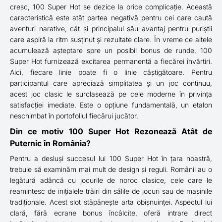
cresc, 100 Super Hot se dezice la orice complicație. Această
caracteristică este atât partea negativă pentru cei care caută
aventuri narative, cât și principalul său avantaj pentru puriștii
care aspiră la ritm susținut și rezultate clare. În vreme ce altele
acumulează așteptare spre un posibil bonus de runde, 100
Super Hot furnizează excitarea permanentă a fiecărei învârtiri.
Aici, fiecare linie poate fi o linie câștigătoare. Pentru
participantul care apreciază simplitatea și un joc continuu,
acest joc clasic le surclasează pe cele moderne în privința
satisfacției imediate. Este o opțiune fundamentală, un etalon
neschimbat în portofoliul fiecărui jucător.
Din ce motiv 100 Super Hot Rezonează Atât de
Puternic în România?
Pentru a desluși succesul lui 100 Super Hot în țara noastră,
trebuie să examinăm mai mult de design și reguli. Românii au o
legătură adâncă cu jocurile de noroc clasice, cele care le
reamintesc de inițialele trăiri din sălile de jocuri sau de mașinile
tradiționale. Acest slot stăpânește arta obișnuinței. Aspectul lui
clară, fără ecrane bonus încâlcite, oferă intrare direct