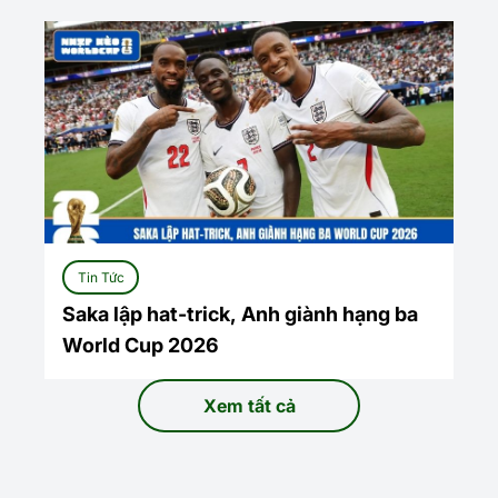
Tin Tức
Saka lập hat-trick, Anh giành hạng ba
World Cup 2026
Xem tất cả