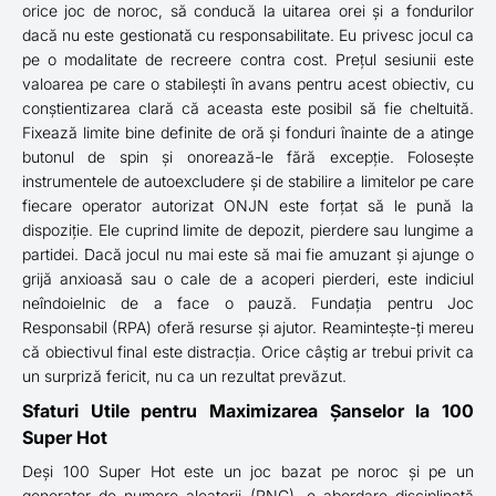
orice joc de noroc, să conducă la uitarea orei și a fondurilor
dacă nu este gestionată cu responsabilitate. Eu privesc jocul ca
pe o modalitate de recreere contra cost. Prețul sesiunii este
valoarea pe care o stabilești în avans pentru acest obiectiv, cu
conștientizarea clară că aceasta este posibil să fie cheltuită.
Fixează limite bine definite de oră și fonduri înainte de a atinge
butonul de spin și onorează-le fără excepție. Folosește
instrumentele de autoexcludere și de stabilire a limitelor pe care
fiecare operator autorizat ONJN este forțat să le pună la
dispoziție. Ele cuprind limite de depozit, pierdere sau lungime a
partidei. Dacă jocul nu mai este să mai fie amuzant și ajunge o
grijă anxioasă sau o cale de a acoperi pierderi, este indiciul
neîndoielnic de a face o pauză. Fundația pentru Joc
Responsabil (RPA) oferă resurse și ajutor. Reamintește-ți mereu
că obiectivul final este distracția. Orice câștig ar trebui privit ca
un surpriză fericit, nu ca un rezultat prevăzut.
Sfaturi Utile pentru Maximizarea Șanselor la 100
Super Hot
Deși 100 Super Hot este un joc bazat pe noroc și pe un
generator de numere aleatorii (RNG), o abordare disciplinată