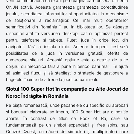
Verifică întotdeauna că te afli pe o pagină care posedă o licență
ONJN activă. Aceasta garantează garantează corectitudinea
jocului, securitatea informațiilor și oportunitatea la mecanisme
de soluționare a reclamațiilor. Cei mai mulți operatorilor
semnificativi din România îl au în biblioteca lor. Se găsește
disponibil atât în versiunea desktop, cât și optimizat perfect
pentru telefoane și tablete. Puteți juca în orice loc, din
navigator, fără a instala nimic. Anterior începerii, testează
posibilitatea de a juca în versiunea gratuită, oferită de
numeroase site-uri. Această opțiune este o ocazie de a te
obișnui cu mecanica fără a pune în pericol bani reali. Te ajută
să asimilezi fluxul și să stabilești o strategie de gestionare a
bugetului înainte de a trece la jocul cu bani reali.
Slotul 100 Super Hot în comparație cu Alte Jocuri de
Noroc Îndrăgite în România
Pe piața românească, unde păcănelele cu specific cu aprobări
și bonusuri elaborate se impun, 100 Super Hot are o poziție
aparte. În contrast de titluri ca Book of Ra, care se
fundamentează pe un simbol expandabil și free spins, sau
Gonzo’s Quest, cu căderi de simboluri și multiplicatori care