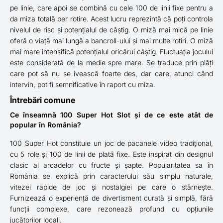
pe linie, care apoi se combină cu cele 100 de linii fixe pentru a
da miza totală per rotire. Acest lucru reprezintă că poți controla
nivelul de risc și potențialul de câștig. O miză mai mică pe linie
oferă o viață mai lungă a bancroll-ului și mai multe rotiri. O miză
mai mare intensifică potențialul oricărui câștig. Fluctuația jocului
este considerată de la medie spre mare. Se traduce prin plăți
care pot să nu se ivească foarte des, dar care, atunci când
intervin, pot fi semnificative în raport cu miza.
Întrebări comune
Ce înseamnă 100 Super Hot Slot și de ce este atât de
popular în România?
100 Super Hot constituie un joc de pacanele video tradițional,
cu 5 role și 100 de linii de plată fixe. Este inspirat din designul
clasic al arcadelor cu fructe și șapte. Popularitatea sa în
România se explică prin caracterului său simplu naturale,
vitezei rapide de joc și nostalgiei pe care o stârnește.
Furnizează o experiență de divertisment curată și simplă, fără
funcții complexe, care rezonează profund cu opțiunile
jucătorilor locali.