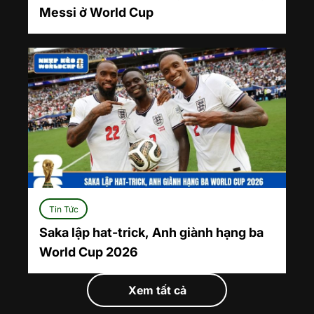
Messi ở World Cup
Tin Tức
Saka lập hat-trick, Anh giành hạng ba
World Cup 2026
Xem tất cả