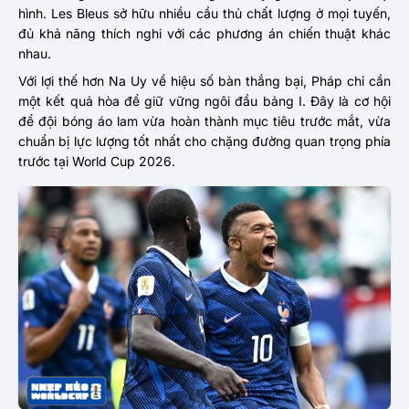
hình. Les Bleus sở hữu nhiều cầu thủ chất lượng ở mọi tuyến,
đủ khả năng thích nghi với các phương án chiến thuật khác
nhau.
Với lợi thế hơn Na Uy về hiệu số bàn thắng bại, Pháp chỉ cần
một kết quả hòa để giữ vững ngôi đầu bảng I. Đây là cơ hội
để đội bóng áo lam vừa hoàn thành mục tiêu trước mắt, vừa
chuẩn bị lực lượng tốt nhất cho chặng đường quan trọng phía
trước tại World Cup 2026.