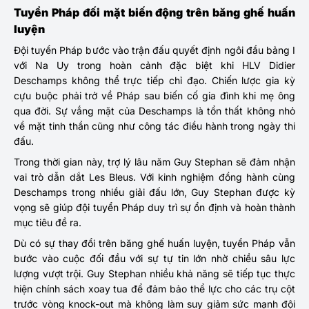
Tuyển Pháp đối mặt biến động trên băng ghế huấn
luyện
Đội tuyển Pháp bước vào trận đấu quyết định ngôi đầu bảng I
với Na Uy trong hoàn cảnh đặc biệt khi HLV Didier
Deschamps không thể trực tiếp chỉ đạo. Chiến lược gia kỳ
cựu buộc phải trở về Pháp sau biến cố gia đình khi mẹ ông
qua đời. Sự vắng mặt của Deschamps là tổn thất không nhỏ
về mặt tinh thần cũng như công tác điều hành trong ngày thi
đấu.
Trong thời gian này, trợ lý lâu năm Guy Stephan sẽ đảm nhận
vai trò dẫn dắt Les Bleus. Với kinh nghiệm đồng hành cùng
Deschamps trong nhiều giải đấu lớn, Guy Stephan được kỳ
vọng sẽ giúp đội tuyển Pháp duy trì sự ổn định và hoàn thành
mục tiêu đề ra.
Dù có sự thay đổi trên băng ghế huấn luyện, tuyển Pháp vẫn
bước vào cuộc đối đầu với sự tự tin lớn nhờ chiều sâu lực
lượng vượt trội. Guy Stephan nhiều khả năng sẽ tiếp tục thực
hiện chính sách xoay tua để đảm bảo thể lực cho các trụ cột
trước vòng knock-out mà không làm suy giảm sức mạnh đội