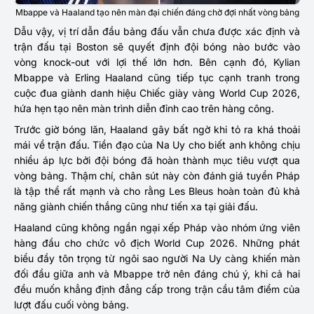
Mbappe và Haaland tạo nên màn đại chiến đáng chờ đợi nhất vòng bảng
Dẫu vậy, vị trí dẫn đầu bảng đấu vẫn chưa được xác định và
trận đấu tại Boston sẽ quyết định đội bóng nào bước vào
vòng knock-out với lợi thế lớn hơn. Bên cạnh đó, Kylian
Mbappe và Erling Haaland cũng tiếp tục cạnh tranh trong
cuộc đua giành danh hiệu Chiếc giày vàng World Cup 2026,
hứa hẹn tạo nên màn trình diễn đỉnh cao trên hàng công.
Trước giờ bóng lăn, Haaland gây bất ngờ khi tỏ ra khá thoải
mái về trận đấu. Tiền đạo của Na Uy cho biết anh không chịu
nhiều áp lực bởi đội bóng đã hoàn thành mục tiêu vượt qua
vòng bảng. Thậm chí, chân sút này còn đánh giá tuyển Pháp
là tập thể rất mạnh và cho rằng Les Bleus hoàn toàn đủ khả
năng giành chiến thắng cũng như tiến xa tại giải đấu.
Haaland cũng không ngần ngại xếp Pháp vào nhóm ứng viên
hàng đầu cho chức vô địch World Cup 2026. Những phát
biểu đầy tôn trọng từ ngôi sao người Na Uy càng khiến màn
đối đầu giữa anh và Mbappe trở nên đáng chú ý, khi cả hai
đều muốn khẳng định đẳng cấp trong trận cầu tâm điểm của
lượt đấu cuối vòng bảng.