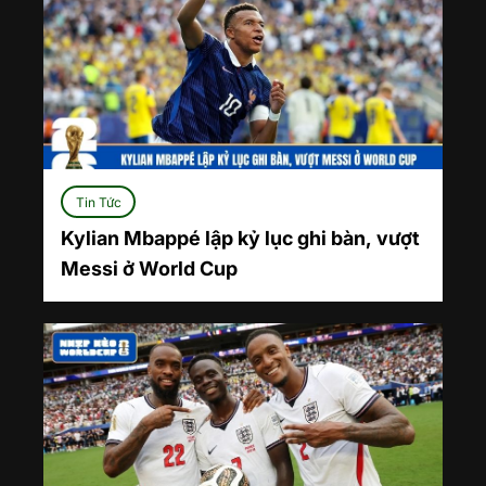
Tin Tức
Kylian Mbappé lập kỷ lục ghi bàn, vượt
Messi ở World Cup