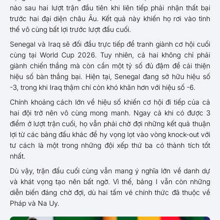
nào sau hai lượt trận đầu tiên khi liên tiếp phải nhận thất bại
trước hai đại diện châu Âu. Kết quả này khiến họ rơi vào tình
thế vô cùng bất lợi trước lượt đấu cuối.
Senegal và Iraq sẽ đối đầu trực tiếp để tranh giành cơ hội cuối
cùng tại World Cup 2026. Tuy nhiên, cả hai không chỉ phải
giành chiến thắng mà còn cần một tỷ số đủ đậm để cải thiện
hiệu số bàn thắng bại. Hiện tại, Senegal đang sở hữu hiệu số
-3, trong khi Iraq thậm chí còn khó khăn hơn với hiệu số -6.
Chính khoảng cách lớn về hiệu số khiến cơ hội đi tiếp của cả
hai đội trở nên vô cùng mong manh. Ngay cả khi có được 3
điểm ở lượt trận cuối, họ vẫn phải chờ đợi những kết quả thuận
lợi từ các bảng đấu khác để hy vọng lọt vào vòng knock-out với
tư cách là một trong những đội xếp thứ ba có thành tích tốt
nhất.
Dù vậy, trận đấu cuối cùng vẫn mang ý nghĩa lớn về danh dự
và khát vọng tạo nên bất ngờ. Vì thế, bảng I vẫn còn những
diễn biến đáng chờ đợi, dù hai tấm vé chính thức đã thuộc về
Pháp và Na Uy.