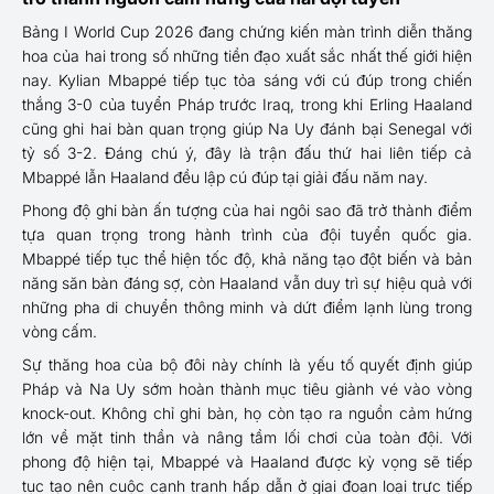
Bảng I World Cup 2026 đang chứng kiến màn trình diễn thăng
hoa của hai trong số những tiền đạo xuất sắc nhất thế giới hiện
nay. Kylian Mbappé tiếp tục tỏa sáng với cú đúp trong chiến
thắng 3-0 của tuyển Pháp trước Iraq, trong khi Erling Haaland
cũng ghi hai bàn quan trọng giúp Na Uy đánh bại Senegal với
tỷ số 3-2. Đáng chú ý, đây là trận đấu thứ hai liên tiếp cả
Mbappé lẫn Haaland đều lập cú đúp tại giải đấu năm nay.
Phong độ ghi bàn ấn tượng của hai ngôi sao đã trở thành điểm
tựa quan trọng trong hành trình của đội tuyển quốc gia.
Mbappé tiếp tục thể hiện tốc độ, khả năng tạo đột biến và bản
năng săn bàn đáng sợ, còn Haaland vẫn duy trì sự hiệu quả với
những pha di chuyển thông minh và dứt điểm lạnh lùng trong
vòng cấm.
Sự thăng hoa của bộ đôi này chính là yếu tố quyết định giúp
Pháp và Na Uy sớm hoàn thành mục tiêu giành vé vào vòng
knock-out. Không chỉ ghi bàn, họ còn tạo ra nguồn cảm hứng
lớn về mặt tinh thần và nâng tầm lối chơi của toàn đội. Với
phong độ hiện tại, Mbappé và Haaland được kỳ vọng sẽ tiếp
tục tạo nên cuộc cạnh tranh hấp dẫn ở giai đoạn loại trực tiếp