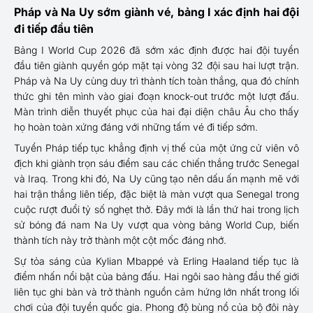
Pháp và Na Uy sớm giành vé, bảng I xác định hai đội
đi tiếp đầu tiên
Bảng I World Cup 2026 đã sớm xác định được hai đội tuyển
đầu tiên giành quyền góp mặt tại vòng 32 đội sau hai lượt trận.
Pháp và Na Uy cùng duy trì thành tích toàn thắng, qua đó chính
thức ghi tên mình vào giai đoạn knock-out trước một lượt đấu.
Màn trình diễn thuyết phục của hai đại diện châu Âu cho thấy
họ hoàn toàn xứng đáng với những tấm vé đi tiếp sớm.
Tuyển Pháp tiếp tục khẳng định vị thế của một ứng cử viên vô
địch khi giành trọn sáu điểm sau các chiến thắng trước Senegal
và Iraq. Trong khi đó, Na Uy cũng tạo nên dấu ấn mạnh mẽ với
hai trận thắng liên tiếp, đặc biệt là màn vượt qua Senegal trong
cuộc rượt đuổi tỷ số nghẹt thở. Đây mới là lần thứ hai trong lịch
sử bóng đá nam Na Uy vượt qua vòng bảng World Cup, biến
thành tích này trở thành một cột mốc đáng nhớ.
Sự tỏa sáng của Kylian Mbappé và Erling Haaland tiếp tục là
điểm nhấn nổi bật của bảng đấu. Hai ngôi sao hàng đầu thế giới
liên tục ghi bàn và trở thành nguồn cảm hứng lớn nhất trong lối
chơi của đội tuyển quốc gia. Phong độ bùng nổ của bộ đôi này