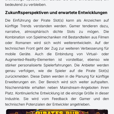
bedeutend zu verbleiben.
Zukunftsperspektiven und erwartete Entwicklungen
Die Einführung der Pirate Slot(s) kann als Anzeichen auf
künftige Trends verstanden werden. Gamer tendieren dazu,
narrative, atmosphärisch dichte Slots zu mögen. Die
Kombination von Spielmechaniken mit Bestandteilen aus Filmen
oder Romanen wird sich wohl weiterentwickeln. Auf der
technischen Front geht der Zug zur weiteren Verbesserung für
mobile Geräte. Auch die Einbindung von Virtual- oder
Augmented-Reality-Elementen ist vorstellbar, ebenso wie
stärker personalisierte Spielerfahrungen. Die Anbieter werden
genau verfolgen, wie die Spieler auf die Pirate Slot(s)
zurückmelden. Diese Daten werden in die Planung für künftige
Erweiterungen ein. Der Bereich wird sich weiter aufspalten.
Nischenmärkte erhalten neben Mainstream-Angeboten ihren
Platz. Kontinuierliche Entwicklung ist die einzige Größe in dieser
Industrie. Sie wird vom Feedback der Gamer und den
technischen Potenzialen der Entwickler angetrieben.