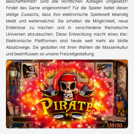
Beschaffenheit? Sind alle rechtlichen Auflagen umgesetzt?
Findet das Game angenommen? Für die Spieler bietet dieser
stetige Zuwachs, dass ihre elektronische Spielewelt lebendig
bleibt und weiterwächst. Sie erhalten die Möglichkeit, neue
Erlebnisse zu machen und in verschiedene thematische
Universen abzutauchen. Diese Entwicklung macht eines klar:
Elektronische Plattformen sind heute weit mehr als bloße
Absatzwege. Sie gestalten mit ihren Wahlen die Massenkultur
und beeinflussen so unsere Freizeitgestaltung.