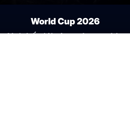
World Cup 2026
Nơi thế giới cùng chung nhịp
đập bóng đá.
Fan Zone
Theo nhịp kèo World
Cup
Media
Bảng xếp hạng
Đội tuyển
Tin tức