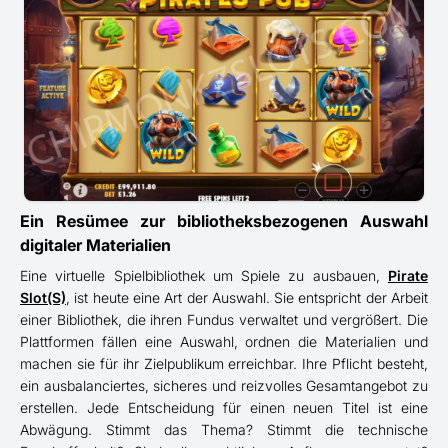
Ein Resümee zur bibliotheksbezogenen Auswahl
digitaler Materialien
Eine virtuelle Spielbibliothek um Spiele zu ausbauen,
Pirate
Slot(S)
, ist heute eine Art der Auswahl. Sie entspricht der Arbeit
einer Bibliothek, die ihren Fundus verwaltet und vergrößert. Die
Plattformen fällen eine Auswahl, ordnen die Materialien und
machen sie für ihr Zielpublikum erreichbar. Ihre Pflicht besteht,
ein ausbalanciertes, sicheres und reizvolles Gesamtangebot zu
erstellen. Jede Entscheidung für einen neuen Titel ist eine
Abwägung. Stimmt das Thema? Stimmt die technische