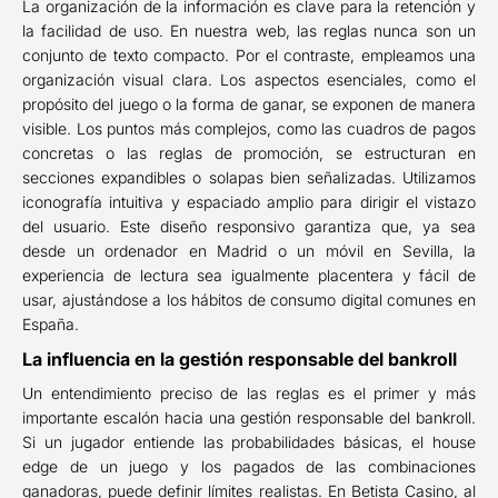
La organización de la información es clave para la retención y
la facilidad de uso. En nuestra web, las reglas nunca son un
conjunto de texto compacto. Por el contraste, empleamos una
organización visual clara. Los aspectos esenciales, como el
propósito del juego o la forma de ganar, se exponen de manera
visible. Los puntos más complejos, como las cuadros de pagos
concretas o las reglas de promoción, se estructuran en
secciones expandibles o solapas bien señalizadas. Utilizamos
iconografía intuitiva y espaciado amplio para dirigir el vistazo
del usuario. Este diseño responsivo garantiza que, ya sea
desde un ordenador en Madrid o un móvil en Sevilla, la
experiencia de lectura sea igualmente placentera y fácil de
usar, ajustándose a los hábitos de consumo digital comunes en
España.
La influencia en la gestión responsable del bankroll
Un entendimiento preciso de las reglas es el primer y más
importante escalón hacia una gestión responsable del bankroll.
Si un jugador entiende las probabilidades básicas, el house
edge de un juego y los pagados de las combinaciones
ganadoras, puede definir límites realistas. En Betista Casino, al