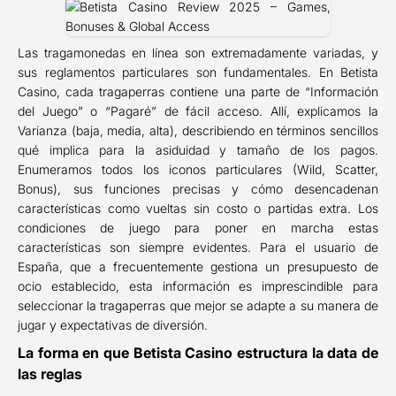
Las tragamonedas en línea son extremadamente variadas, y
sus reglamentos particulares son fundamentales. En Betista
Casino, cada tragaperras contiene una parte de “Información
del Juego” o “Pagaré” de fácil acceso. Allí, explicamos la
Varianza (baja, media, alta), describiendo en términos sencillos
qué implica para la asiduidad y tamaño de los pagos.
Enumeramos todos los iconos particulares (Wild, Scatter,
Bonus), sus funciones precisas y cómo desencadenan
características como vueltas sin costo o partidas extra. Los
condiciones de juego para poner en marcha estas
características son siempre evidentes. Para el usuario de
España, que a frecuentemente gestiona un presupuesto de
ocio establecido, esta información es imprescindible para
seleccionar la tragaperras que mejor se adapte a su manera de
jugar y expectativas de diversión.
La forma en que Betista Casino estructura la data de
las reglas