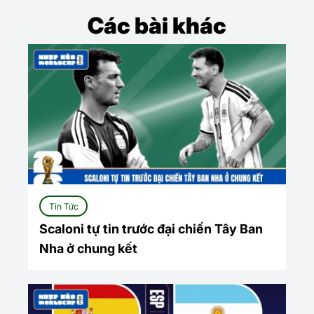
Các bài khác
Tin Tức
Scaloni tự tin trước đại chiến Tây Ban
Nha ở chung kết