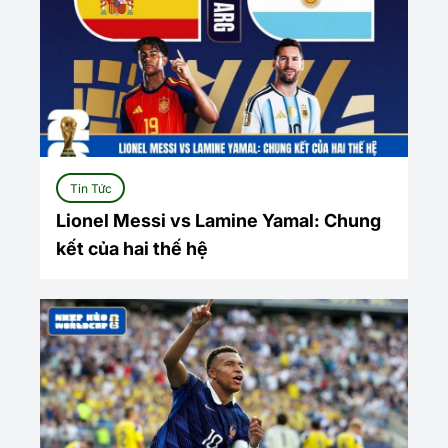
Tin Tức
Lionel Messi vs Lamine Yamal: Chung
kết của hai thế hệ