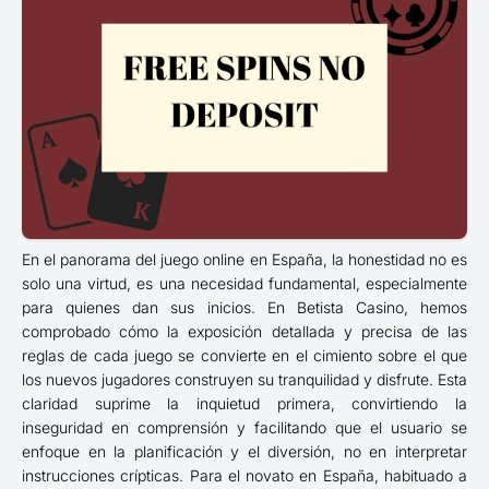
En el panorama del juego online en España, la honestidad no es
solo una virtud, es una necesidad fundamental, especialmente
para quienes dan sus inicios. En Betista Casino, hemos
comprobado cómo la exposición detallada y precisa de las
reglas de cada juego se convierte en el cimiento sobre el que
los nuevos jugadores construyen su tranquilidad y disfrute. Esta
claridad suprime la inquietud primera, convirtiendo la
inseguridad en comprensión y facilitando que el usuario se
enfoque en la planificación y el diversión, no en interpretar
instrucciones crípticas. Para el novato en España, habituado a