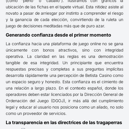
(como “pleno” o “caballo”). Ilustramos con gráficos la
ubicación de las fichas en el tapete virtual. Esta nitidez asiste al
novato a pasar de arriesgar por instinto a comprender el riesgo
y la ganancia de cada elección, convirtiendo de la ruleta un
juego de decisiones meditadas más que de puro azar.
Generando confianza desde el primer momento
La confianza hacia una plataforma de juego online no se gana
únicamente con bonos atractivos, sino con integridad
operativa. La claridad en las reglas es una demostración
tangible de esa integridad. Un principiante que encuentra
respuestas precisas y completas a sus preguntas implícitas
desarrolla rápidamente una percepción de Betista Casino como
un espacio seguro y honesto. Esta confianza es el cimiento de
una relación a largo plazo. En el contexto español, donde los
operadores deben estar licenciados por la Dirección General de
Ordenación del Juego (DGOJ), ir más allá del cumplimiento
legal y educar al usuario nos posiciona como un aliado, no solo
como un proveedor de servicios.
La transparencia en las directrices de las tragaperras