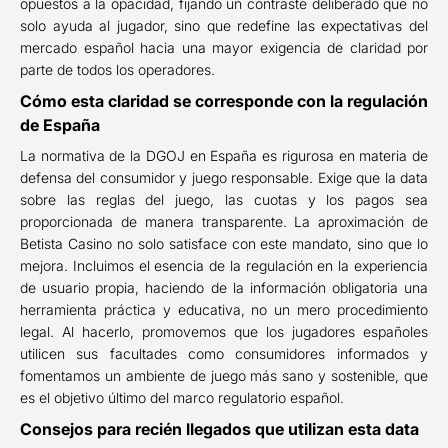
opuestos a la opacidad, fijando un contraste deliberado que no
solo ayuda al jugador, sino que redefine las expectativas del
mercado español hacia una mayor exigencia de claridad por
parte de todos los operadores.
Cómo esta claridad se corresponde con la regulación
de España
La normativa de la DGOJ en España es rigurosa en materia de
defensa del consumidor y juego responsable. Exige que la data
sobre las reglas del juego, las cuotas y los pagos sea
proporcionada de manera transparente. La aproximación de
Betista Casino no solo satisface con este mandato, sino que lo
mejora. Incluimos el esencia de la regulación en la experiencia
de usuario propia, haciendo de la información obligatoria una
herramienta práctica y educativa, no un mero procedimiento
legal. Al hacerlo, promovemos que los jugadores españoles
utilicen sus facultades como consumidores informados y
fomentamos un ambiente de juego más sano y sostenible, que
es el objetivo último del marco regulatorio español.
Consejos para recién llegados que utilizan esta data