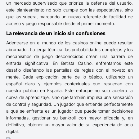
un mercado supervisado que prioriza la defensa del usuario,
este planteamiento no solo cumple con las expectativas, sino
que las supera, marcando un nuevo referente de facilidad de
acceso y juego responsable desde el primer momento.
La relevancia de un inicio sin confusiones
Adentrarse en el mundo de los casinos online puede resultar
abrumador. La jerga técnica, las probabilidades complejas y los
mecanismos de juego desconocidos crean una barrera de
entrada significativa. En Betista Casino, enfrentamos este
desafío diseñando las pantallas de reglas con el novato en
mente. Cada explicación parte de lo básico, utilizando un
español claro y ejemplos contextuales que resuenan con
nuestro público en España. Este enfoque no solo acelera la
curva de aprendizaje, sino que también impulsa una sensación
de control y seguridad. Un jugador que entiende perfectamente
a qué se enfrenta es un jugador que puede tomar decisiones
informadas, gestionar su bankroll con mayor eficacia y, en
definitiva, obtener un mayor valor de su experiencia de ocio
digital.