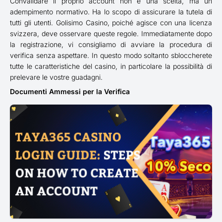
Convalidare il proprio account non è una scelta, ma un
adempimento normativo. Ha lo scopo di assicurare la tutela di
tutti gli utenti. Golisimo Casino, poiché agisce con una licenza
svizzera, deve osservare queste regole. Immediatamente dopo
la registrazione, vi consigliamo di avviare la procedura di
verifica senza aspettare. In questo modo soltanto sbloccherete
tutte le caratteristiche del casino, in particolare la possibilità di
prelevare le vostre guadagni.
Documenti Ammessi per la Verifica