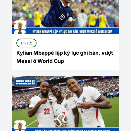
Tin Tức
Kylian Mbappé lập kỷ lục ghi bàn, vượt
Messi ở World Cup