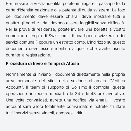
Per provare la vostra identità, potete impiegare il passaporto, la
carta d’identità nazionale o la patente di guida svizzera. La foto
del documento deve essere chiara, deve mostrare tutti e
quattro gli bordi e i dati devono essere leggibili senza difficoltà.
Per la prova di residenza, potete inviare una bolletta a vostro
nome (ad esempio di Swisscom, di una banca svizzera o dei
servizi comunali) oppure un estratto conto. L’indirizzo su questo
documento deve essere identico a quello che avete inserito
durante la registrazione.
Procedura di Invio e Tempi di Attesa
Normalmente si inviano i documenti direttamente nella propria
area personale del sito, nella sezione chiamata “Verifica
Account”. Il team di supporto di Golisimo li controlla; questa
operazione richiede in media tra le 24 e le 48 ore lavorative.
Una volta convalidati, avrete una notifica via email. Il vostro
account sarà allora totalmente convalidato e potrete sfruttare
tutti i servizi senza vincoli, compresi i ritiri.