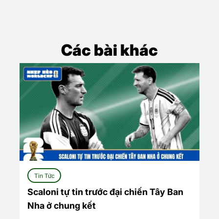
Các bài khác
Tin Tức
Scaloni tự tin trước đại chiến Tây Ban
Nha ở chung kết