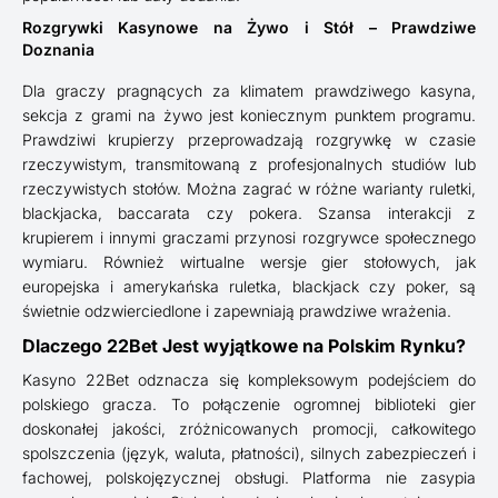
Rozgrywki Kasynowe na Żywo i Stół – Prawdziwe
Doznania
Dla graczy pragnących za klimatem prawdziwego kasyna,
sekcja z grami na żywo jest koniecznym punktem programu.
Prawdziwi krupierzy przeprowadzają rozgrywkę w czasie
rzeczywistym, transmitowaną z profesjonalnych studiów lub
rzeczywistych stołów. Można zagrać w różne warianty ruletki,
blackjacka, baccarata czy pokera. Szansa interakcji z
krupierem i innymi graczami przynosi rozgrywce społecznego
wymiaru. Również wirtualne wersje gier stołowych, jak
europejska i amerykańska ruletka, blackjack czy poker, są
świetnie odzwierciedlone i zapewniają prawdziwe wrażenia.
Dlaczego 22Bet Jest wyjątkowe na Polskim Rynku?
Kasyno 22Bet odznacza się kompleksowym podejściem do
polskiego gracza. To połączenie ogromnej biblioteki gier
doskonałej jakości, zróżnicowanych promocji, całkowitego
spolszczenia (język, waluta, płatności), silnych zabezpieczeń i
fachowej, polskojęzycznej obsługi. Platforma nie zasypia