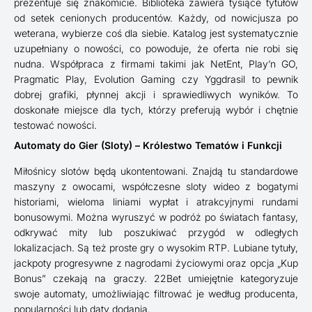
prezentuje się znakomicie. Biblioteka zawiera tysiące tytułów
od setek cenionych producentów. Każdy, od nowicjusza po
weterana, wybierze coś dla siebie. Katalog jest systematycznie
uzupełniany o nowości, co powoduje, że oferta nie robi się
nudna. Współpraca z firmami takimi jak NetEnt, Play’n GO,
Pragmatic Play, Evolution Gaming czy Yggdrasil to pewnik
dobrej grafiki, płynnej akcji i sprawiedliwych wyników. To
doskonałe miejsce dla tych, którzy preferują wybór i chętnie
testować nowości.
Automaty do Gier (Sloty) – Królestwo Tematów i Funkcji
Miłośnicy slotów będą ukontentowani. Znajdą tu standardowe
maszyny z owocami, współczesne sloty wideo z bogatymi
historiami, wieloma liniami wypłat i atrakcyjnymi rundami
bonusowymi. Można wyruszyć w podróż po światach fantasy,
odkrywać mity lub poszukiwać przygód w odległych
lokalizacjach. Są też proste gry o wysokim RTP. Lubiane tytuły,
jackpoty progresywne z nagrodami życiowymi oraz opcja „Kup
Bonus” czekają na graczy. 22Bet umiejętnie kategoryzuje
swoje automaty, umożliwiając filtrować je według producenta,
popularności lub daty dodania.