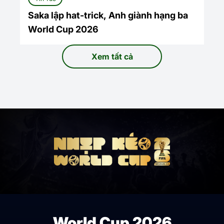
Saka lập hat-trick, Anh giành hạng ba
World Cup 2026
Xem tất cả
World Cup 2026