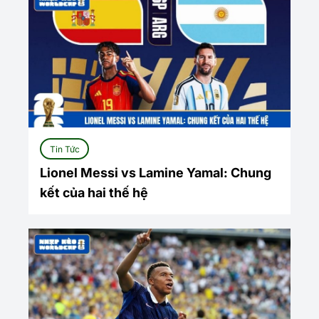
Tin Tức
Lionel Messi vs Lamine Yamal: Chung
kết của hai thế hệ