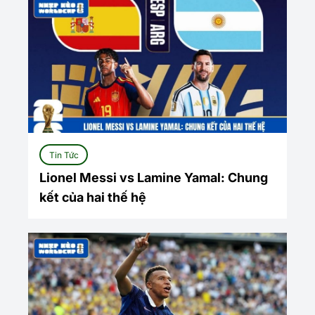
Tin Tức
Lionel Messi vs Lamine Yamal: Chung
kết của hai thế hệ