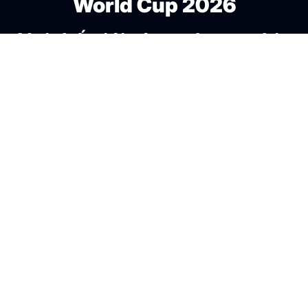
World Cup 2026
Nơi thế giới cùng chung nhịp
đập bóng đá.
Fan Zone
Theo nhịp kèo World
Cup
Media
Bảng xếp hạng
Đội tuyển
Tin tức
Nhịp kèo trên MXH