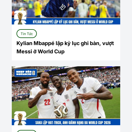
Tin Tức
Kylian Mbappé lập kỷ lục ghi bàn, vượt
Messi ở World Cup