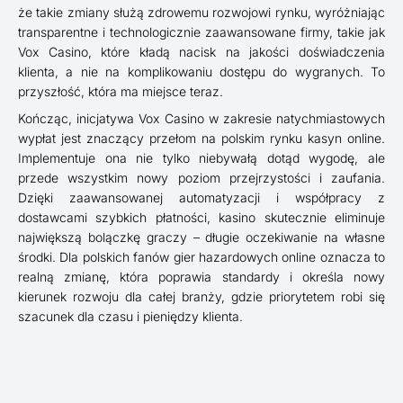
że takie zmiany służą zdrowemu rozwojowi rynku, wyróżniając
transparentne i technologicznie zaawansowane firmy, takie jak
Vox Casino, które kładą nacisk na jakości doświadczenia
klienta, a nie na komplikowaniu dostępu do wygranych. To
przyszłość, która ma miejsce teraz.
Kończąc, inicjatywa Vox Casino w zakresie natychmiastowych
wypłat jest znaczący przełom na polskim rynku kasyn online.
Implementuje ona nie tylko niebywałą dotąd wygodę, ale
przede wszystkim nowy poziom przejrzystości i zaufania.
Dzięki zaawansowanej automatyzacji i współpracy z
dostawcami szybkich płatności, kasino skutecznie eliminuje
największą bolączkę graczy – długie oczekiwanie na własne
środki. Dla polskich fanów gier hazardowych online oznacza to
realną zmianę, która poprawia standardy i określa nowy
kierunek rozwoju dla całej branży, gdzie priorytetem robi się
szacunek dla czasu i pieniędzy klienta.