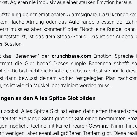
st. Agieren nie impulsiv aus einer starken Emotion heraus.
Aufstellung deiner emotionalen Alarmsignale. Dazu können kö
ken, flache Atmung oder das Aufeinanderpressen der Zäh
Jetzt muss es aber kommen!” oder “Noch eine Runde, dann 
ir feststellst, ist das dein Stopp-Schild. Das ist der Augenbl
r Session.
ist das “Benennen” der
crunchbase.com
Emotion. Spreche in
 kommt die Gier hoch.” Dieses simple Benennen schafft so
on. Du bist nicht die Emotion, du betrachtest sie nur. In di
nst dann bewusst deinem vorher festgelegten Plan nachko
 es ist wie ein Muskel, der trainiert werden muss.
en an den Alles Spitze Slot bilden
u zockst. Alles Spitze Slot hat einen definierten theoretisc
bedeutet: Auf lange Sicht gibt der Slot einen bestimmten Proz
n möglich. Rechne mit keine linearen Gewinne. Nimm hin, d
t wenigen, aber eventuell größeren Treffern gibt. Diese rea