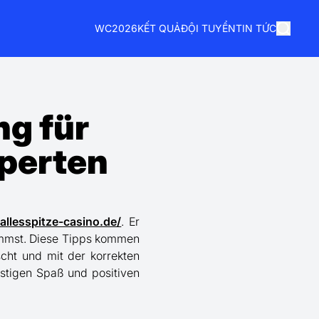
WC2026
KẾT QUẢ
ĐỘI TUYỂN
TIN TỨC
g für
xperten
/allesspitze-casino.de/
. Er
stimmst. Diese Tipps kommen
scht und mit der korrekten
istigen Spaß und positiven