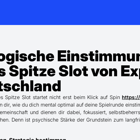
ogische Einstimmun
s Spitze Slot von E
tschland
s Spitze Slot startet nicht erst beim Klick auf Spin
https:/
ren dir, wie du dich mental optimal auf deine Spielrunde ein
meinschaft und dienen dir dabei, fokussiert, selbstbeherr
hen. Denn ist psychische Stärke der Grundstein zum langfr