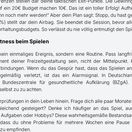
enzen stellen dar deine taktischen Exit-Punkte. Die Gewinng
 ein 20€ Budget machen 10€. Das ist ein toller Erfolg! Aufhö
 kann noch mehr werden!” Aber dein Plan sagt: Stopp, du hast 
%) stellt dar dein Airbag. Sie beendet die Session, bevor all
rhaltungsbudgets. So verlässt du nie völlig entmutigt den Spi
tness beim Spielen
kein einmaliges Ereignis, sondern eine Routine. Pass langfri
ement deiner Freizeitgestaltung sein, nicht der Mittelpun
erbindungen. Wenn du das Gespür hast, dass das Spielen a
elmäßig verletzt, ist das ein Alarmsignal. In Deutschlan
e Bundeszentrale für gesundheitliche Aufklärung (BZgA).
selbst zu zu achten.
rüfungen in dein Leben hinein. Frage dich alle paar Monate: 
hleichend gesteigert? Denke ich häufiger an das Spiel, au
e Aufgaben oder Hobbys? Diese wahrheitsgemäße Bestandsauf
dass du ohne Probleme für mehrere Wochen eine Pause e
 zu empfinden.