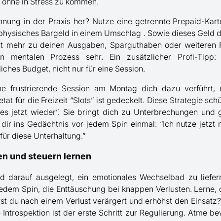
, ohne in Stress zu kommen.
nnung in der Praxis her? Nutze eine getrennte Prepaid-Karte
physisches Bargeld in einem Umschlag . Sowie dieses Geld 
cht mehr zu deinen Ausgaben, Sparguthaben oder weiteren 
n mentalen Prozess sehr. Ein zusätzlicher Profi-Tipp:
ches Budget, nicht nur für eine Session.
e frustrierende Session am Montag dich dazu verführt,
at für die Freizeit “Slots” ist gedeckelt. Diese Strategie sch
 jetzt wieder”. Sie bringt dich zu Unterbrechungen und gi
ir ins Gedächtnis vor jedem Spin einmal: “Ich nutze jetzt
für diese Unterhaltung.”
 und steuern lernen
ind darauf ausgelegt, ein emotionales Wechselbad zu liefer
edem Spin, die Enttäuschung bei knappen Verlusten. Lerne,
rst du nach einem Verlust verärgert und erhöhst den Einsatz
Introspektion ist der erste Schritt zur Regulierung. Atme b