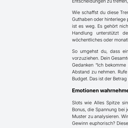
Entscheidungen zu treffen
Wie schaffst du diese Tre
Guthaben oder hinterlege 
ist es weg. Es gehört ni
Handlung unterstützt de
wöchentliches oder monatli
So umgehst du, dass ein
vorzuziehen. Dein Gesamtet
Gedanken “Ich bekomme es
Abstand zu nehmen. Rufe d
Budget. Das ist der Betrag 
Emotionen wahrnehmen
Slots wie Alles Spitze s
Bonus, die Spannung bei j
Muster zu analysieren. Wi
Gewinn euphorisch? Diese 