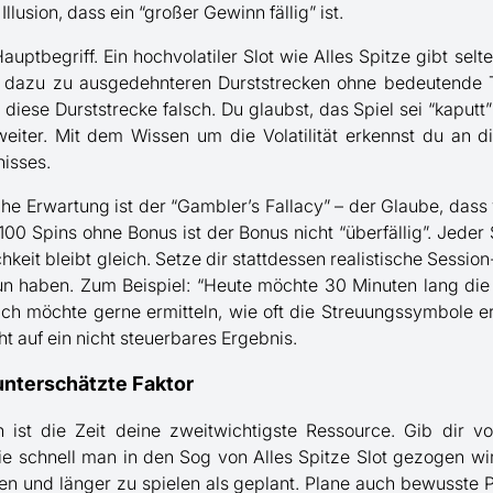
llusion, dass ein “großer Gewinn fällig” ist.
r Hauptbegriff. Ein hochvolatiler Slot wie Alles Spitze gibt se
rt dazu zu ausgedehnteren Durststrecken ohne bedeutende T
du diese Durststrecke falsch. Du glaubst, das Spiel sei “kaput
 weiter. Mit dem Wissen um die Volatilität erkennst du an d
nisses.
sche Erwartung ist der “Gambler’s Fallacy” – der Glaube, das
0 Spins ohne Bonus ist der Bonus nicht “überfällig”. Jeder 
hkeit bleibt gleich. Setze dir stattdessen realistische Session
un haben. Zum Beispiel: “Heute möchte 30 Minuten lang die
ch möchte gerne ermitteln, wie oft die Streuungssymbole er
ht auf ein nicht steuerbares Ergebnis.
unterschätzte Faktor
n ist die Zeit deine zweitwichtigste Ressource. Gib dir vo
 wie schnell man in den Sog von Alles Spitze Slot gezogen w
en und länger zu spielen als geplant. Plane auch bewusste P