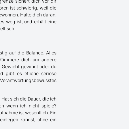
renze sichert dich vor dir
ren ist schwierig, weil die
gewonnen. Halte dich daran.
es weg ist, und erhält eine
eltisch.
stig auf die Balance. Alles
kt. Kümmere dich um andere
n Gewicht gewinnt oder du
d gibt es etliche seriöse
 Verantwortungsbewusstes
Hat sich die Dauer, die ich
ch wenn ich nicht spiele?
nahme ist wesentlich. Ein
inlegen kannst, ohne ein