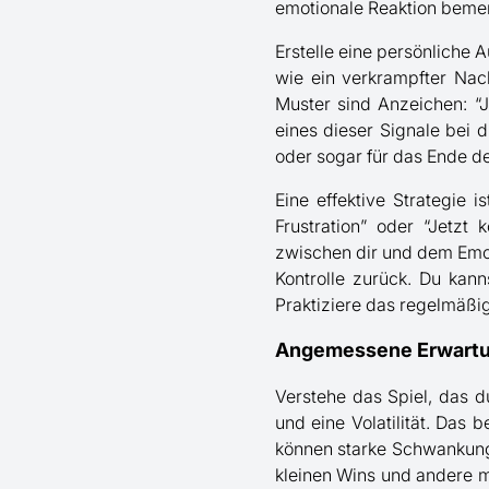
emotionale Reaktion bemerk
Erstelle eine persönliche 
wie ein verkrampfter Nac
Muster sind Anzeichen: “
eines dieser Signale bei d
oder sogar für das Ende de
Eine effektive Strategie 
Frustration” oder “Jetzt
zwischen dir und dem Emoti
Kontrolle zurück. Du kan
Praktiziere das regelmäßig,
Angemessene Erwartung
Verstehe das Spiel, das d
und eine Volatilität. Das 
können starke Schwankunge
kleinen Wins und andere mi