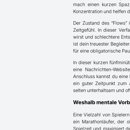
mach einen kurzen Spazi
Konzentration und helfen d
Der Zustand des “Flows” is
Zeitgefühl. In dieser Verf
wirst und schlechtere Ent
ist dein treuester Begleite
für eine obligatorische Pau
In dieser kurzen fünfminü
eine Nachrichten-Website
Anschluss kannst du eine 
ein guter Zeitpunkt zum 
selten unterhaltsam und of
Weshalb mentale Vorbe
Eine Vielzahl von Spieler
ein Marathonläufer, der 
Spielzeit und maximiert d