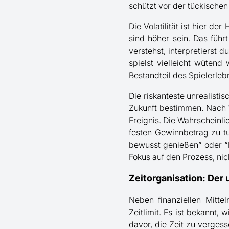
schützt vor der tückischen I
Die Volatilität ist hier de
sind höher sein. Das füh
verstehst, interpretierst 
spielst vielleicht wütend
Bestandteil des Spielerleb
Die riskanteste unrealisti
Zukunft bestimmen. Nach 10
Ereignis. Die Wahrscheinlic
festen Gewinnbetrag zu t
bewusst genießen” oder “I
Fokus auf den Prozess, nic
Zeitorganisation: Der 
Neben finanziellen Mittel
Zeitlimit. Es ist bekannt,
davor, die Zeit zu vergess