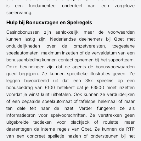
is een fundamenteel onderdeel van een zorgeloze
spelervaring.
Hulp bij Bonusvragen en Spelregels
Casinobonussen zijn aanlokkelijk, maar de voorwaarden
kunnen lastig zijn. Nederlandse deelnemers bij Qbet met
onduidelijkheden over de omzetvereisten, toegestane
speelautomaten, maximum inzetten of de vervaldatum van een
bonusaanbieding kunnen contact opnemen bij het supportteam.
Onze bevindingen zijn dat de agents de bonusvoorwaarden
goed begrijpen. Ze kunnen specifieke illustraties geven. Ze
leggen bijvoorbeeld uit dat een 35x speeleis op een
bonusbedrag van €100 betekent dat je €3500 moet inzetten
voordat je winst kunt uitbetalen. Ook kunnen ze verduidelijken
of een bepaalde speelautomaat of tafelspel helemaal of maar
ten dele telt naar de inzet. Verder fungeren ze als
informatiebron voor spelvoorschriften. Ze verstrekken geen
uitgebreide tactieken voor blackjack of roulette, maar
daarentegen de interne regels van Qbet. Ze kunnen de RTP
van een concreet spelletje nazien of ondersteunen bij het