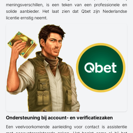
meningsverschillen, is een teken van een professionele en
solide aanbieder. Het laat zien dat Qbet zijn Nederlandse
licentie ernstig neemt.
Ondersteuning bij account- en verificatiezaken
Een veelvoorkomende aanleiding voor contact is assistentie