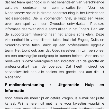
dat het team geschoold is in het behandelen van verschillende
culturele contexten en communicatiestijlen. Voor de
Nederlandse speler is directe ondersteuning in het Nederlands
het essentieelst. Die is voorhanden. Stel, je krijgt een vraag
over een spel van een Zweedse ontwikkelaar. Precieze
informatie daarover vind je soms alleen in het Engels. Dan kan
de supportagent vloeiend naar het Engels schakelen. Deze
vloeiendheid in verschillende talen, inclusief Engels, Duits en
Scandinavische talen, duidt op een professioneel opgeleid
team. Het toont ook aan dat Qbet investeert in zijn personeel
om een omvangrijke doelgroep te kunnen helpen. Voor ons als
reviewers is deze vaardigheid een indicator van de grootte en
professionaliteit van de operatie. Dat heeft indirect de
servicekwaliteit aan alle spelers ten goede, ook aan die uit
Nederland.
E-mailondersteuning : Uitgebreide Hulp en
Informatie
Voor zaken die meer tijd en details vragen, is e-mail het juiste
kanaal. Wij hanteren dit met name voor kwesties waarbij je
bestanden moet bijvoegen. Bijvoorbeeld een legitimatiebewijs