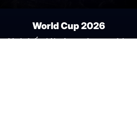
World Cup 2026
Nơi thế giới cùng chung nhịp
đập bóng đá.
Fan Zone
Theo nhịp kèo World
Cup
Media
Bảng xếp hạng
Đội tuyển
Tin tức