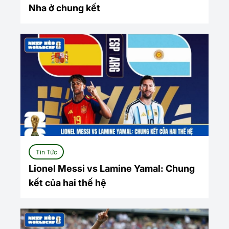
Nha ở chung kết
Tin Tức
Lionel Messi vs Lamine Yamal: Chung
kết của hai thế hệ