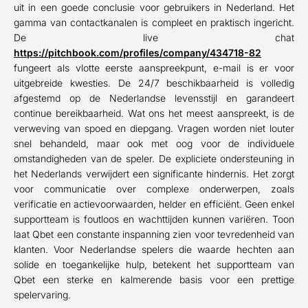
uit in een goede conclusie voor gebruikers in Nederland. Het
gamma van contactkanalen is compleet en praktisch ingericht.
De live chat
https://pitchbook.com/profiles/company/434718-82
fungeert als vlotte eerste aanspreekpunt, e-mail is er voor
uitgebreide kwesties. De 24/7 beschikbaarheid is volledig
afgestemd op de Nederlandse levensstijl en garandeert
continue bereikbaarheid. Wat ons het meest aanspreekt, is de
verweving van spoed en diepgang. Vragen worden niet louter
snel behandeld, maar ook met oog voor de individuele
omstandigheden van de speler. De expliciete ondersteuning in
het Nederlands verwijdert een significante hindernis. Het zorgt
voor communicatie over complexe onderwerpen, zoals
verificatie en actievoorwaarden, helder en efficiënt. Geen enkel
supportteam is foutloos en wachttijden kunnen variëren. Toon
laat Qbet een constante inspanning zien voor tevredenheid van
klanten. Voor Nederlandse spelers die waarde hechten aan
solide en toegankelijke hulp, betekent het supportteam van
Qbet een sterke en kalmerende basis voor een prettige
spelervaring.