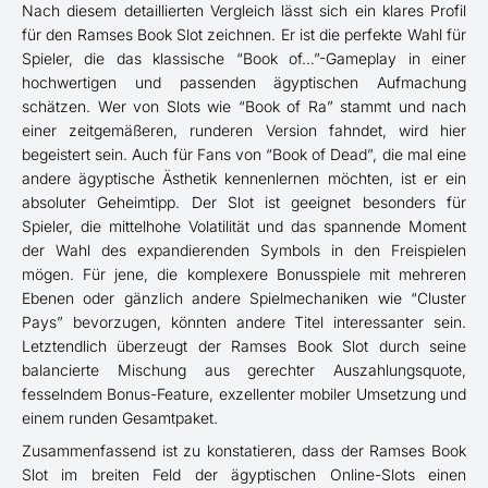
Nach diesem detaillierten Vergleich lässt sich ein klares Profil
für den Ramses Book Slot zeichnen. Er ist die perfekte Wahl für
Spieler, die das klassische “Book of…”-Gameplay in einer
hochwertigen und passenden ägyptischen Aufmachung
schätzen. Wer von Slots wie “Book of Ra” stammt und nach
einer zeitgemäßeren, runderen Version fahndet, wird hier
begeistert sein. Auch für Fans von “Book of Dead”, die mal eine
andere ägyptische Ästhetik kennenlernen möchten, ist er ein
absoluter Geheimtipp. Der Slot ist geeignet besonders für
Spieler, die mittelhohe Volatilität und das spannende Moment
der Wahl des expandierenden Symbols in den Freispielen
mögen. Für jene, die komplexere Bonusspiele mit mehreren
Ebenen oder gänzlich andere Spielmechaniken wie “Cluster
Pays” bevorzugen, könnten andere Titel interessanter sein.
Letztendlich überzeugt der Ramses Book Slot durch seine
balancierte Mischung aus gerechter Auszahlungsquote,
fesselndem Bonus-Feature, exzellenter mobiler Umsetzung und
einem runden Gesamtpaket.
Zusammenfassend ist zu konstatieren, dass der Ramses Book
Slot im breiten Feld der ägyptischen Online-Slots einen