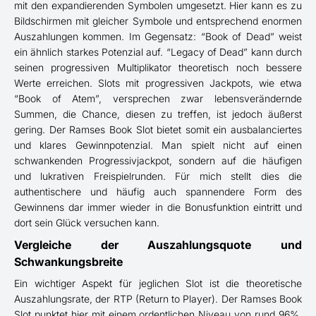
mit den expandierenden Symbolen umgesetzt. Hier kann es zu
Bildschirmen mit gleicher Symbole und entsprechend enormen
Auszahlungen kommen. Im Gegensatz: “Book of Dead” weist
ein ähnlich starkes Potenzial auf. “Legacy of Dead” kann durch
seinen progressiven Multiplikator theoretisch noch bessere
Werte erreichen. Slots mit progressiven Jackpots, wie etwa
“Book of Atem”, versprechen zwar lebensverändernde
Summen, die Chance, diesen zu treffen, ist jedoch äußerst
gering. Der Ramses Book Slot bietet somit ein ausbalanciertes
und klares Gewinnpotenzial. Man spielt nicht auf einen
schwankenden Progressivjackpot, sondern auf die häufigen
und lukrativen Freispielrunden. Für mich stellt dies die
authentischere und häufig auch spannendere Form des
Gewinnens dar immer wieder in die Bonusfunktion eintritt und
dort sein Glück versuchen kann.
Vergleiche der Auszahlungsquote und
Schwankungsbreite
Ein wichtiger Aspekt für jeglichen Slot ist die theoretische
Auszahlungsrate, der RTP (Return to Player). Der Ramses Book
Slot punktet hier mit einem ordentlichen Niveau von rund 96%,