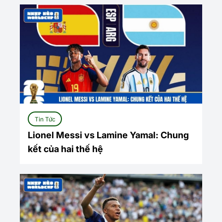
Tin Tức
Lionel Messi vs Lamine Yamal: Chung
kết của hai thế hệ