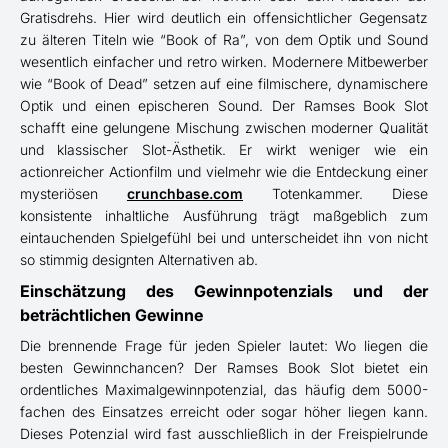
Gratisdrehs. Hier wird deutlich ein offensichtlicher Gegensatz
zu älteren Titeln wie “Book of Ra”, von dem Optik und Sound
wesentlich einfacher und retro wirken. Modernere Mitbewerber
wie “Book of Dead” setzen auf eine filmischere, dynamischere
Optik und einen epischeren Sound. Der Ramses Book Slot
schafft eine gelungene Mischung zwischen moderner Qualität
und klassischer Slot-Ästhetik. Er wirkt weniger wie ein
actionreicher Actionfilm und vielmehr wie die Entdeckung einer
mysteriösen
crunchbase.com
Totenkammer. Diese
konsistente inhaltliche Ausführung trägt maßgeblich zum
eintauchenden Spielgefühl bei und unterscheidet ihn von nicht
so stimmig designten Alternativen ab.
Einschätzung des Gewinnpotenzials und der
beträchtlichen Gewinne
Die brennende Frage für jeden Spieler lautet: Wo liegen die
besten Gewinnchancen? Der Ramses Book Slot bietet ein
ordentliches Maximalgewinnpotenzial, das häufig dem 5000-
fachen des Einsatzes erreicht oder sogar höher liegen kann.
Dieses Potenzial wird fast ausschließlich in der Freispielrunde