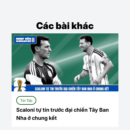
Các bài khác
Tin Tức
Scaloni tự tin trước đại chiến Tây Ban
Nha ở chung kết