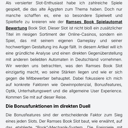
Als versierter Slot-Enthusiast habe ich zahlreiche Spiele
gespielt, die das alte Ägypten zum Thema haben. Doch nur
manche schaffen es, eine so besondere Spielwelt und
Spieltiefe zu kreieren wie der
Ramses Book Spielautomat
Bewertung
Book Slot. Dieser Slot ist nicht bloß ein zusätzlicher
Titel im riesigen Sortiment der Online-Casinos, sondern ein
Spiel, das mit seinem eigenen Gameplay und seiner
hochwertigen Gestaltung ins Auge fällt. In diesem Artikel will ich
eine gründliche Analyse und einen direkten Gegenüberstellung
mit anderen beliebten Automaten in Deutschland vornehmen.
Wir werden uns betrachten, was den Ramses Book Slot
einzigartig macht, wo seine Stärken liegen und wie er sich
gegen die Mitbewerber behauptet. Dabei fokussiere ich mich
auf konkrete Faktoren wie Gewinnpotenzial, Bonusfeatures,
Optik, Unterhaltungswert und die allgemeine User Experience.
Kommen Sie mit auf dieser Reise.
Die Bonusfunktionen im direkten Duell
Die Bonusfeatures sind der entscheidende Faktor zum Sieg
eines jeden Slots. Der Ramses Book Slot baut, wie erwähnt, auf
das etablierte “Book”-Mechanik-System. Die Freispiele mit