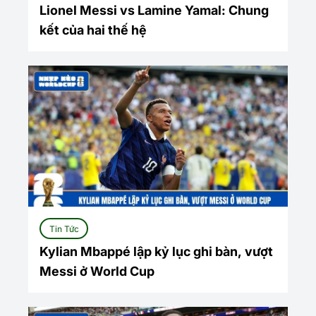
Lionel Messi vs Lamine Yamal: Chung
kết của hai thế hệ
Tin Tức
Kylian Mbappé lập kỷ lục ghi bàn, vượt
Messi ở World Cup