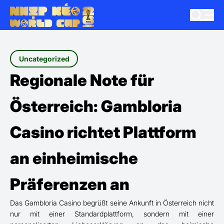
Uncategorized
Regionale Note für
Österreich: Gambloria
Casino richtet Plattform
an einheimische
Präferenzen an
Das Gambloria Casino begrüßt seine Ankunft in Österreich nicht
nur mit einer Standardplattform, sondern mit einer