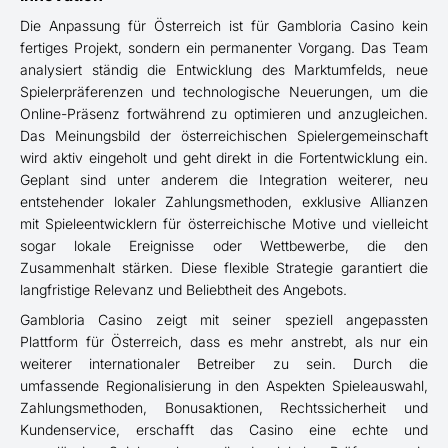
Die Anpassung für Österreich ist für Gambloria Casino kein
fertiges Projekt, sondern ein permanenter Vorgang. Das Team
analysiert ständig die Entwicklung des Marktumfelds, neue
Spielerpräferenzen und technologische Neuerungen, um die
Online-Präsenz fortwährend zu optimieren und anzugleichen.
Das Meinungsbild der österreichischen Spielergemeinschaft
wird aktiv eingeholt und geht direkt in die Fortentwicklung ein.
Geplant sind unter anderem die Integration weiterer, neu
entstehender lokaler Zahlungsmethoden, exklusive Allianzen
mit Spieleentwicklern für österreichische Motive und vielleicht
sogar lokale Ereignisse oder Wettbewerbe, die den
Zusammenhalt stärken. Diese flexible Strategie garantiert die
langfristige Relevanz und Beliebtheit des Angebots.
Gambloria Casino zeigt mit seiner speziell angepassten
Plattform für Österreich, dass es mehr anstrebt, als nur ein
weiterer internationaler Betreiber zu sein. Durch die
umfassende Regionalisierung in den Aspekten Spieleauswahl,
Zahlungsmethoden, Bonusaktionen, Rechtssicherheit und
Kundenservice, erschafft das Casino eine echte und