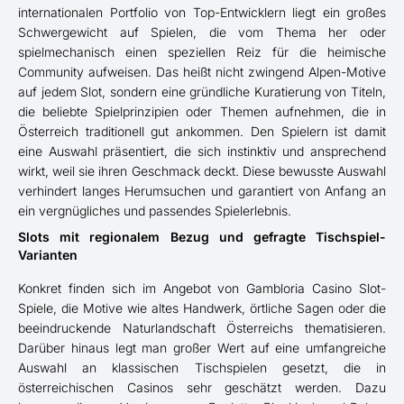
internationalen Portfolio von Top-Entwicklern liegt ein großes
Schwergewicht auf Spielen, die vom Thema her oder
spielmechanisch einen speziellen Reiz für die heimische
Community aufweisen. Das heißt nicht zwingend Alpen-Motive
auf jedem Slot, sondern eine gründliche Kuratierung von Titeln,
die beliebte Spielprinzipien oder Themen aufnehmen, die in
Österreich traditionell gut ankommen. Den Spielern ist damit
eine Auswahl präsentiert, die sich instinktiv und ansprechend
wirkt, weil sie ihren Geschmack deckt. Diese bewusste Auswahl
verhindert langes Herumsuchen und garantiert von Anfang an
ein vergnügliches und passendes Spielerlebnis.
Slots mit regionalem Bezug und gefragte Tischspiel-
Varianten
Konkret finden sich im Angebot von Gambloria Casino Slot-
Spiele, die Motive wie altes Handwerk, örtliche Sagen oder die
beeindruckende Naturlandschaft Österreichs thematisieren.
Darüber hinaus legt man großer Wert auf eine umfangreiche
Auswahl an klassischen Tischspielen gesetzt, die in
österreichischen Casinos sehr geschätzt werden. Dazu