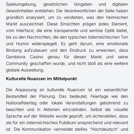
Spielumgebung, gesetzlichen Vorgaben und digitalen
Gewohnheiten entstehen. Die Verantwortlichen der Seite haben
gründlich analysiert, um zu verstehen, was den heimischen
Markt auszeichnet. Diese Einsichten prägen jedes Element,
vom Interface, die eine transparente und seriöse Optik bietet,
bis zu den Nachrichten, die den typischen österreichischen Ton
und Humor widerspiegelt. Es geht darum, eine emotionale
Bindung aufzubauen und den Eindruck zu erwecken, dass
Gambloria Casino genau für diesen Markt und seine
Community geschaffen wurde, und nicht bloß als eine weitere
globale Ausweitung.
Kulturelle Nuancen im Mittelpunkt
Die Anpassung an kulturelle Nuancen ist ein wesentlicher
Bestandteil der Planung. Das bedeutet, Feiertage wie den
Nationalfeiertag oder lokale Veranstaltungen gebührend zu
beachten und in Aktionen einzubinden. Selbst die visuelle
Sprache auf der Website wurde geprüft, um sicherstellen, dass
sie für ein österreichisches Publikum ansprechend und relevant
ist. Die Kommunikation vermeidet steifes “Hochdeutsch” und