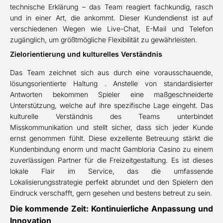
technische Erklärung – das Team reagiert fachkundig, rasch
und in einer Art, die ankommt. Dieser Kundendienst ist auf
verschiedenen Wegen wie Live-Chat, E-Mail und Telefon
zugänglich, um größtmögliche Flexibilität zu gewährleisten.
Zielorientierung und kulturelles Verständnis
Das Team zeichnet sich aus durch eine vorausschauende,
lösungsorientierte Haltung . Anstelle von standardisierter
Antworten bekommen Spieler eine maßgeschneiderte
Unterstützung, welche auf ihre spezifische Lage eingeht. Das
kulturelle Verständnis des Teams unterbindet
Misskommunikation und stellt sicher, dass sich jeder Kunde
ernst genommen fühlt. Diese exzellente Betreuung stärkt die
Kundenbindung enorm und macht Gambloria Casino zu einem
zuverlässigen Partner für die Freizeitgestaltung. Es ist dieses
lokale Flair im Service, das die umfassende
Lokalisierungsstrategie perfekt abrundet und den Spielern den
Eindruck verschafft, gern gesehen und bestens betreut zu sein.
Die kommende Zeit: Kontinuierliche Anpassung und
Innovation