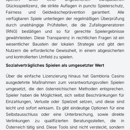
Glücksspiellizenz, die strikte Auflagen in puncto Spielerschutz,
Fairness und Geldwäscheprävention garantiert. Alle
verfügbaren Spiele unterliegen der regelmäßigen Überprüfung
durch unabhängige Prüfstellen, die die Zufallsgeneratoren
(RNG) bestätigen und so für gerechte Spielergebnisse
gewährleisten. Diese Transparenz in rechtlichen Fragen ist ein
wesentlicher Baustein der lokalen Strategie und gibt den
Nutzern die erforderliche Gewissheit, in einem abgesicherten
und kontrollierten Umfeld zu spielen.
Sozialverträgliches Spielen als umgesetzter Wert
Über die einfache Lizenzierung hinaus hat Gambloria Casino
ausgedehnte Maßnahmen zum verantwortungsvollen Spielen
umgesetzt, die den österreichischen Methoden entsprechen.
Spieler haben die Möglichkeit, sich selbst Beschränkungen für
Einzahlungen, Verluste oder Spielzeit setzen, und diese sind
leicht und sofort wirksam. Es gibt eindeutige Optionen für eine
Selbstausschluss oder eine Unterbrechung, sowie direkte
Verlinkungen zu qualifizierten Beratungsstellen, die in
Österreich tätig sind. Diese Tools sind nicht versteckt, sondern