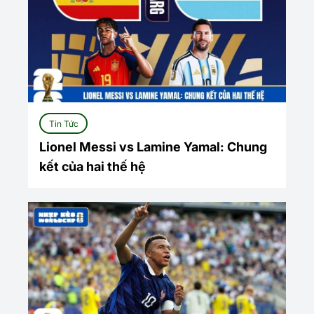
Tin Tức
Lionel Messi vs Lamine Yamal: Chung
kết của hai thế hệ