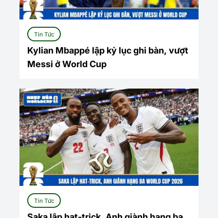
Tin Tức
Kylian Mbappé lập kỷ lục ghi bàn, vượt
Messi ở World Cup
Tin Tức
Saka lập hat-trick, Anh giành hạng ba