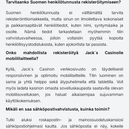
Tarvitaanko Suomen henkilötunnusta rekisteröitymiseen?
Suomen henkilötunnusta ei välttämättä tarvita
rekisteröintilomakkeella, mutta sinun on ilmoitettava kokonaiset
ja paikkansapitävät henkilötiedot, kuten nimi, syntymäaika ja
osoite. Nämä tiedot tarkastetaan myöhemmin tilin
vahvistusvaiheessa, jolloin voitaisiin pyytää kopioita
henkilöllisyystodistuksista, kuten ajokortista tai passista.
Onko mahdollista rekisteröityä Jack`s Casinolle
mobiililaitteella?
Kyllä, Jack`s Casinon verkkosivusto on täydellisesti
responsiivinen ja optimoitu mobiililaitteille. Tilin luominen on
sama ja yhtä helppo sekä älypuhelimella että tabletilla. Voit
myös ladata kasinon omasta sovelluskaupasta saatavilla olevan
mobiilisovelluksen, jos haluat aikaisempaa sujuvamman
käyttökokemuksen.
Mikäli en saa sähköpostivahvistusta, kuinka toimin?
Tutki aluksi roskapostin- ja mainossuodatuskansiosi
sähköpostiohjelmasi kautta. Jos sähköpostia ei näy, kokeile