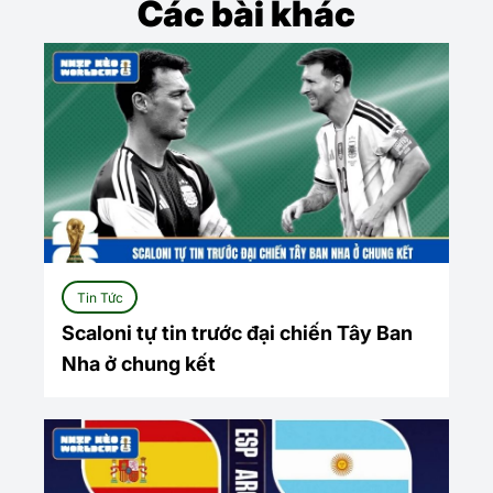
Các bài khác
Tin Tức
Scaloni tự tin trước đại chiến Tây Ban
Nha ở chung kết