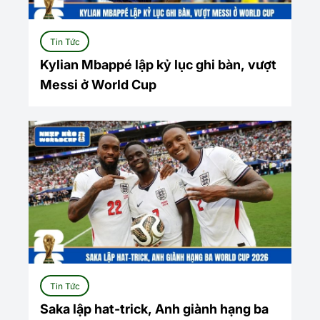
Tin Tức
Kylian Mbappé lập kỷ lục ghi bàn, vượt
Messi ở World Cup
Tin Tức
Saka lập hat-trick, Anh giành hạng ba