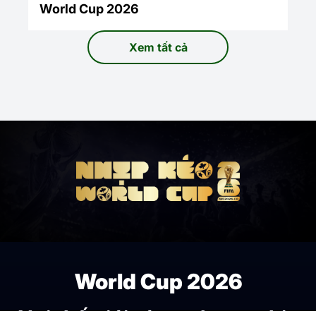
World Cup 2026
Xem tất cả
World Cup 2026