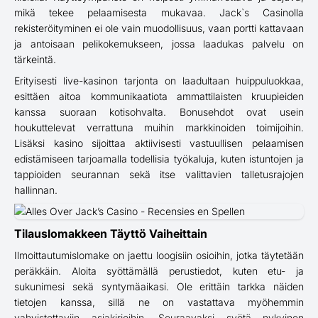
mikä tekee pelaamisesta mukavaa. Jack`s Casinolla
rekisteröityminen ei ole vain muodollisuus, vaan portti kattavaan
ja antoisaan pelikokemukseen, jossa laadukas palvelu on
tärkeintä.
Erityisesti live-kasinon tarjonta on laadultaan huippuluokkaa,
esittäen aitoa kommunikaatiota ammattilaisten kruupieiden
kanssa suoraan kotisohvalta. Bonusehdot ovat usein
houkuttelevat verrattuna muihin markkinoiden toimijoihin.
Lisäksi kasino sijoittaa aktiivisesti vastuullisen pelaamisen
edistämiseen tarjoamalla todellisia työkaluja, kuten istuntojen ja
tappioiden seurannan sekä itse valittavien talletusrajojen
hallinnan.
Tilauslomakkeen Täyttö Vaiheittain
Ilmoittautumislomake on jaettu loogisiin osioihin, jotka täytetään
peräkkäin. Aloita syöttämällä perustiedot, kuten etu- ja
sukunimesi sekä syntymäaikasi. Ole erittäin tarkka näiden
tietojen kanssa, sillä ne on vastattava myöhemmin
vahvistettaviin asiakirjoihin. Seuraavaksi syötä nykyinen