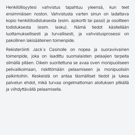
Henkilöllisyytesi vahvistus tapahtuu yleensä, kun teet
ensimmäisen noston. Vahvistusta varten sinun on ladattava
kopio henkilötodistuksesta (esim. ajokortti tai passi) ja osoitteen
todistuksesta (esim. lasku). Nämä tiedot käsitellään
luottamuksellisesti ja turvallisesti, ja vahvistusprosessi on
pakollinen lakisääteinen toimenpide.
Rekisteröinti Jack`s Casinolle on nopea ja suoraviivainen
toimenpide, joka on laadittu suomalaisten pelaajien tarpeita
silmällä pitäen. Oikein suoritettuna se avaa oven monipuoliseen
pelivalikoimaan, riskittömään pelaamiseen ja monipuolisiin
palkintoihin. Keskeistä on antaa täsmälliset tiedot ja lukea
palvelun ehdot, mikä turvaa ongelmattoman aloituksen pitkällä
ja viihdyttävällä pelaamisella.