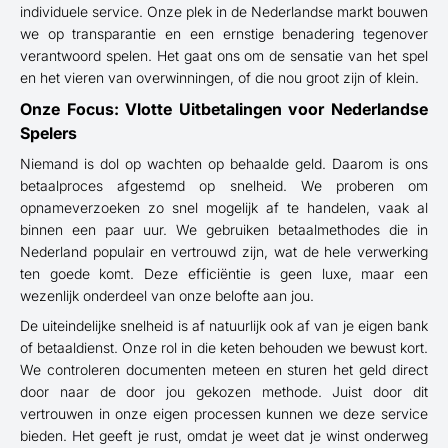
individuele service. Onze plek in de Nederlandse markt bouwen
we op transparantie en een ernstige benadering tegenover
verantwoord spelen. Het gaat ons om de sensatie van het spel
en het vieren van overwinningen, of die nou groot zijn of klein.
Onze Focus: Vlotte Uitbetalingen voor Nederlandse
Spelers
Niemand is dol op wachten op behaalde geld. Daarom is ons
betaalproces afgestemd op snelheid. We proberen om
opnameverzoeken zo snel mogelijk af te handelen, vaak al
binnen een paar uur. We gebruiken betaalmethodes die in
Nederland populair en vertrouwd zijn, wat de hele verwerking
ten goede komt. Deze efficiëntie is geen luxe, maar een
wezenlijk onderdeel van onze belofte aan jou.
De uiteindelijke snelheid is af natuurlijk ook af van je eigen bank
of betaaldienst. Onze rol in die keten behouden we bewust kort.
We controleren documenten meteen en sturen het geld direct
door naar de door jou gekozen methode. Juist door dit
vertrouwen in onze eigen processen kunnen we deze service
bieden. Het geeft je rust, omdat je weet dat je winst onderweg