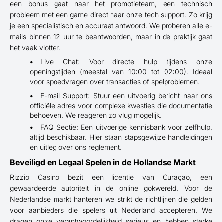
een bonus gaat naar het promotieteam, een technisch
probleem met een game direct naar onze tech support. Zo krijg
je een specialistisch en accuraat antwoord. We proberen alle e-
mails binnen 12 uur te beantwoorden, maar in de praktijk gaat
het vaak vlotter.
Live Chat: Voor directe hulp tijdens onze
openingstijden (meestal van 10:00 tot 02:00). Ideaal
voor spoedvragen over transacties of spelproblemen.
E-mail Support: Stuur een uitvoerig bericht naar ons
officiële adres voor complexe kwesties die documentatie
behoeven. We reageren zo vlug mogelijk.
FAQ Sectie: Een uitvoerige kennisbank voor zelfhulp,
altijd beschikbaar. Hier staan stapsgewijze handleidingen
en uitleg over ons reglement.
Beveiligd en Legaal Spelen in de Hollandse Markt
Rizzio Casino bezit een licentie van Curaçao, een
gewaardeerde autoriteit in de online gokwereld. Voor de
Nederlandse markt hanteren we strikt de richtlijnen die gelden
voor aanbieders die spelers uit Nederland accepteren. We
dragen onze verantwoordelijkheid serieus en hebben sterke