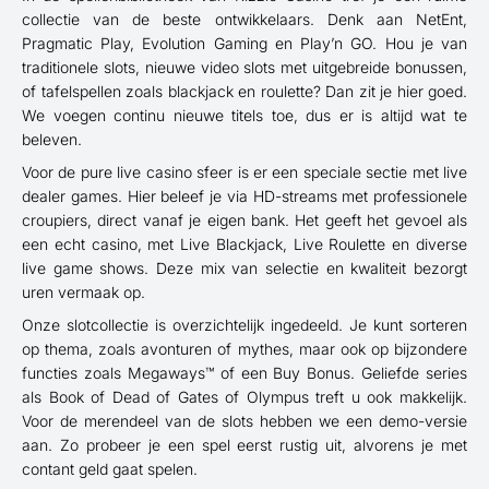
collectie van de beste ontwikkelaars. Denk aan NetEnt,
Pragmatic Play, Evolution Gaming en Play’n GO. Hou je van
traditionele slots, nieuwe video slots met uitgebreide bonussen,
of tafelspellen zoals blackjack en roulette? Dan zit je hier goed.
We voegen continu nieuwe titels toe, dus er is altijd wat te
beleven.
Voor de pure live casino sfeer is er een speciale sectie met live
dealer games. Hier beleef je via HD-streams met professionele
croupiers, direct vanaf je eigen bank. Het geeft het gevoel als
een echt casino, met Live Blackjack, Live Roulette en diverse
live game shows. Deze mix van selectie en kwaliteit bezorgt
uren vermaak op.
Onze slotcollectie is overzichtelijk ingedeeld. Je kunt sorteren
op thema, zoals avonturen of mythes, maar ook op bijzondere
functies zoals Megaways™ of een Buy Bonus. Geliefde series
als Book of Dead of Gates of Olympus treft u ook makkelijk.
Voor de merendeel van de slots hebben we een demo-versie
aan. Zo probeer je een spel eerst rustig uit, alvorens je met
contant geld gaat spelen.