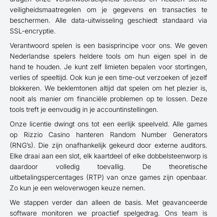
veiligheidsmaatregelen om je gegevens en transacties te
beschermen. Alle data-uitwisseling geschiedt standaard via
SSL-encryptie.
Verantwoord spelen is een basisprincipe voor ons. We geven
Nederlandse spelers heldere tools om hun eigen spel in de
hand te houden. Je kunt zelf limieten bepalen voor stortingen,
verlies of speeltijd. Ook kun je een time-out verzoeken of jezelf
blokkeren. We beklemtonen altijd dat spelen om het plezier is,
nooit als manier om financiële problemen op te lossen. Deze
tools treft je eenvoudig in je accountinstellingen.
Onze licentie dwingt ons tot een eerlijk speelveld. Alle games
op Rizzio Casino hanteren Random Number Generators
(RNG’s). Die zijn onafhankelijk gekeurd door externe auditors.
Elke draai aan een slot, elk kaartdeel of elke dobbelsteenworp is
daardoor volledig toevallig. De theoretische
uitbetalingspercentages (RTP) van onze games zijn openbaar.
Zo kun je een weloverwogen keuze nemen.
We stappen verder dan alleen de basis. Met geavanceerde
software monitoren we proactief spelgedrag. Ons team is