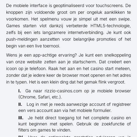
De mobiele interface is geoptimaliseerd voor touchscreens. De
knoppen zijn voldoende groot om per ongeluk aanklikken te
voorkomen. Het spelmenu vouw je simpel uit met een swipe.
Games starten vlot dankzij verbeterde HTML5-technologie,
zelfs bij een iets langzamere internetverbinding. Je kunt ook
push-meldingen aanzetten voor belangrijke promoties of het
begin van een live toernooi.
Wens je een app-achtige ervaring? Je kunt een snelkoppeling
van onze website zetten aan je startscherm. Dat creëert een
icoon op je telefoon. Raak het aan en het casino start meteen,
zonder dat je iedere keer de browser moet openen en het adres
in te typen. Het is een klein ding dat het gemak flink vergroot.
Ga naar rizzio-casinos.com op je mobiele browser
(Chrome, Safari, etc.).
Log in met je reeds aanwezige account of registreer
een vers account aan via het mobiele formulier.
Je hebt direct toegang tot het complete casino en
kunt beginnen met spelen. Gebruik de zoekfunctie of
filters om games te vinden.