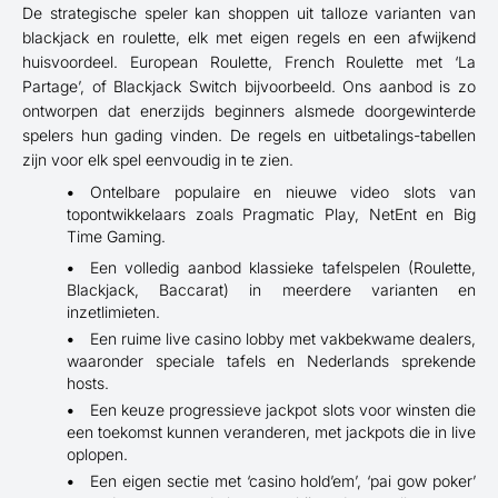
De strategische speler kan shoppen uit talloze varianten van
blackjack en roulette, elk met eigen regels en een afwijkend
huisvoordeel. European Roulette, French Roulette met ‘La
Partage’, of Blackjack Switch bijvoorbeeld. Ons aanbod is zo
ontworpen dat enerzijds beginners alsmede doorgewinterde
spelers hun gading vinden. De regels en uitbetalings-tabellen
zijn voor elk spel eenvoudig in te zien.
Ontelbare populaire en nieuwe video slots van
topontwikkelaars zoals Pragmatic Play, NetEnt en Big
Time Gaming.
Een volledig aanbod klassieke tafelspelen (Roulette,
Blackjack, Baccarat) in meerdere varianten en
inzetlimieten.
Een ruime live casino lobby met vakbekwame dealers,
waaronder speciale tafels en Nederlands sprekende
hosts.
Een keuze progressieve jackpot slots voor winsten die
een toekomst kunnen veranderen, met jackpots die in live
oplopen.
Een eigen sectie met ‘casino hold’em’, ‘pai gow poker’