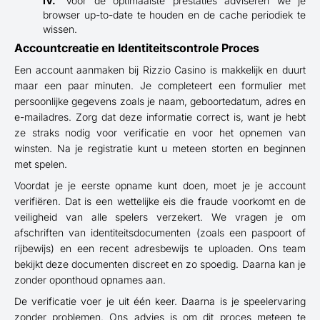
Voor de optimaalste prestaties adviseren we je
browser up-to-date te houden en de cache periodiek te
wissen.
Accountcreatie en Identiteitscontrole Proces
Een account aanmaken bij Rizzio Casino is makkelijk en duurt
maar een paar minuten. Je completeert een formulier met
persoonlijke gegevens zoals je naam, geboortedatum, adres en
e-mailadres. Zorg dat deze informatie correct is, want je hebt
ze straks nodig voor verificatie en voor het opnemen van
winsten. Na je registratie kunt u meteen storten en beginnen
met spelen.
Voordat je je eerste opname kunt doen, moet je je account
verifiëren. Dat is een wettelijke eis die fraude voorkomt en de
veiligheid van alle spelers verzekert. We vragen je om
afschriften van identiteitsdocumenten (zoals een paspoort of
rijbewijs) en een recent adresbewijs te uploaden. Ons team
bekijkt deze documenten discreet en zo spoedig. Daarna kan je
zonder oponthoud opnames aan.
De verificatie voer je uit één keer. Daarna is je speelervaring
zonder problemen. Ons advies is om dit proces meteen te