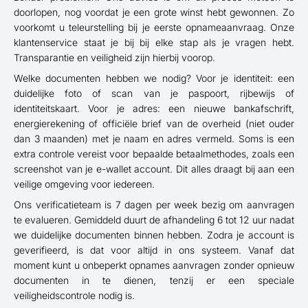
doorlopen, nog voordat je een grote winst hebt gewonnen. Zo
voorkomt u teleurstelling bij je eerste opnameaanvraag. Onze
klantenservice staat je bij bij elke stap als je vragen hebt.
Transparantie en veiligheid zijn hierbij voorop.
Welke documenten hebben we nodig? Voor je identiteit: een
duidelijke foto of scan van je paspoort, rijbewijs of
identiteitskaart. Voor je adres: een nieuwe bankafschrift,
energierekening of officiële brief van de overheid (niet ouder
dan 3 maanden) met je naam en adres vermeld. Soms is een
extra controle vereist voor bepaalde betaalmethodes, zoals een
screenshot van je e-wallet account. Dit alles draagt bij aan een
veilige omgeving voor iedereen.
Ons verificatieteam is 7 dagen per week bezig om aanvragen
te evalueren. Gemiddeld duurt de afhandeling 6 tot 12 uur nadat
we duidelijke documenten binnen hebben. Zodra je account is
geverifieerd, is dat voor altijd in ons systeem. Vanaf dat
moment kunt u onbeperkt opnames aanvragen zonder opnieuw
documenten in te dienen, tenzij er een speciale
veiligheidscontrole nodig is.