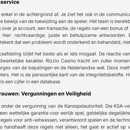
nservice
et enkel in de achtergrond af. Je ziet het ook in de communic
e bewijs van de toewijding aan de speler. Het team is bereikb
 over je account, een transactie, de regels van een bonus of d
n hier: rechtvaardige, juiste en behulpzame antwoorden. 
etekent dat een probleem wordt onderkend en behandeld, ni
eafdeling blijkt het beste als er iets misgaat. De reactie van
aadwerkelijke karakter. Rizzio Casino tracht om zulke moment
 marges van de bepalingen en de Nederlandse wet. Deze met
ers. Het is de persoonlijke kant van de integriteitsbelofte. H
ls een cijfer in een database.
rouwen: Vergunningen en Veiligheid
t onder de vergunning van de Kansspelautoriteit. Die KSA-ver
s een wettelijke garantie voor eerlijk spel, geldelijke degeli
te regels voor anti-witwassen, verantwoord spelen en de tech
o handhaaft deze regels niet alleen, het gaat er actief op 