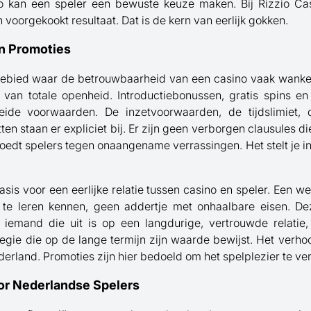
Zo kan een speler een bewuste keuze maken. Bij Rizzio Ca
en voorgekookt resultaat. Dat is de kern van eerlijk gokken.
n Promoties
gebied waar de betrouwbaarheid van een casino vaak wankelt
 van totale openheid. Introductiebonussen, gratis spins e
ide voorwaarden. De inzetvoorwaarden, de tijdslimiet, 
n staan er expliciet bij. Er zijn geen verborgen clausules die
hoedt spelers tegen onaangename verrassingen. Het stelt je i
basis voor een eerlijke relatie tussen casino en speler. Een
te leren kennen, geen addertje met onhaalbare eisen. D
 iemand die uit is op een langdurige, vertrouwde relatie,
tegie die op de lange termijn zijn waarde bewijst. Het verho
Nederland. Promoties zijn hier bedoeld om het spelplezier te ve
oor Nederlandse Spelers