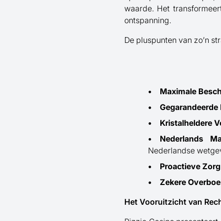
waarde. Het transformeer
ontspanning.
De pluspunten van zo’n str
Maximale Besch
Gegarandeerde E
Kristalheldere 
Nederlands Ma
Nederlandse wetge
Proactieve Zorg
Zekere Overboe
Het Vooruitzicht van Rec