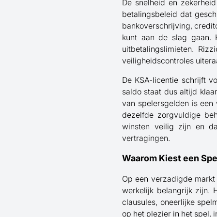
De snelheid en zekerheid
betalingsbeleid dat gesch
bankoverschrijving, credit
kunt aan de slag gaan. H
uitbetalingslimieten. Ri
veiligheidscontroles uitera
De KSA-licentie schrijft 
saldo staat dus altijd kla
van spelersgelden is een we
dezelfde zorgvuldige beh
winsten veilig zijn en 
vertragingen.
Waarom Kiest een Spel
Op een verzadigde markt 
werkelijk belangrijk zijn
clausules, oneerlijke spe
op het plezier in het spel,