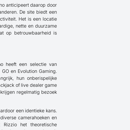
no anticipeert daarop door
anderen. De site biedt een
iviteit. Het is een locatie
aardige, nette en duurzame
at op betrouwbaarheid is
no heeft een selectie van
n GO en Evolution Gaming.
rijk, hun onberispelijke
lackjack of live dealer game
krijgen regelmatig bezoek
daardoor een identieke kans.
r diverse camerahoeken en
t Rizzio het theoretische