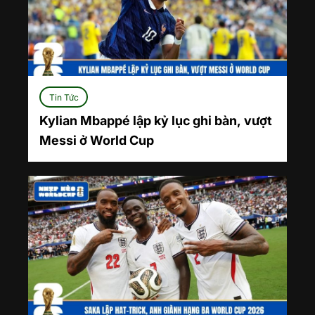
Tin Tức
Kylian Mbappé lập kỷ lục ghi bàn, vượt
Messi ở World Cup