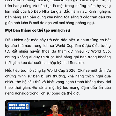
trên hàng công và tiếp tục là một trong những niềm hy vọng
lớn nhất của Bồ Đào Nha tại giải đấu năm nay. Kinh nghiệm,
bản năng săn bàn cùng khả năng tỏa sáng ở các trận đấu lớn
giúp anh luôn là mối đe dọa với mọi hàng phòng ngự.
Một bàn thắng có thể tạo nên lịch sử
Điều khiến cột mốc này trở nên đặc biệt là chưa từng có bất
kỳ cầu thủ nào trong lịch sử World Cup làm được điều tương
tự. Rất nhiều huyền thoại đã tham dự nhiều kỳ World Cup,
nhưng không ai duy trì được khả năng ghi bàn trong khoảng
thời gian kéo dài suốt hai thập kỷ như Ronaldo.
Nếu tiếp tục nổ súng tại World Cup 2026, CR7 sẽ một lần nữa
chứng minh sự bền bỉ phi thường, khả năng thích nghi qua
nhiều thế hệ cầu thủ và khát vọng cạnh tranh không thay đổi
theo thời gian. Đó sẽ là một kỷ lục mang đậm dấu ấn của
riêng Ronaldo trong lịch sử bóng đá thế giới.