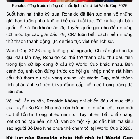
Ronaldo đứng trước những cột mốc lịch sử mới tại World Cup 2026
Suốt hơn hai thập kỷ qua, Ronaldo đã liên tục phá vỡ những
giới hạn tưởng như không thể của tuổi tác. Từ kỷ lục ghi bàn
quốc tế, số lần khoác áo đội tuyển quốc gia cho đến những
cột mốc tại các giải đấu lớn, CR7 luôn biết cách biến những
thử thách thành động lực để tiếp tục viết nên lịch sử.
World Cup 2026 cũng không phải ngoại lệ. Chỉ cần ghi bàn tại
giải đấu lần này, Ronaldo có thể trở thành cầu thủ đầu tiên
trong lịch sử lập công ở sáu kỳ World Cup khác nhau. Bên
cạnh đó, anh còn đứng trước cơ hội gia nhập nhóm rất hiếm
cầu thủ tham dự sáu vòng chung kết World Cup, một thành
tích phản ánh sự bền bỉ và đẳng cấp hiếm có trong bóng đá
hiện đại.
Với mỗi lần ra sân, Ronaldo không chỉ chiến đấu vì mục tiêu
của tuyển Bồ Đào Nha mà còn hướng tới những cột mốc mới
có thể tồn tại trong nhiều năm tới. Tuy nhiên, bất chấp hàng
loạt cơ hội tạo nên lịch sử, vẫn có một kỷ lục đặc biệt mà siêu
sao người Bồ Đào Nha chưa thể chạm tới tại World Cup 2026.
Kỷ lục nào Ronaldo chưa thể phá tại World Cup