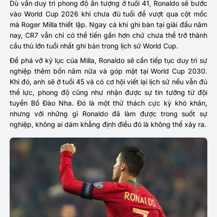
Dù vẫn duy trì phong độ ấn tượng ở tuổi 41, Ronaldo sẽ bước
vào World Cup 2026 khi chưa đủ tuổi để vượt qua cột mốc
mà Roger Milla thiết lập. Ngay cả khi ghi bàn tại giải đấu năm
nay, CR7 vẫn chỉ có thể tiến gần hơn chứ chưa thể trở thành
cầu thủ lớn tuổi nhất ghi bàn trong lịch sử World Cup.
Để phá vỡ kỷ lục của Milla, Ronaldo sẽ cần tiếp tục duy trì sự
nghiệp thêm bốn năm nữa và góp mặt tại World Cup 2030.
Khi đó, anh sẽ ở tuổi 45 và có cơ hội viết lại lịch sử nếu vẫn đủ
thể lực, phong độ cũng như nhận được sự tin tưởng từ đội
tuyển Bồ Đào Nha.
Đó là một thử thách cực kỳ khó khăn,
nhưng với những gì Ronaldo đã làm được trong suốt sự
nghiệp, không ai dám khẳng định điều đó là không thể xảy ra.