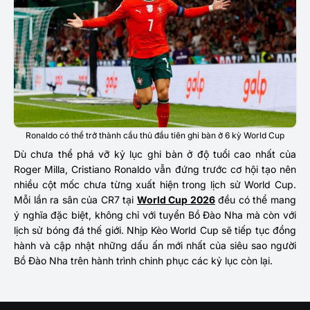
Ronaldo có thể trở thành cầu thủ đầu tiên ghi bàn ở 6 kỳ World Cup
Dù chưa thể phá vỡ kỷ lục ghi bàn ở độ tuổi cao nhất của
Roger Milla, Cristiano Ronaldo vẫn đứng trước cơ hội tạo nên
nhiều cột mốc chưa từng xuất hiện trong lịch sử World Cup.
Mỗi lần ra sân của CR7 tại
World Cup 2026
đều có thể mang
ý nghĩa đặc biệt, không chỉ với tuyển Bồ Đào Nha mà còn với
lịch sử bóng đá thế giới. Nhịp Kèo World Cup sẽ tiếp tục đồng
hành và cập nhật những dấu ấn mới nhất của siêu sao người
Bồ Đào Nha trên hành trình chinh phục các kỷ lục còn lại.