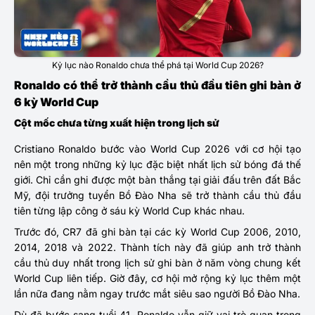
Kỷ lục nào Ronaldo chưa thể phá tại World Cup 2026?
Ronaldo có thể trở thành cầu thủ đầu tiên ghi bàn ở
6 kỳ World Cup
Cột mốc chưa từng xuất hiện trong lịch sử
Cristiano Ronaldo bước vào World Cup 2026 với cơ hội tạo
nên một trong những kỷ lục đặc biệt nhất lịch sử bóng đá thế
giới. Chỉ cần ghi được một bàn thắng tại giải đấu trên đất Bắc
Mỹ, đội trưởng tuyển Bồ Đào Nha sẽ trở thành cầu thủ đầu
tiên từng lập công ở sáu kỳ World Cup khác nhau.
Trước đó, CR7 đã ghi bàn tại các kỳ World Cup 2006, 2010,
2014, 2018 và 2022. Thành tích này đã giúp anh trở thành
cầu thủ duy nhất trong lịch sử ghi bàn ở năm vòng chung kết
World Cup liên tiếp. Giờ đây, cơ hội mở rộng kỷ lục thêm một
lần nữa đang nằm ngay trước mắt siêu sao người Bồ Đào Nha.
Dù đã bước sang tuổi 41, Ronaldo vẫn giữ vai trò quan trọng