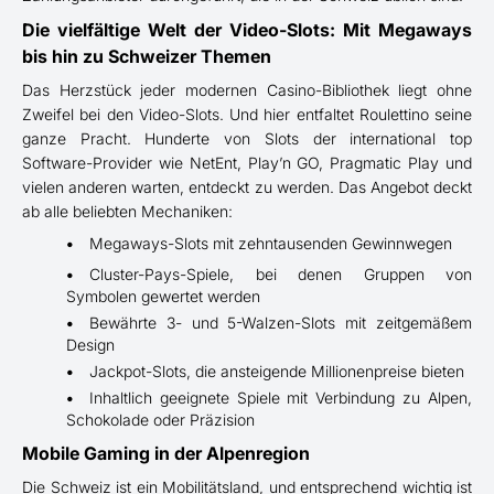
Die vielfältige Welt der Video-Slots: Mit Megaways
bis hin zu Schweizer Themen
Das Herzstück jeder modernen Casino-Bibliothek liegt ohne
Zweifel bei den Video-Slots. Und hier entfaltet Roulettino seine
ganze Pracht. Hunderte von Slots der international top
Software-Provider wie NetEnt, Play’n GO, Pragmatic Play und
vielen anderen warten, entdeckt zu werden. Das Angebot deckt
ab alle beliebten Mechaniken:
Megaways-Slots mit zehntausenden Gewinnwegen
Cluster-Pays-Spiele, bei denen Gruppen von
Symbolen gewertet werden
Bewährte 3- und 5-Walzen-Slots mit zeitgemäßem
Design
Jackpot-Slots, die ansteigende Millionenpreise bieten
Inhaltlich geeignete Spiele mit Verbindung zu Alpen,
Schokolade oder Präzision
Mobile Gaming in der Alpenregion
Die Schweiz ist ein Mobilitätsland, und entsprechend wichtig ist