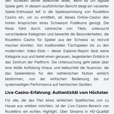
den Vorlieben seiner Bewohner wider, wenn es um digitale
Spiele geht. In diesem ausführlichen Bericht steigt ein versierter
Spiele-Enthusiast tief in die Spielesammlung von Roulettino
Casino ein, um zu ermitteln, ob dieses Online-Casino den
hohen Ansprüchen eines Schweizer Publikums genügt. Die
Reise führt durch zahlreiche von Titeln, untersucht
verschiedene Kategorien und bewertet die Besonderheiten, die
Roulettino Casino für Spieler aus der Schweiz so reizvoll
machen könnten. Von traditionellen Tischspielen bis zu den
modernsten Video-Slots – dieser Explorer-Report lässt keine
Kategorie aus und bietet einen genauen, begeisterten Einblick in
das Zentrum der Plattform. Die Untersuchung geht dabei über
eine bloße Auflistung hinaus und beleuchtet die Nuancen, die
das Spielerlebnis für den wählerischen Nutzer wirklich
bestimmen, von der einfachen Bedienung bis zur
systemseitigen Performance auf heimischen Geräten.
Live-Casino-Erfahrung: Authentizität vom Höchsten
Für alle, die das Flair eines wirklichen Spieltisches von zu
Hause aus erleben möchten, ist der Live-Casino-Bereich von
Roulettino ein echtes Highlight. Über Streams in HD-Qualität