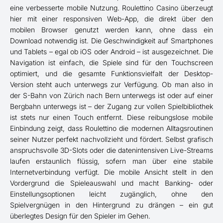
eine verbesserte mobile Nutzung. Roulettino Casino überzeugt
hier mit einer responsiven Web-App, die direkt über den
mobilen Browser genutzt werden kann, ohne dass ein
Download notwendig ist. Die Geschwindigkeit auf Smartphones
und Tablets – egal ob iOS oder Android – ist ausgezeichnet. Die
Navigation ist einfach, die Spiele sind für den Touchscreen
optimiert, und die gesamte Funktionsvielfalt der Desktop-
Version steht auch unterwegs zur Verfügung. Ob man also in
der S-Bahn von Zürich nach Bern unterwegs ist oder auf einer
Bergbahn unterwegs ist – der Zugang zur vollen Spielbibliothek
ist stets nur einen Touch entfernt. Diese reibungslose mobile
Einbindung zeigt, dass Roulettino die modernen Alltagsroutinen
seiner Nutzer perfekt nachvollzieht und fördert. Selbst grafisch
anspruchsvolle 3D-Slots oder die datenintensiven Live-Streams
laufen erstaunlich flüssig, sofern man über eine stabile
Internetverbindung verfügt. Die mobile Ansicht stellt in den
Vordergrund die Spieleauswahl und macht Banking- oder
Einstellungsoptionen leicht zugänglich, ohne den
Spielvergnügen in den Hintergrund zu drängen – ein gut
überlegtes Design für den Spieler im Gehen.