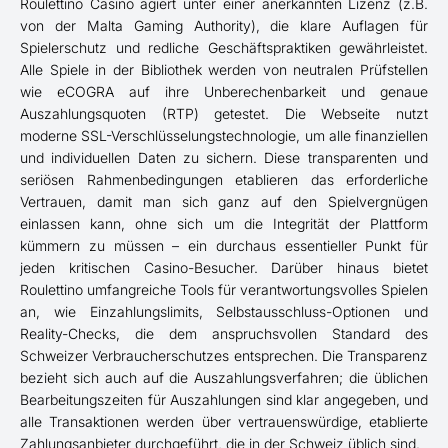
Roulettino Casino agiert unter einer anerkannten Lizenz (z.B.
von der Malta Gaming Authority), die klare Auflagen für
Spielerschutz und redliche Geschäftspraktiken gewährleistet.
Alle Spiele in der Bibliothek werden von neutralen Prüfstellen
wie eCOGRA auf ihre Unberechenbarkeit und genaue
Auszahlungsquoten (RTP) getestet. Die Webseite nutzt
moderne SSL-Verschlüsselungstechnologie, um alle finanziellen
und individuellen Daten zu sichern. Diese transparenten und
seriösen Rahmenbedingungen etablieren das erforderliche
Vertrauen, damit man sich ganz auf den Spielvergnügen
einlassen kann, ohne sich um die Integrität der Plattform
kümmern zu müssen – ein durchaus essentieller Punkt für
jeden kritischen Casino-Besucher. Darüber hinaus bietet
Roulettino umfangreiche Tools für verantwortungsvolles Spielen
an, wie Einzahlungslimits, Selbstausschluss-Optionen und
Reality-Checks, die dem anspruchsvollen Standard des
Schweizer Verbraucherschutzes entsprechen. Die Transparenz
bezieht sich auch auf die Auszahlungsverfahren; die üblichen
Bearbeitungszeiten für Auszahlungen sind klar angegeben, und
alle Transaktionen werden über vertrauenswürdige, etablierte
Zahlungsanbieter durchgeführt, die in der Schweiz üblich sind.