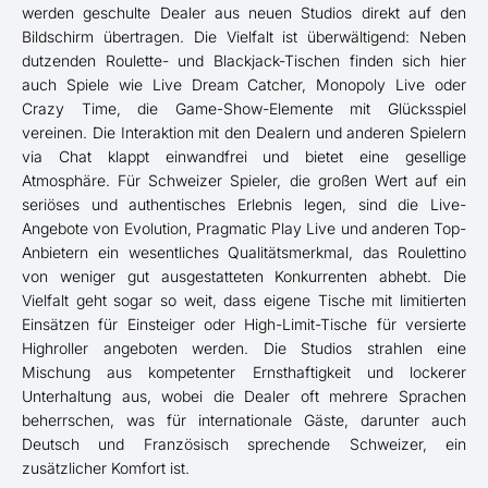
werden geschulte Dealer aus neuen Studios direkt auf den
Bildschirm übertragen. Die Vielfalt ist überwältigend: Neben
dutzenden Roulette- und Blackjack-Tischen finden sich hier
auch Spiele wie Live Dream Catcher, Monopoly Live oder
Crazy Time, die Game-Show-Elemente mit Glücksspiel
vereinen. Die Interaktion mit den Dealern und anderen Spielern
via Chat klappt einwandfrei und bietet eine gesellige
Atmosphäre. Für Schweizer Spieler, die großen Wert auf ein
seriöses und authentisches Erlebnis legen, sind die Live-
Angebote von Evolution, Pragmatic Play Live und anderen Top-
Anbietern ein wesentliches Qualitätsmerkmal, das Roulettino
von weniger gut ausgestatteten Konkurrenten abhebt. Die
Vielfalt geht sogar so weit, dass eigene Tische mit limitierten
Einsätzen für Einsteiger oder High-Limit-Tische für versierte
Highroller angeboten werden. Die Studios strahlen eine
Mischung aus kompetenter Ernsthaftigkeit und lockerer
Unterhaltung aus, wobei die Dealer oft mehrere Sprachen
beherrschen, was für internationale Gäste, darunter auch
Deutsch und Französisch sprechende Schweizer, ein
zusätzlicher Komfort ist.