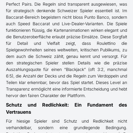
Perfect Pairs. Die Regeln sind transparent ausgewiesen, was
für strategisch denkende Schweizer Spieler essentiell ist. Im
Baccarat-Bereich begeistern nicht bloss Punto Banco, sondern
auch Speed Baccarat und Live-Dealer-Varianten. Die Spiele
funktionieren flüssig, die Kartenanimationen wirken elegant und
die Benutzeroberfläche erlaubt präzise Einsätze. Diese Sorgfalt
für Detail und Vielfalt zeigt, dass Roulettino die
Spielgewohnheiten seines weltweiten, kritischen Publikums, zu
dem auch die Schweiz zählt, genau kennt und versorgt. Für
den strategischen Spieler stellen Details wie die präzise
Auszahlungsquote für einen “Blackjack” (oft 3:2, manchmal
6:5), die Anzahl der Decks und die Regeln zum Verdoppeln und
Teilen klar erkennbar, bevor das Spiel startet. Dieses Level an
Transparenz ermöglicht eine informierte Entscheidung und hebt
hervor den fairen Charakter der Plattform.
Schutz und Redlichkeit: Ein Fundament des
Vertrauens
Für hiesige Spieler sind Schutz und Redlichkeit nicht
verhandelbar, sondern eine grundlegende Bedingung.