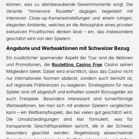
können, was zu atemberaubende Gewinnmomente sorgt. Die
Variante “Immersive Roulette” dagegen begeistert mit
intensiven Close-up-Kameraeinstellungen und einem ruhigen,
eleganten Ambiente, welches an die Atmosphäre eines privaten
exklusiven Privattisches denken lässt – ein, das insbesondere
geschätzt wird von den Spielern.
Angebote und Werbeaktionen mit Schweizer Bezug
Ein zusätzlicher spannender Aspekt der Tour sind die Aktionen
und Promotionen, die
Roulettino Casino Free
Casino seinen
Mitgliedern bietet. Dabei wird ersichtlich, dass das Casino nicht
nur internationale Normen abdeckt, sondern auch bemüht ist,
auf regionale Präferenzen zu reagieren. Einstiegsboni für neue
Spieler sind oft abgestuft und enthalten sowohl Bonusgelder als
auch Freispiele. Besonders interessant sind turnierförmige
Werbeaktionen, bei man sich mit anderen Spielern vergleichen
kann – ein Wettkampfaspekt, das bei vielen gut geschätzt wird.
Die Umsatzbedingungen sind klar formuliert, was für
transparente Geschäftspraktiken spricht, die in der Schweiz
besonders geachtet werden. Regelmässig abwechselnde