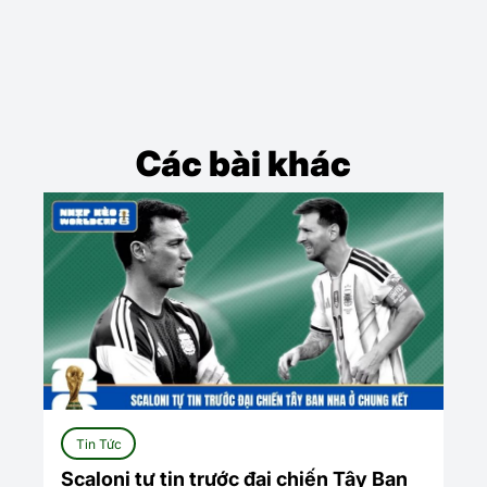
Các bài khác
Tin Tức
Scaloni tự tin trước đại chiến Tây Ban