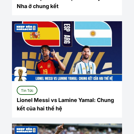
Nha ở chung kết
Tin Tức
Lionel Messi vs Lamine Yamal: Chung
kết của hai thế hệ