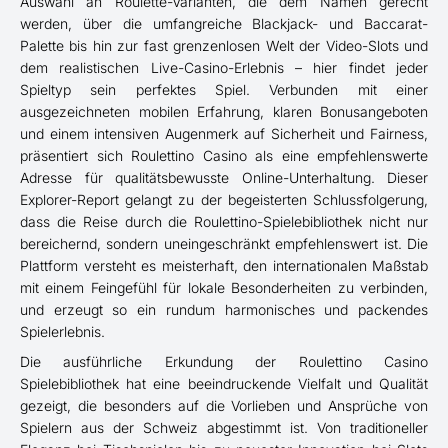
Auswahl an Roulette-Varianten, die dem Namen gerecht
werden, über die umfangreiche Blackjack- und Baccarat-
Palette bis hin zur fast grenzenlosen Welt der Video-Slots und
dem realistischen Live-Casino-Erlebnis – hier findet jeder
Spieltyp sein perfektes Spiel. Verbunden mit einer
ausgezeichneten mobilen Erfahrung, klaren Bonusangeboten
und einem intensiven Augenmerk auf Sicherheit und Fairness,
präsentiert sich Roulettino Casino als eine empfehlenswerte
Adresse für qualitätsbewusste Online-Unterhaltung. Dieser
Explorer-Report gelangt zu der begeisterten Schlussfolgerung,
dass die Reise durch die Roulettino-Spielebibliothek nicht nur
bereichernd, sondern uneingeschränkt empfehlenswert ist. Die
Plattform versteht es meisterhaft, den internationalen Maßstab
mit einem Feingefühl für lokale Besonderheiten zu verbinden,
und erzeugt so ein rundum harmonisches und packendes
Spielerlebnis.
Die ausführliche Erkundung der Roulettino Casino
Spielebibliothek hat eine beeindruckende Vielfalt und Qualität
gezeigt, die besonders auf die Vorlieben und Ansprüche von
Spielern aus der Schweiz abgestimmt ist. Von traditioneller