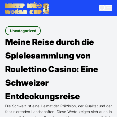
Uncategorized
Meine Reise durch die
Spielesammlung von
Roulettino Casino: Eine
Schweizer
Entdeckungsreise
Die Schweiz ist eine Heimat der Präzision, der Qualität und der
faszinierenden Landschaften. Diese Werte zeigen sich auch in