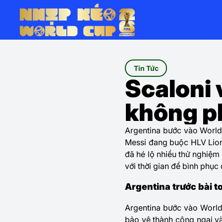
Tin Tức
Scaloni
không p
Argentina bước vào World
Messi đang buộc HLV Lione
đã hé lộ nhiều thử nghiệm 
với thời gian để bình phụ
Argentina trước bài 
Argentina bước vào World
bảo vệ thành công ngai và