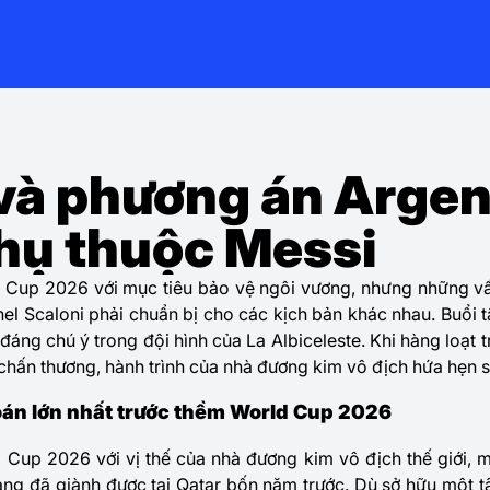
 và phương án Argen
hụ thuộc Messi
 Cup 2026 với mục tiêu bảo vệ ngôi vương, nhưng những vấn
l Scaloni phải chuẩn bị cho các kịch bản khác nhau. Buổi tậ
đáng chú ý trong đội hình của La Albiceleste. Khi hàng loạt
c chấn thương, hành trình của nhà đương kim vô địch hứa hẹn 
toán lớn nhất trước thềm World Cup 2026
 Cup 2026 với vị thế của nhà đương kim vô địch thế giới, m
ng đã giành được tại Qatar bốn năm trước. Dù sở hữu một t