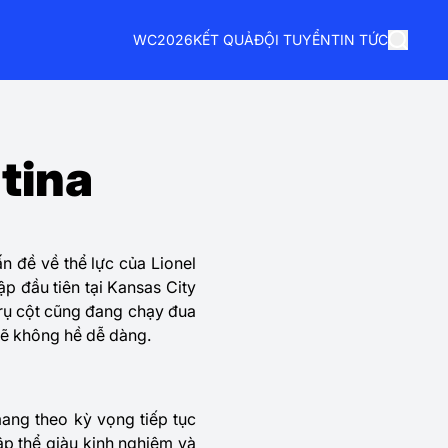
WC2026
KẾT QUẢ
ĐỘI TUYỂN
TIN TỨC
tina
 đề về thể lực của Lionel
p đầu tiên tại Kansas City
 trụ cột cũng đang chạy đua
sẽ không hề dễ dàng.
ang theo kỳ vọng tiếp tục
ập thể giàu kinh nghiệm và