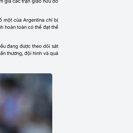
m gia các trận giao hữu do
ố một của Argentina chỉ bị
h hoàn toàn có thể đạt thể
đều đang được theo dõi sát
hấn thương, đội hình và quá