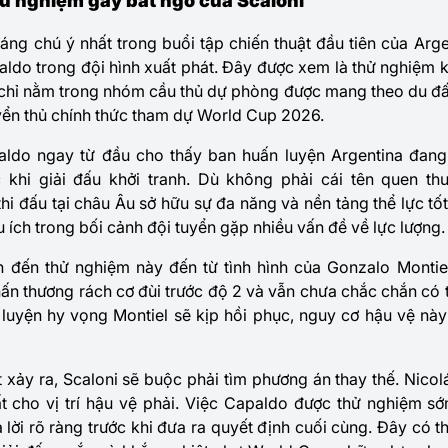
hử nghiệm gây bất ngờ của Scaloni
áng chú ý nhất trong buổi tập chiến thuật đầu tiên của Arge
aldo trong đội hình xuất phát. Đây được xem là thử nghiệm 
n chỉ nằm trong nhóm cầu thủ dự phòng được mang theo du đấ
yển thủ chính thức tham dự World Cup 2026.
aldo ngay từ đầu cho thấy ban huấn luyện Argentina đan
 khi giải đấu khởi tranh. Dù không phải cái tên quen t
thi đấu tại châu Âu sở hữu sự đa năng và nền tảng thể lực tố
u ích trong bối cảnh đội tuyển gặp nhiều vấn đề về lực lượng.
 đến thử nghiệm này đến từ tình hình của Gonzalo Monti
hấn thương rách cơ đùi trước độ 2 và vẫn chưa chắc chắn có
 luyện hy vọng Montiel sẽ kịp hồi phục, nguy cơ hậu vệ này
 xảy ra, Scaloni sẽ buộc phải tìm phương án thay thế. Nicol
ất cho vị trí hậu vệ phải. Việc Capaldo được thử nghiệm 
 lời rõ ràng trước khi đưa ra quyết định cuối cùng. Đây có t