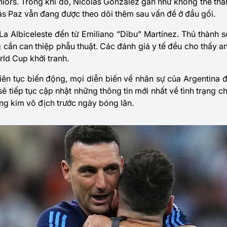
niors. Trong khi đó, Nicolás González gần như không thể tha
ás Paz vẫn đang được theo dõi thêm sau vấn đề ở đầu gối.
 La Albiceleste đến từ Emiliano “Dibu” Martínez. Thủ thành s
 cần can thiệp phẫu thuật. Các đánh giá y tế đều cho thấy an
rld Cup khởi tranh.
liên tục biến động, mọi diễn biến về nhân sự của Argentina 
 tiếp tục cập nhật những thông tin mới nhất về tình trạng c
ơng kim vô địch trước ngày bóng lăn.