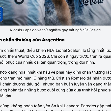
Nicolás Capaldo và thử nghiệm gây bất ngờ của Scaloni
n chấn thương của Argentina
chiến thuật, điều khiến HLV Lionel Scaloni lo lắng nhất lúc 
trước thềm World Cup 2026. Chỉ còn ít ngày trước trận ra qu
hồi phục của nhiều cái tên quan trọng trong đội hình.
 hợp đáng ngại nhất khi hậu vệ phải này dính chấn thương rác
i cho trận mở màn. Ở hàng thủ, Cristian Romero đã nhận đượ
 trị chấn thương đầu gối, nhưng ban huấn luyện vẫn đang thậ
ang hoàn tất những bước cuối cùng của quá trình hồi phục 
iải đấu.
 cũng không hoàn toàn yên ổn khi Leandro Paredes gặp tình