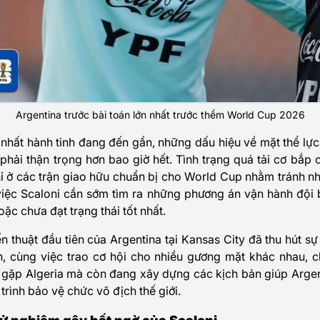
Argentina trước bài toán lớn nhất trước thềm World Cup 2026
n nhất hành tinh đang đến gần, những dấu hiệu về mặt thể lự
phải thận trọng hơn bao giờ hết. Tình trạng quá tải cơ bắp c
ỉ ở các trận giao hữu chuẩn bị cho World Cup nhằm tránh nh
việc Scaloni cần sớm tìm ra những phương án vận hành đội 
ặc chưa đạt trạng thái tốt nhất.
ến thuật đầu tiên của Argentina tại Kansas City đã thu hút s
h, cùng việc trao cơ hội cho nhiều gương mặt khác nhau, c
 gặp Algeria mà còn đang xây dựng các kịch bản giúp Argen
trình bảo vệ chức vô địch thế giới.