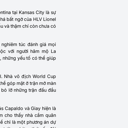
ntina tại Kansas City là sự
khá bất ngờ của HLV Lionel
u và thậm chí còn chưa có
g nghiêm túc đánh giá mọi
huộc với người hâm mộ La
t, những yếu tố có thể giúp
el. Nhà vô địch World Cup
 thể góp mặt ở trận mở màn
 bỏ lỡ những trận đấu đầu
ás Capaldo và Giay hiện là
sớm cho thấy nhà cầm quân
hể chỉ là một phương án dự