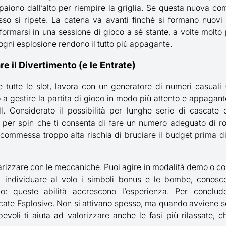
aiono dall’alto per riempire la griglia. Se questa nuova co
sso si ripete. La catena va avanti finché si formano nuovi 
formarsi in una sessione di gioco a sé stante, a volte molto 
ni esplosione rendono il tutto più appagante.
e il Divertimento (e le Entrate)
 tutte le slot, lavora con un generatore di numeri casuali
a gestire la partita di gioco in modo più attento e appagante.
l. Considerato il possibilità per lunghe serie di cascate e
per spin che ti consenta di fare un numero adeguato di rot
scommessa troppo alta rischia di bruciare il budget prima di
liarizzare con le meccaniche. Puoi agire in modalità demo o co
 individuare al volo i simboli bonus e le bombe, conosc
vo: queste abilità accrescono l’esperienza. Per conclu
ate Esplosive. Non si attivano spesso, ma quando avviene 
voli ti aiuta ad valorizzare anche le fasi più rilassate, c