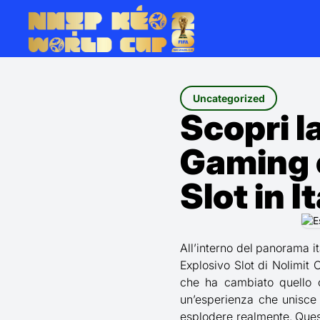
Uncategorized
Scopri l
Gaming 
Slot in It
All’interno del panorama it
Explosivo Slot di Nolimit 
che ha cambiato quello c
un’esperienza che unisce 
esplodere realmente. Quest