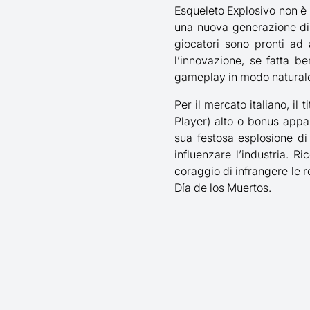
Esqueleto Explosivo non è 
una nuova generazione di 
giocatori sono pronti ad 
l’innovazione, se fatta b
gameplay in modo naturale,
Per il mercato italiano, il
Player) alto o bonus appa
sua festosa esplosione di
influenzare l’industria. R
coraggio di infrangere le 
Día de los Muertos.