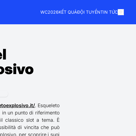
WC2026
KẾT QUẢ
ĐỘI TUYỂN
TIN TỨC
l
osivo
etoexplosivo.it/
. Esqueleto
 in un punto di riferimento
l classico slot a tema. È
ibilità di vincita che può
losivo, per scoprire i suoi