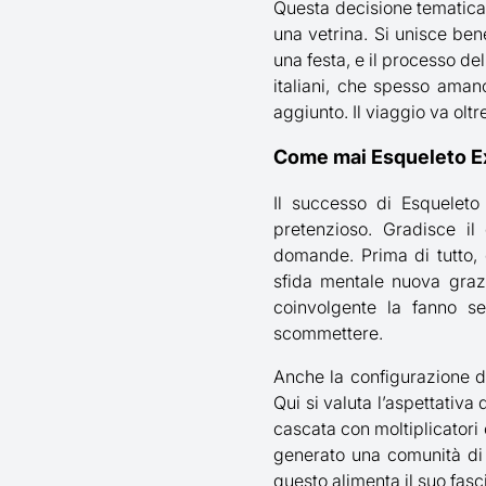
Questa decisione tematica l
una vetrina. Si unisce bene
una festa, e il processo del
italiani, che spesso amano
aggiunto. Il viaggio va ol
Come mai Esqueleto Exp
Il successo di Esqueleto 
pretenzioso. Gradisce il
domande. Prima di tutto, o
sfida mentale nuova grazi
coinvolgente la fanno se
scommettere.
Anche la configurazione del
Qui si valuta l’aspettativ
cascata con moltiplicatori 
generato una comunità di f
questo alimenta il suo fascin