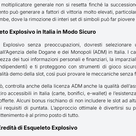
Il moltiplicatore generale non si resetta finché la successio
o può generare a fattori di vittoria molto elevati, partico
be, dove la rimozione di interi set di simboli può far piovere m
to Explosivo in Italia in Modo Sicuro
 Explosivo senza preoccupazioni, dovresti selezionare 
dall’Agenzia delle Dogane e dei Monopoli (ADM) in Italia. I c
za dei tuoi informazioni personali e finanziari, la imparzial
ndipendenti) e ti proteggono con strumenti di gioco sicuro.
ità demo della slot, così puoi provare le meccaniche senza f
 controlla anche della licenza ADM anche la qualità dell’assis
ro accessibili in Italia (carte, bonifici, e-wallet) e l’esiste
offerte. Alcuni bonus rischiano di non includere le slot ad al
i requisiti di puntata. L’approccio ottimale è divertirsi su 
attenimento è al primo posto di tutto.
Eredità di Esqueleto Explosivo