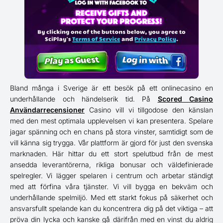
Bland många i Sverige är ett besök på ett onlinecasino en
underhållande och händelserik tid. På
Scored Casino
Användarrecensioner
Casino vill vi tillgodose den känslan
med den mest optimala upplevelsen vi kan presentera. Spelare
jagar spänning och en chans på stora vinster, samtidigt som de
vill känna sig trygga. Vår plattform är gjord för just den svenska
marknaden. Här hittar du ett stort spelutbud från de mest
ansedda leverantörerna, rikliga bonusar och väldefinierade
spelregler. Vi lägger spelaren i centrum och arbetar ständigt
med att förfina våra tjänster. Vi vill bygga en bekväm och
underhållande spelmiljö. Med ett starkt fokus på säkerhet och
ansvarsfullt spelande kan du koncentrera dig på det viktiga – att
pröva din lycka och kanske gå därifrån med en vinst du aldrig