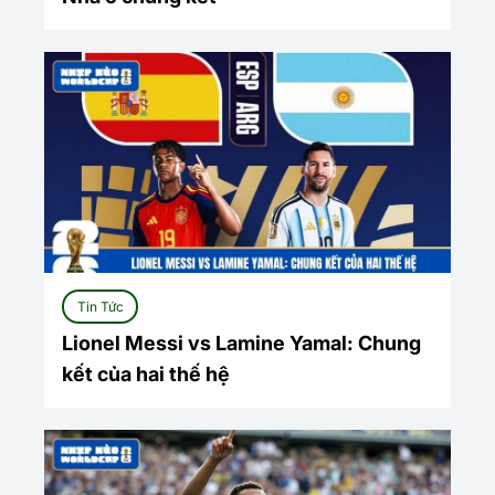
Tin Tức
Lionel Messi vs Lamine Yamal: Chung
kết của hai thế hệ