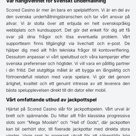
Vår hängivenhet för svenskt underhållning
Scored Casino är mer än bara en spelplattform. Vi är en del av
den svenska underhållningsbranschen och tar vårt ansvar på
allvar. Vi är stolta över att erbjuda en helt svenskspråkig
webbplats och kundsupport. Det gör det enkelt för dig att få
svar på dina frågor och lösa eventuella problem. Vårt
supportteam finns tillgängligt via livechatt och e-post. De
hjälper dig med allt från tekniska frågor till kontoverifiering.
Dessutom anpassar vi vårt spelutbud och våra kampanjer efter
svenska preferenser och högtider. Vi vill vara en pålitlig partner
i din fritid. Det slutgiltiga målet är att bygga en långsiktig och
förtroendefull relation med varje spelare. Vi gör det genom
ärlighet, kvalitet och ett genuint intresse av att leverera den
bästa spelupplevelsen direkt till din dator eller mobil.
Vårt omfattande utbud av jackpottspel
Hjärtat på Scored Casino slår för jackpottspelen. Vårt urval är
brett och spännande. Du hittar allt från klassiska progressiva
slots som “Mega Moolah” och “Hall of Gods”, där jackpotten
kan bli oerhört stor, till fixerade jackpottar med direkta stora
vinster. Varje spel är noggrant utvalt för att säkerställa hög