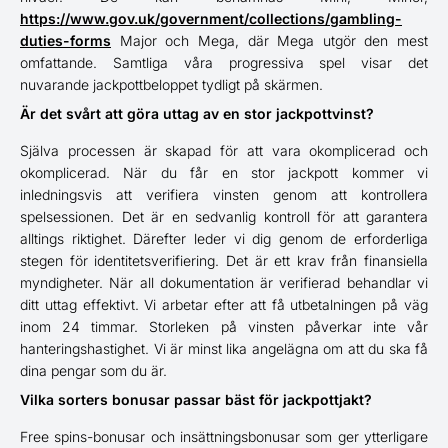
https://www.gov.uk/government/collections/gambling-
duties-forms
Major och Mega, där Mega utgör den mest
omfattande. Samtliga våra progressiva spel visar det
nuvarande jackpottbeloppet tydligt på skärmen.
Är det svårt att göra uttag av en stor jackpottvinst?
Själva processen är skapad för att vara okomplicerad och
okomplicerad. När du får en stor jackpott kommer vi
inledningsvis att verifiera vinsten genom att kontrollera
spelsessionen. Det är en sedvanlig kontroll för att garantera
alltings riktighet. Därefter leder vi dig genom de erforderliga
stegen för identitetsverifiering. Det är ett krav från finansiella
myndigheter. När all dokumentation är verifierad behandlar vi
ditt uttag effektivt. Vi arbetar efter att få utbetalningen på väg
inom 24 timmar. Storleken på vinsten påverkar inte vår
hanteringshastighet. Vi är minst lika angelägna om att du ska få
dina pengar som du är.
Vilka sorters bonusar passar bäst för jackpottjakt?
Free spins-bonusar och insättningsbonusar som ger ytterligare