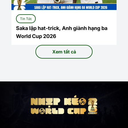
Tin Tức
Saka lập hat-trick, Anh giành hạng ba
World Cup 2026
Xem tất cả