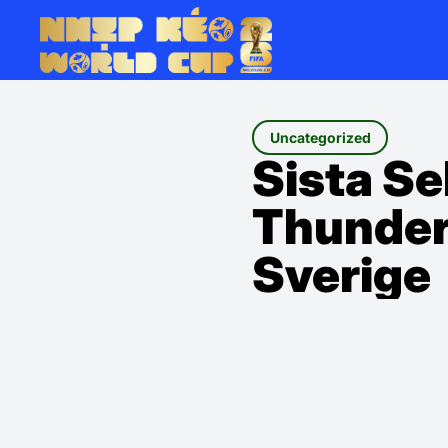
Uncategorized
Sista Se
Thunder
Sverige