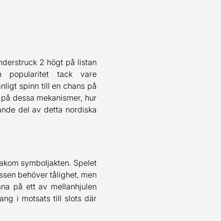
nderstruck 2 högt på listan
 popularitet tack vare
nligt spinn till en chans på
re på dessa mekanismer, hur
ande del av detta nordiska
 bakom symboljakten. Spelet
essen behöver tålighet, men
na på ett av mellanhjulen
ng i motsats till slots där