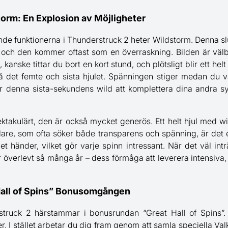
torm: En Explosion av Möjligheter
nde funktionerna i Thunderstruck 2 heter Wildstorm. Denna s
, och den kommer oftast som en överraskning. Bilden är välbe
 kanske tittar du bort en kort stund, och plötsligt blir ett helt
å det femte och sista hjulet. Spänningen stiger medan du vä
r denna sista-sekundens wild att komplettera dina andra s
ktakulärt, den är också mycket generös. Ett helt hjul med w
lare, som ofta söker både transparens och spänning, är det 
et händer, vilket gör varje spinn intressant. När det väl in
 överlevt så många år – dess förmåga att leverera intensiva, 
Hall of Spins” Bonusomgången
truck 2 härstammar i bonusrundan “Great Hall of Spins”. 
. I stället arbetar du dig fram genom att samla speciella Va