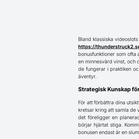
Bland klassiska videoslots
https://thunderstruck2.s
bonusfunktioner som ofta ak
en minnesvärd vinst, och d
de fungerar i praktiken o
äventyr.
Strategisk Kunskap f
För att förbättra dina uts
kretsar kring att samla de
det föreligger en planer
börjar hjärtat stiga. Komm
bonusen endast är en slum