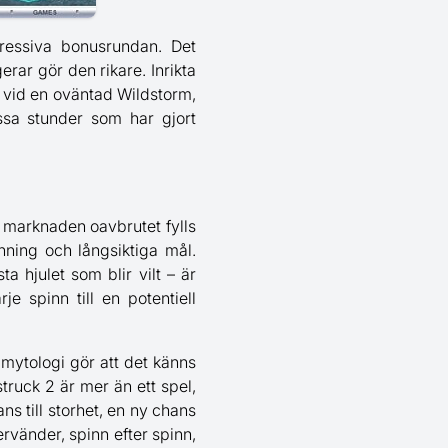
ressiva bonusrundan. Det
rar gör den rikare. Inrikta
n vid en oväntad Wildstorm,
essa stunder som har gjort
tt marknaden oavbrutet fylls
nning och långsiktiga mål.
a hjulet som blir vilt – är
e spinn till en potentiell
 mytologi gör att det känns
ruck 2 är mer än ett spel,
ns till storhet, en ny chans
ervänder, spinn efter spinn,