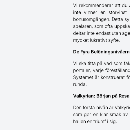
Vi rekommenderar att du a
inte vinner en storvins
bonusomgången. Detta synvi
spelaren, som ofta uppska
deltar inte endast utan ag
mycket lukrativt syfte.
De Fyra Belöningsnivåerna
Vi ska titta på vad som fak
portaler, varje föreställ
Systemet är konstruerat fö
runda.
Valkyrian: Början på Res
Den första nivån är Valkyri
som ger en klar smak av bo
hallen en triumf i sig.