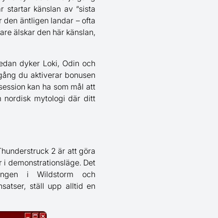
r startar känslan av “sista
 den äntligen landar – ofta
are älskar den här känslan,
sedan dyker Loki, Odin och
e gång du aktiverar bonusen
e session kan ha som mål att
nordisk mytologi där ditt
 Thunderstruck 2 är att göra
r i demonstrationsläge. Det
ngen i Wildstorm och
atser, ställ upp alltid en