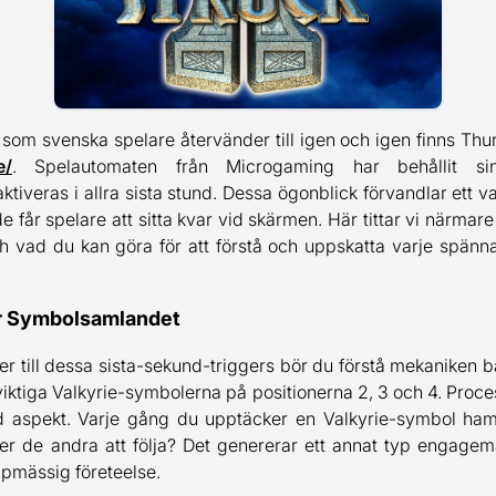
 som svenska spelare återvänder till igen och igen finns Thu
e/
. Spelautomaten från Microgaming har behållit sin
tiveras i allra sista stund. Dessa ögonblick förvandlar ett va
e får spelare att sitta kvar vid skärmen. Här tittar vi närma
ch vad du kan göra för att förstå och uppskatta varje spänn
ör Symbolsamlandet
ikter till dessa sista-sekund-triggers bör du förstå mekaniken
 viktiga Valkyrie-symbolerna på positionerna 2, 3 och 4. Proc
ad aspekt. Varje gång du upptäcker en Valkyrie-symbol ham
er de andra att följa? Det genererar ett annat typ engagema
pmässig företeelse.