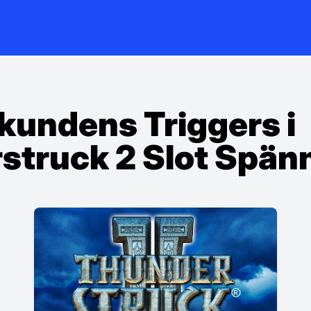
kundens Triggers i
struck 2 Slot Spän