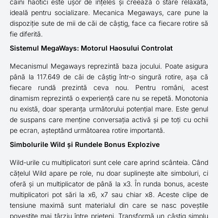
câini haotici este ușor de înțeles și creează o stare relaxată,
ideală pentru socializare. Mecanica Megaways, care pune la
dispoziție sute de mii de căi de câștig, face ca fiecare rotire să
fie diferită.
Sistemul MegaWays: Motorul Haosului Controlat
Mecanismul Megaways reprezintă baza jocului. Poate asigura
până la 117.649 de căi de câștig într-o singură rotire, așa că
fiecare rundă prezintă ceva nou. Pentru români, acest
dinamism reprezintă o experiență care nu se repetă. Monotonia
nu există, doar speranța următorului potențial mare. Este genul
de suspans care menține conversația activă și pe toți cu ochii
pe ecran, așteptând următoarea rotire importantă.
Simbolurile Wild și Rundele Bonus Explozive
Wild-urile cu multiplicatori sunt cele care aprind scânteia. Când
cățelul Wild apare pe role, nu doar suplinește alte simboluri, ci
oferă și un multiplicator de până la x3. În runda bonus, aceste
multiplicatori pot sări la x6, x7 sau chiar x8. Aceste clipe de
tensiune maximă sunt materialul din care se nasc poveștile
povestite mai târziu între prieteni. Transformă un câștig simplu