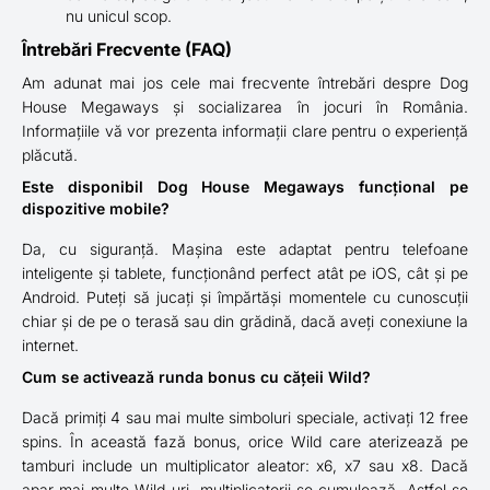
nu unicul scop.
Întrebări Frecvente (FAQ)
Am adunat mai jos cele mai frecvente întrebări despre Dog
House Megaways și socializarea în jocuri în România.
Informațiile vă vor prezenta informații clare pentru o experiență
plăcută.
Este disponibil Dog House Megaways funcțional pe
dispozitive mobile?
Da, cu siguranță. Mașina este adaptat pentru telefoane
inteligente și tablete, funcționând perfect atât pe iOS, cât și pe
Android. Puteți să jucați și împărtăși momentele cu cunoscuții
chiar și de pe o terasă sau din grădină, dacă aveți conexiune la
internet.
Cum se activează runda bonus cu cățeii Wild?
Dacă primiți 4 sau mai multe simboluri speciale, activați 12 free
spins. În această fază bonus, orice Wild care aterizează pe
tamburi include un multiplicator aleator: x6, x7 sau x8. Dacă
apar mai multe Wild-uri, multiplicatorii se cumulează. Astfel se