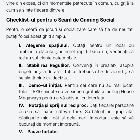
vine din exces, ci din momentele petrecute în comun, cu grijă la
cum se simte fiecare dintre ei.
Checklist-ul pentru o Seară de Gaming Social
Pentru o seară de jocuri și socializare care să fie de neuitat,
puteți folosi acest ghid simplu.
Alegerea spațiului:
Optați pentru un local cu
ambianță plăcută și internet rapid. Dacă nu, verificați că
toți au suficiente date mobile.
Stabilirea Regulilor:
Conveniți în prealabil asupra
bugetului și a duratei. Toți ar trebui să fie de acord și să
se simtă bine cu decizia.
Demo-ul inițial:
Pentru cei care nu au mai jucat,
folosiți 5-10 minute cu versiunea gratuită a lui Dog House
Megaways pentru a vă obișnui cu interfața.
Rotația și sprijinul reciproc:
Dați fiecărei persoane
ocazia să joace câteva ture. Sărbătoriți în grup atât
câștigurile mici, cât și cele mari. Important este să vă
bucurați de moment împreună.
Pauze forțate: