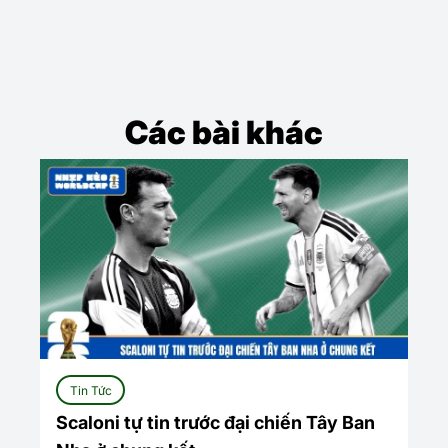
Các bài khác
Tin Tức
Scaloni tự tin trước đại chiến Tây Ban