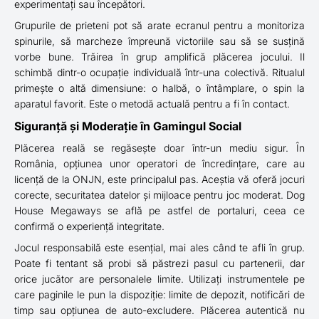
experimentați sau începători.
Grupurile de prieteni pot să arate ecranul pentru a monitoriza
spinurile, să marcheze împreună victoriile sau să se susțină
vorbe bune. Trăirea în grup amplifică plăcerea jocului. Il
schimbă dintr-o ocupație individuală într-una colectivă. Ritualul
primește o altă dimensiune: o halbă, o întâmplare, o spin la
aparatul favorit. Este o metodă actuală pentru a fi în contact.
Siguranță și Moderație în Gamingul Social
Plăcerea reală se regăsește doar într-un mediu sigur. În
România, opțiunea unor operatori de încredințare, care au
licență de la ONJN, este principalul pas. Aceștia vă oferă jocuri
corecte, securitatea datelor și mijloace pentru joc moderat. Dog
House Megaways se află pe astfel de portaluri, ceea ce
confirmă o experiență integritate.
Jocul responsabilă este esențial, mai ales când te afli în grup.
Poate fi tentant să probi să păstrezi pasul cu partenerii, dar
orice jucător are personalele limite. Utilizați instrumentele pe
care paginile le pun la dispoziție: limite de depozit, notificări de
timp sau opțiunea de auto-excludere. Plăcerea autentică nu