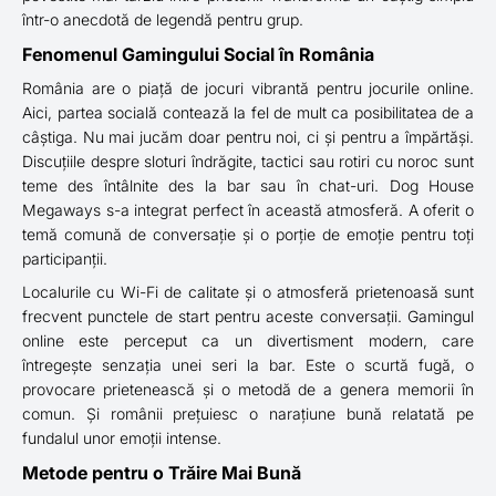
într-o anecdotă de legendă pentru grup.
Fenomenul Gamingului Social în România
România are o piață de jocuri vibrantă pentru jocurile online.
Aici, partea socială contează la fel de mult ca posibilitatea de a
câștiga. Nu mai jucăm doar pentru noi, ci și pentru a împărtăși.
Discuțiile despre sloturi îndrăgite, tactici sau rotiri cu noroc sunt
teme des întâlnite des la bar sau în chat-uri. Dog House
Megaways s-a integrat perfect în această atmosferă. A oferit o
temă comună de conversație și o porție de emoție pentru toți
participanții.
Localurile cu Wi-Fi de calitate și o atmosferă prietenoasă sunt
frecvent punctele de start pentru aceste conversații. Gamingul
online este perceput ca un divertisment modern, care
întregește senzația unei seri la bar. Este o scurtă fugă, o
provocare prietenească și o metodă de a genera memorii în
comun. Și românii prețuiesc o narațiune bună relatată pe
fundalul unor emoții intense.
Metode pentru o Trăire Mai Bună