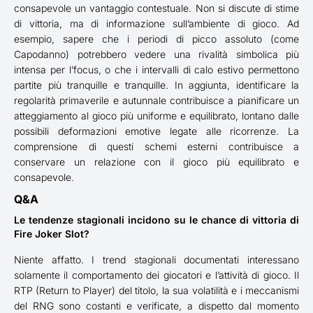
consapevole un vantaggio contestuale. Non si discute di stime
di vittoria, ma di informazione sull’ambiente di gioco. Ad
esempio, sapere che i periodi di picco assoluto (come
Capodanno) potrebbero vedere una rivalità simbolica più
intensa per l’focus, o che i intervalli di calo estivo permettono
partite più tranquille e tranquille. In aggiunta, identificare la
regolarità primaverile e autunnale contribuisce a pianificare un
atteggiamento al gioco più uniforme e equilibrato, lontano dalle
possibili deformazioni emotive legate alle ricorrenze. La
comprensione di questi schemi esterni contribuisce a
conservare un relazione con il gioco più equilibrato e
consapevole.
Q&A
Le tendenze stagionali incidono su le chance di vittoria di
Fire Joker Slot?
Niente affatto. I trend stagionali documentati interessano
solamente il comportamento dei giocatori e l’attività di gioco. Il
RTP (Return to Player) del titolo, la sua volatilità e i meccanismi
del RNG sono costanti e verificate, a dispetto dal momento