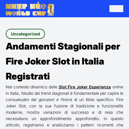
Uncategorized
Andamenti Stagionali per
Fire Joker Slot in Italia
Registrati
Nel contesto dinamico delle
Slot Fire Joker Esperienza
online
in Italia, l’studio dei trend stagionali è fondamentale per capire le
consuetudini dei giocatori e l’trend di un titolo specifico. Fire
Joker Slot, con la sua fusione di tradizione e funzionalità
moderne, mostra variazioni di successo e di resa che
necessitano un approfondimento approfondito. In questo
articolo, registriamo e analizziamo i pattern ricorrenti che