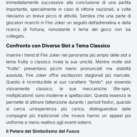
immediatamente successive alla conclusione di una partita
importante, specialmente in caso di vittorie nazionali, a volte
rileviamo un breve picco di attività. Sembra che una parte di
giocatori ricerchi in Fire Joker un seguito dell’adrenalina e della
ricerca di fortuna, nonostante il tema del gioco non sia
collegato.
Confronto con Diverse Slot a Tema Classico
Inserire i trend di Fire Joker nel panorama più ampio delle slot a
tema frutta o classico rivela la sua unicità. Mentre molte slot
“frutta” presentano picchi meno pronunciati ma stabilità
assoluta, Fire Joker offre oscillazioni stagionali più marcate.
Questo è riconducibile al suo carattere “ibrido”: pur essendo
visivamente classico, le sue meccaniche (Re-spin,
moltiplicatore) sono moderne e spettacolari. Questa essenza le
permette di attirare l’attenzione durante i periodi festivi, quando
si cerca un’esperienza più carica, distinguendosi dalle
compagne più tradizionali che invece hanno un appeal più
uniforme e meno reattivo agli eventi esterni.
Il Potere del Simbolismo del Fuoco