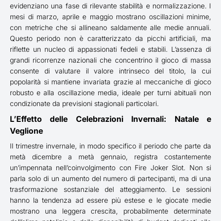
evidenziano una fase di rilevante stabilità e normalizzazione. I
mesi di marzo, aprile e maggio mostrano oscillazioni minime,
con metriche che si allineano saldamente alle medie annuali.
Questo periodo non è caratterizzato da picchi artificiali, ma
riflette un nucleo di appassionati fedeli e stabili. L’assenza di
grandi ricorrenze nazionali che concentrino il gioco di massa
consente di valutare il valore intrinseco del titolo, la cui
popolarità si mantiene invariata grazie al meccaniche di gioco
robusto e alla oscillazione media, ideale per turni abituali non
condizionate da previsioni stagionali particolari.
L’Effetto delle Celebrazioni Invernali: Natale e
Veglione
Il trimestre invernale, in modo specifico il periodo che parte da
metà dicembre a metà gennaio, registra costantemente
un’impennata nell’coinvolgimento con Fire Joker Slot. Non si
parla solo di un aumento del numero di partecipanti, ma di una
trasformazione sostanziale del atteggiamento. Le sessioni
hanno la tendenza ad essere più estese e le giocate medie
mostrano una leggera crescita, probabilmente determinate