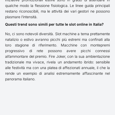
qualche modo la flessione fisiologica. Le linee guida principali
restano riconoscibili, ma le attività dei vari gestori ne possono
plasmare l’intensità.
Questi trend sono simili per tutte le slot online in Italia?
No, ci sono notevoli diversità. Slot machine a tema prettamente
natalizio o estivo avranno picchi più estremi ma confinati alla
loro stagione di riferimento. Macchine con montepremi
progressivo di rete possono avere picchi connessi
all’ammontare del premio. Fire Joker, con la sua ambientazione
tradizionale ma vivace, rivela un andamento ibrido: sensibile
alle festività ma con una platea di affezionati annuale, il che la
rende un esempio di analisi estremamente affascinante nel
panorama italiano.