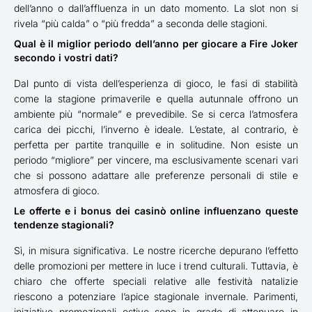
dell’anno o dall’affluenza in un dato momento. La slot non si
rivela “più calda” o “più fredda” a seconda delle stagioni.
Qual è il miglior periodo dell’anno per giocare a Fire Joker
secondo i vostri dati?
Dal punto di vista dell’esperienza di gioco, le fasi di stabilità
come la stagione primaverile e quella autunnale offrono un
ambiente più “normale” e prevedibile. Se si cerca l’atmosfera
carica dei picchi, l’inverno è ideale. L’estate, al contrario, è
perfetta per partite tranquille e in solitudine. Non esiste un
periodo “migliore” per vincere, ma esclusivamente scenari vari
che si possono adattare alle preferenze personali di stile e
atmosfera di gioco.
Le offerte e i bonus dei casinò online influenzano queste
tendenze stagionali?
Sì, in misura significativa. Le nostre ricerche depurano l’effetto
delle promozioni per mettere in luce i trend culturali. Tuttavia, è
chiaro che offerte speciali relative alle festività natalizie
riescono a potenziare l’apice stagionale invernale. Parimenti,
iniziative promozionali estive sono in grado di attenuare in