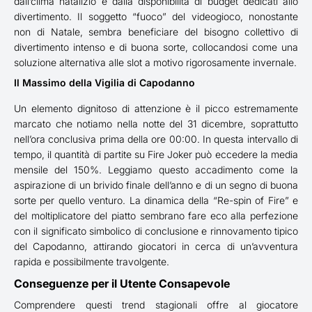
dall’clima natalizio e dalla disponibilità di budget dedicati allo
divertimento. Il soggetto “fuoco” del videogioco, nonostante
non di Natale, sembra beneficiare del bisogno collettivo di
divertimento intenso e di buona sorte, collocandosi come una
soluzione alternativa alle slot a motivo rigorosamente invernale.
Il Massimo della Vigilia di Capodanno
Un elemento dignitoso di attenzione è il picco estremamente
marcato che notiamo nella notte del 31 dicembre, soprattutto
nell’ora conclusiva prima della ore 00:00. In questa intervallo di
tempo, il quantità di partite su Fire Joker può eccedere la media
mensile del 150%. Leggiamo questo accadimento come la
aspirazione di un brivido finale dell’anno e di un segno di buona
sorte per quello venturo. La dinamica della “Re-spin of Fire” e
del moltiplicatore del piatto sembrano fare eco alla perfezione
con il significato simbolico di conclusione e rinnovamento tipico
del Capodanno, attirando giocatori in cerca di un’avventura
rapida e possibilmente travolgente.
Conseguenze per il Utente Consapevole
Comprendere questi trend stagionali offre al giocatore