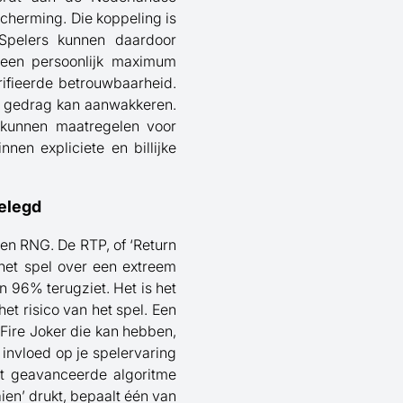
cherming. Die koppeling is
 Spelers kunnen daardoor
 een persoonlijk maximum
erifieerde betrouwbaarheid.
t gedrag kan aanwakkeren.
g kunnen maatregelen voor
nen expliciete en billijke
elegd
t en RNG. De RTP, of ‘Return
 het spel over een extreem
n 96% terugziet. Het is het
het risico van het spel. Een
ls Fire Joker die kan hebben,
 invloed op je spelervaring
it geavanceerde algoritme
ien’ drukt, bepaalt één van