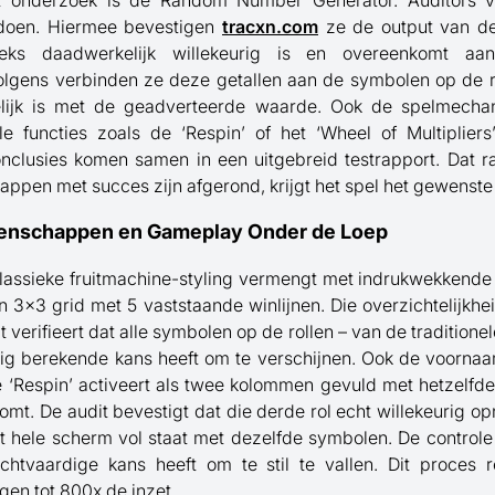
adoen. Hiermee bevestigen
tracxn.com
ze de output van de
eeks daadwerkelijk willekeurig is en overeenkomt aan 
lgens verbinden ze deze getallen aan de symbolen op de ro
lijk is met de geadverteerde waarde. Ook de spelmecha
 functies zoals de ‘Respin’ of het ‘Wheel of Multipliers
nclusies komen samen in een uitgebreid testrapport. Dat r
 stappen met succes zijn afgerond, krijgt het spel het gewenst
igenschappen en Gameplay Onder de Loep
t klassieke fruitmachine-styling vermengt met indrukwekken
 3×3 grid met 5 vaststaande winlijnen. Die overzichtelijkhe
verifieert dat alle symbolen op de rollen – van de traditione
rig berekende kans heeft om te verschijnen. Ook de voorna
 ‘Respin’ activeert als twee kolommen gevuld met hetzelfd
komt. De audit bevestigt dat die derde rol echt willekeurig op
het hele scherm vol staat met dezelfde symbolen. De controle
echtvaardige kans heeft om te stil te vallen. Dit proces r
jgen tot 800x de inzet.