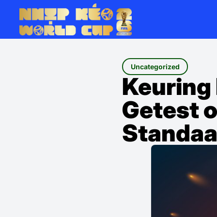
Uncategorized
Keuring 
Getest 
Standaa