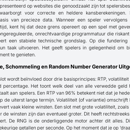
presenteerd op websites die genoodzaakt zijn tot spelersbes
waarborgt voor correcte en heldere kansberekeningen.
asis van precieze data. Wanneer een speler vervolgens
f tijd, kent hij dat deze grens opereert op een spel met gev
 ongereguleerde, onrechtvaardige programmatuur die riskan
eëert een stabiele technische grondslag. Op die funderin
un taak uitvoeren. Het geeft spelers in gelegenheid om bin
ment te genieten.
ge, Schommeling en Random Number Generator Uitg
slot wordt beïnvloed door drie basisprincipes: RTP, volatilitei
nd percentage. Het toont welk deel van alle verwedde geld
taalt aan spelers. Een RTP van 96% betekent niet dat je hede
 uiterst lange termijn. Volatiliteit (of variantie) omschrijft 
 levert vaak kleine winsten. Een slot met grote volatiliteit, zoa
r de winsten zijn dan eventueel groter. Dit heeft rechtstreeks
ert. De RNG is de onderliggende motor achter dit alles. D
keurige getallen per seconde. Op het moment dat je op ‘draa