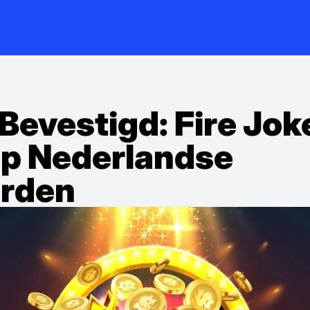
Bevestigd: Fire Jok
op Nederlandse
rden