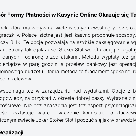
ór Formy Płatności w Kasynie Online Okazuje się 
rok, która ma wpływ na wiele istotnych kwestii gry. Idzie o 
raczki w Polsce istotne jest, jeśli kasyno proponuje sposoby,
 czy BLIK. Te opcje pozwalają na szybkie zaksięgowanie wp
. Strony takie jak Joker Stoker Slot współpracują z legal
 danych i ochronę przed atakami. Metoda wypłaty też gra
 pieniądze w parę godzin, a przelew bankowy jest operacj
 domowego budżetu. Dobra metoda to fundament spokojnej ro
tyce przelewów.
 wspomaga też w zarządzaniu nad wydatkami. Opcje z 
dpowiedź, na przykład w okresie dobrej passy. Wybrane z 
jalnościowe. Nie bez znaczenia jest też aspekt psychologic
ności kształtuje wiarę i wrażenie komfortu. To klucz
cznym świecie Joker Stoker Slot i poczuć się jak w prawdzi
Realizacji