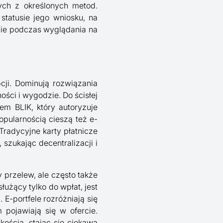
ych z określonych metod.
statusie jego wniosku, na
cie podczas wyglądania na
cji. Dominują rozwiązania
ści i wygodzie. Do ścisłej
em BLIK, który autoryzuje
popularnością cieszą też e-
 Tradycyjne karty płatnicze
szukając decentralizacji i
 przelew, ale często także
łużący tylko do wpłat, jest
E-portfele rozróżniają się
 pojawiają się w ofercie.
kością, stając się ciekawą