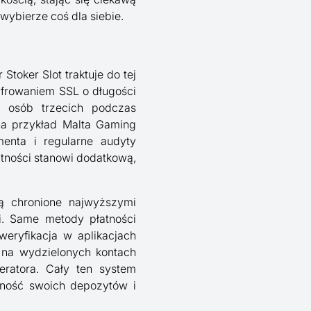
wybierze coś dla siebie.
toker Slot traktuje do tej
yfrowaniem SSL o długości
 osób trzecich podczas
 na przykład Malta Gaming
menta i regularne audyty
tności stanowi dodatkową,
ą chronione najwyższymi
i. Same metody płatności
eryfikacja w aplikacjach
na wydzielonych kontach
ratora. Cały ten system
alność swoich depozytów i