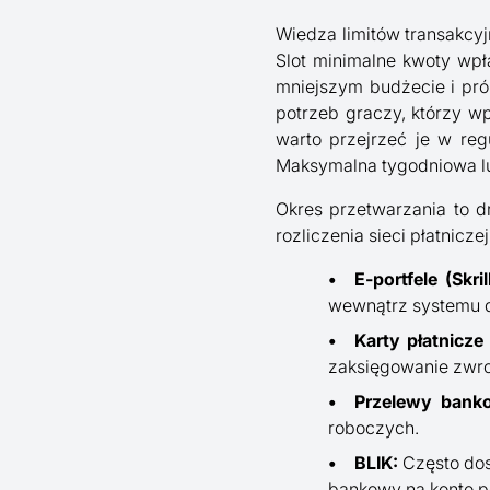
Wiedza limitów transakcyj
Slot minimalne kwoty wpła
mniejszym budżecie i pr
potrzeb graczy, którzy wp
warto przejrzeć je w reg
Maksymalna tygodniowa lub
Okres przetwarzania to d
rozliczenia sieci płatnicz
E-portfele (Skril
wewnątrz systemu 
Karty płatnicze
zaksięgowanie zwro
Przelewy bank
roboczych.
BLIK:
Często dos
bankowy na konto p