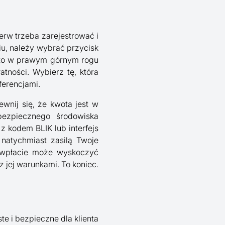
erw trzeba zarejestrować i
iu, należy wybrać przycisk
ęsto w prawym górnym rogu
tności. Wybierz tę, która
ferencjami.
wnij się, że kwota jest w
bezpiecznego środowiska
z kodem BLIK lub interfejs
 natychmiast zasilą Twoje
j wpłacie może wyskoczyć
 jej warunkami. To koniec.
te i bezpieczne dla klienta