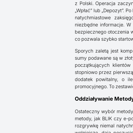
z Polski. Operacja zaczy
„Wpłać” lub „Depozyt”. Po 
natychmiastowe zaksięg
niezbędne informacje. W
bezpiecznego otoczenia w
co pozwala szybko starto
Sporych zaletą jest komp
sumy podawane są w złoty
początkujących klientów
stopniowo przez pierwsz
dodatek powitalny, o il
promocyjnego. To zestawie
Oddziaływanie Metody 
Ostateczny wybór metody 
metody, jak BLIK czy e-p
rozgrywkę niemal natychm
wolniejsze, dają poczuci