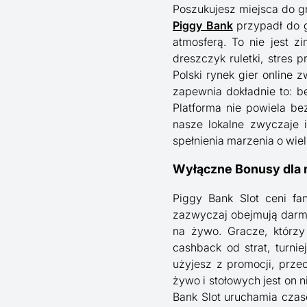
Poszukujesz miejsca do gr
Piggy Bank
przypadł do g
atmosferą. To nie jest z
dreszczyk ruletki, stres 
Polski rynek gier online 
zapewnia dokładnie to: b
Platforma nie powiela be
nasze lokalne zwyczaje 
spełnienia marzenia o wiel
Wyłączne Bonusy dla 
Piggy Bank Slot ceni fa
zazwyczaj obejmują darmo
na żywo. Gracze, którzy
cashback od strat, turni
użyjesz z promocji, prze
żywo i stołowych jest on n
Bank Slot uruchamia czas