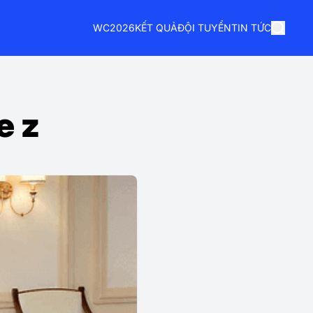
WC2026
KẾT QUẢ
ĐỘI TUYỂN
TIN TỨC
e z