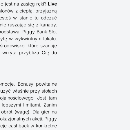
e jest na zasięg ręki?
Live
lonów z ciepłą, przyjazną
Jesteś w stanie tu odczuć
nie ruszając się z kanapy.
 podstawa. Piggy Bank Slot
zytę w wykwintnym lokalu.
środowisko, które szanuje
 wizyta przybliża Cię do
omocje. Bonusy powitalne
użyć właśnie przy stołach
ojalnościowego. Jest tam
 lepszymi limitami. Zanim
obrót (wagę). Dla gier na
 okazjonalnych akcji. Piggy
ycje cashback w konkretne