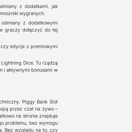
odmiany z dodatkami, jak
 mnożniki wygranych.
z odmiany z dodatkowymi
ie graczy dołączyć do tej
 czy edycje z premiowymi
Lightning Dice. Tu rządzą
em i aktywnymi bonusami w
chniczny. Piggy Bank Slot
kipą przez czat na żywo –
tkowo na stronie znajduje
jego problemu, bez wymogu
ką. Bez względu na to, czy