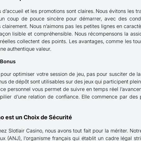
es d’accueil et les promotions sont claires. Nous évitons les
un coup de pouce sincère pour démarrer, avec des condi
 clairement. Nous n’aimons pas les petites lignes en caract
açon lisible et compréhensible. Nous récompensons la assid
elles collectent des points. Les avantages, comme les tour
une authentique valeur.
s Bonus
pour optimiser votre session de jeu, pas pour susciter de la
onus de dépôt sont utilisables sur des jeux qui participent pl
ace personnel vous permet de suivre en temps réel l’avance
 pilier d’une relation de confiance. Elle commence par des 
no est un Choix de Sécurité
z Slotlair Casino, nous avons tout fait pour la mériter. Notre
ux (ANJ), l’organisme français qui établit un cadre légal str