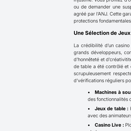
ou de demander une suspen
agréé par l’ANJ. Cette gara
protections fondamentales
Une Sélection de Jeux
La crédibilité d’un casin
grands développeurs, com
d’honnêteté et d’créativit
de table a été contrôlé et 
scrupuleusement respecté
d’vérifications réguliers p
Machines à sou
des fonctionnalités o
Jeux de table :
P
avec des animateur
Casino Live :
Plo