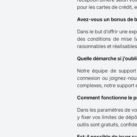
pour les cartes de crédit, 
Avez-vous un bonus de b
Dans le but d’offrir une e
des conditions de mise (w
raisonnables et réalisable
Quelle démarche si j’oub
Notre équipe de support 
connexion ou joignez-nous
complexes, notre support e
Comment fonctionne le pr
Dans les paramètres de vot
y fixer vos limites de dép
outils sont gratuits, conf
Est-il possible de jouer s