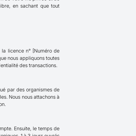
libre, en sachant que tout
s la licence n° [Numéro de
 que nous appliquons toutes
entialité des transactions.
gué par des organismes de
bles. Nous nous attachons à
on.
mpte. Ensuite, le temps de
oniques, 1 à 3 jours ouvrés