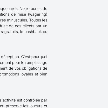
 traquenards. Notre bonus de
tions de mise (wagering)
ères minuscules. Toutes les
uité de nos clients par un
s gratuits, le cashback ou
 déception. C’est pourquoi
einement pour le remplissage
ment de vos obligations de
promotions loyales et bien
 activité est contrôlée par
ict, préserve les joueurs et