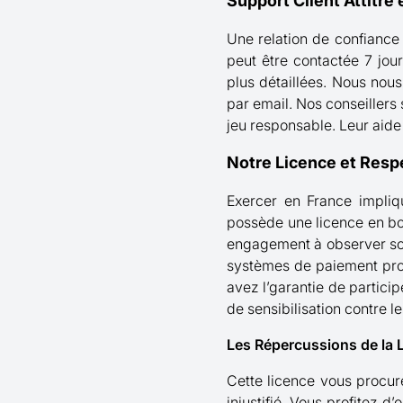
Support Client Attitré 
Une relation de confiance
peut être contactée 7 jou
plus détaillées. Nous nou
par email. Nos conseillers
jeu responsable. Leur aide 
Notre Licence et Resp
Exercer en France impliqu
possède une licence en bon
engagement à observer scru
systèmes de paiement prot
avez l’garantie de partici
de sensibilisation contre l
Les Répercussions de la 
Cette licence vous procur
injustifié. Vous profitez d