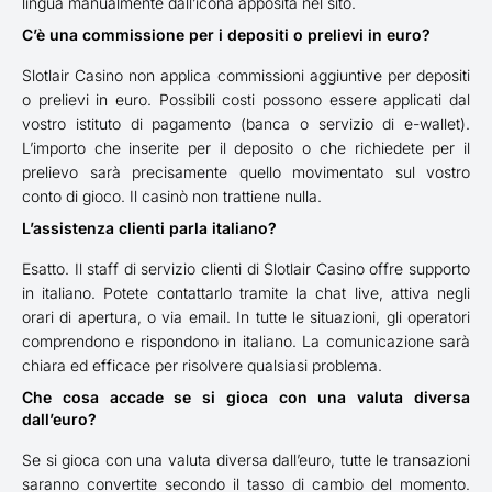
lingua manualmente dall’icona apposita nel sito.
C’è una commissione per i depositi o prelievi in euro?
Slotlair Casino non applica commissioni aggiuntive per depositi
o prelievi in euro. Possibili costi possono essere applicati dal
vostro istituto di pagamento (banca o servizio di e-wallet).
L’importo che inserite per il deposito o che richiedete per il
prelievo sarà precisamente quello movimentato sul vostro
conto di gioco. Il casinò non trattiene nulla.
L’assistenza clienti parla italiano?
Esatto. Il staff di servizio clienti di Slotlair Casino offre supporto
in italiano. Potete contattarlo tramite la chat live, attiva negli
orari di apertura, o via email. In tutte le situazioni, gli operatori
comprendono e rispondono in italiano. La comunicazione sarà
chiara ed efficace per risolvere qualsiasi problema.
Che cosa accade se si gioca con una valuta diversa
dall’euro?
Se si gioca con una valuta diversa dall’euro, tutte le transazioni
saranno convertite secondo il tasso di cambio del momento.