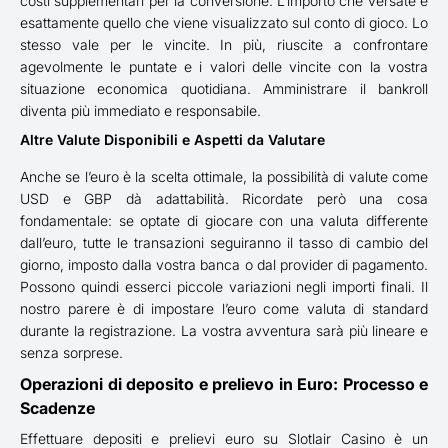
costi supplementari per la conversione. L’importo che versate è
esattamente quello che viene visualizzato sul conto di gioco. Lo
stesso vale per le vincite. In più, riuscite a confrontare
agevolmente le puntate e i valori delle vincite con la vostra
situazione economica quotidiana. Amministrare il bankroll
diventa più immediato e responsabile.
Altre Valute Disponibili e Aspetti da Valutare
Anche se l’euro è la scelta ottimale, la possibilità di valute come
USD e GBP dà adattabilità. Ricordate però una cosa
fondamentale: se optate di giocare con una valuta differente
dall’euro, tutte le transazioni seguiranno il tasso di cambio del
giorno, imposto dalla vostra banca o dal provider di pagamento.
Possono quindi esserci piccole variazioni negli importi finali. Il
nostro parere è di impostare l’euro come valuta di standard
durante la registrazione. La vostra avventura sarà più lineare e
senza sorprese.
Operazioni di deposito e prelievo in Euro: Processo e
Scadenze
Effettuare depositi e prelievi euro su Slotlair Casino è un