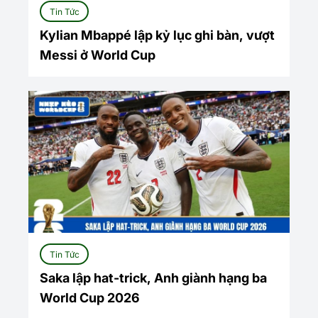
Tin Tức
Kylian Mbappé lập kỷ lục ghi bàn, vượt
Messi ở World Cup
Tin Tức
Saka lập hat-trick, Anh giành hạng ba
World Cup 2026