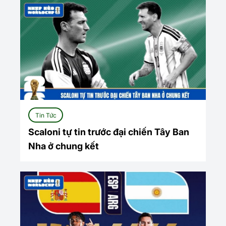
Tin Tức
Scaloni tự tin trước đại chiến Tây Ban
Nha ở chung kết