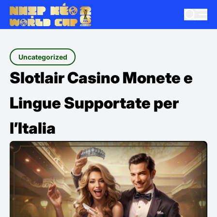
Uncategorized
Slotlair Casino Monete e
Lingue Supportate per
l’Italia