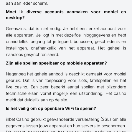
aan aan ieder scherm.
Moet ik diverse accounts aanmaken voor mobiel en
desktop?
Geenszins, dat is niet nodig. Je hebt een enkel account voor
alle apparaten. Je logt in met dezelfde inloggegevens en hebt
onmiddellijk toegang tot je tegoed, bonussen, geschiedenis en
instellingen, onafhankelijk van het apparaat. Het geheel is
naadloos gesynchroniseerd.
Zijn alle spellen speelbaar op mobiele apparaten?
Nagenoeg het gehele aanbod is geschikt gemaakt voor mobiel
gebruik. Dat is van toepassing voor slots, tafelspellen en het
live casino. Een zeer beperkt aantal spellen met bijzondere
technische eisen vormt mogelijk een uitzondering. Het casino
meldt dat duidelijk aan op de site.
Is het veilig om op openbare WiFi te spelen?
inbet Casino gebruikt geavanceerde versleuteling (SSL) om alle
gegevens tussen jouw apparaat en hun servers te beschermen.