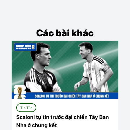
Các bài khác
Tin Tức
Scaloni tự tin trước đại chiến Tây Ban
Nha ở chung kết