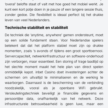
‘overal’ belofte staat of valt met hoe goed het mobiel werkt. Je
kunt een kort potje doen in je pauze of een langere sessie thuis,
zonder gedoe. Die flexibiliteit is ideaal perfect bij het drukke
leven van veel Nederlanders.
Technische stabiliteit en stabiliteit
De techniek die ‘anytime, anywhere’ gamen ondersteunt, moet
op een solide fundament staan. Voor Nederlandse spelers
betekent dat dat het platform stabiel moet zijn op drukke
momenten, zoals ‘s avonds of tijdens een groot sporttoernooi.
Servercapaciteit, netwerkinfrastructuur en software-onderhoud
zijn verborgen, maar essentieel. Een storing of trage laadtijd op
het slechte moment maakt het hele plan van direct spelen
onmiddellijk kapot. inbet Casino doet investeringen achter de
schermen om uitvaltijd te minimaliseren en de werking te
waarborgen. Daarnaast is de bescherming van de verbinding
noodzakelijk, vooral als je openbare WiFi gebruikt.
Versleutelingstechniek beveiligt je financiële gegevens en
persoonlijke data, onafhankelijk van het netwerk. Deze
infrastructurele betrouwbaarheid is geen luxe, maar een