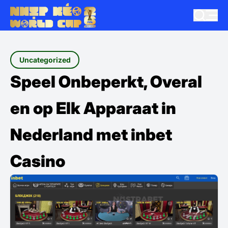
Uncategorized
Speel Onbeperkt, Overal
en op Elk Apparaat in
Nederland met inbet
Casino