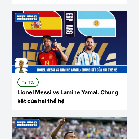
Tin Tức
Lionel Messi vs Lamine Yamal: Chung
kết của hai thế hệ