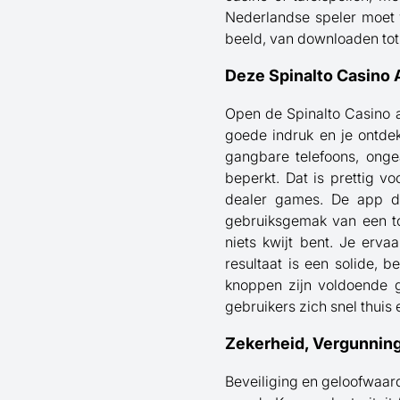
Nederlandse speler moet w
beeld, van downloaden tot
Deze Spinalto Casino 
Open de Spinalto Casino a
goede indruk en je ontde
gangbare telefoons, ongea
beperkt. Dat is prettig v
dealer games. De app do
gebruiksgemak van een to
niets kwijt bent. Je erv
resultaat is een solide, 
knoppen zijn voldoende g
gebruikers zich snel thuis
Zekerheid, Vergunnin
Beveiliging en geloofwaard