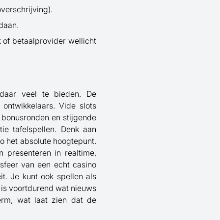
verschrijving).
edaan.
 of betaalprovider wellicht
 daar veel te bieden. De
 ontwikkelaars. Vide slots
e bonusronden en stijgende
ie tafelspellen. Denk aan
ino het absolute hoogtepunt.
n presenteren in realtime,
 sfeer van een echt casino
it. Je kunt ook spellen als
er is voortdurend wat nieuws
erm, wat laat zien dat de