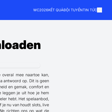
WC2026
KẾT QUẢ
ĐỘI TUYỂN
TIN TỨC
nloaden
e overal mee naartoe kan,
a antwoord op. Dit is geen
heid en gemak, comfort en
 leggen je uit hoe je hem
peler hebt. Het spelaanbod,
je nu van houdt slots, live
. We richten ons op wat de