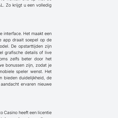
. Zo krijgt u een volledig
e interface. Het maakt een
e app draait soepel op de
del. De opstarttijden zijn
 grafische details of live
oms zelfs beter door het
e bonussen zijn, zodat je
mobiele speler wenst. Het
n bieden duidelijkheid, de
e aandacht ervaren nieuwe
o Casino heeft een licentie