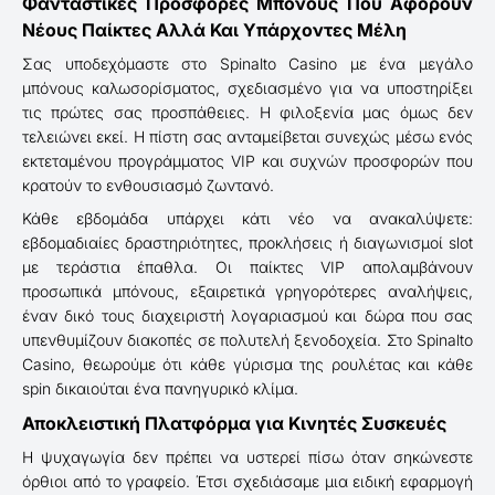
Φανταστικές Προσφορές Μπόνους Που Αφορούν
Νέους Παίκτες Αλλά Και Υπάρχοντες Μέλη
Σας υποδεχόμαστε στο Spinalto Casino με ένα μεγάλο
μπόνους καλωσορίσματος, σχεδιασμένο για να υποστηρίξει
τις πρώτες σας προσπάθειες. Η φιλοξενία μας όμως δεν
τελειώνει εκεί. Η πίστη σας ανταμείβεται συνεχώς μέσω ενός
εκτεταμένου προγράμματος VIP και συχνών προσφορών που
κρατούν το ενθουσιασμό ζωντανό.
Κάθε εβδομάδα υπάρχει κάτι νέο να ανακαλύψετε:
εβδομαδιαίες δραστηριότητες, προκλήσεις ή διαγωνισμοί slot
με τεράστια έπαθλα. Οι παίκτες VIP απολαμβάνουν
προσωπικά μπόνους, εξαιρετικά γρηγορότερες αναλήψεις,
έναν δικό τους διαχειριστή λογαριασμού και δώρα που σας
υπενθυμίζουν διακοπές σε πολυτελή ξενοδοχεία. Στο Spinalto
Casino, θεωρούμε ότι κάθε γύρισμα της ρουλέτας και κάθε
spin δικαιούται ένα πανηγυρικό κλίμα.
Αποκλειστική Πλατφόρμα για Κινητές Συσκευές
Η ψυχαγωγία δεν πρέπει να υστερεί πίσω όταν σηκώνεστε
όρθιοι από το γραφείο. Έτσι σχεδιάσαμε μια ειδική εφαρμογή