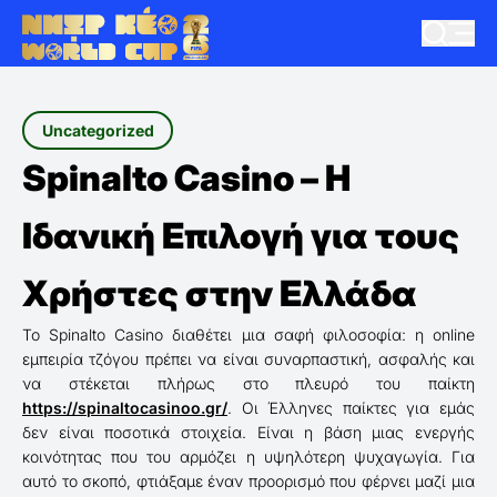
Uncategorized
Spinalto Casino – Η
Ιδανική Επιλογή για τους
Χρήστες στην Ελλάδα
Το Spinalto Casino διαθέτει μια σαφή φιλοσοφία: η online
εμπειρία τζόγου πρέπει να είναι συναρπαστική, ασφαλής και
να στέκεται πλήρως στο πλευρό του παίκτη
https://spinaltocasinoo.gr/
. Οι Έλληνες παίκτες για εμάς
δεν είναι ποσοτικά στοιχεία. Είναι η βάση μιας ενεργής
κοινότητας που του αρμόζει η υψηλότερη ψυχαγωγία. Για
αυτό το σκοπό, φτιάξαμε έναν προορισμό που φέρνει μαζί μια