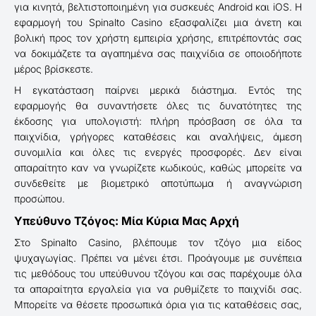
για κινητά, βελτιστοποιημένη για συσκευές Android και iOS. Η
εφαρμογή του Spinalto Casino εξασφαλίζει μια άνετη και
βολική προς τον χρήστη εμπειρία χρήσης, επιτρέποντάς σας
να δοκιμάζετε τα αγαπημένα σας παιχνίδια σε οποιοδήποτε
μέρος βρίσκεστε.
Η εγκατάσταση παίρνει μερικά διάστημα. Εντός της
εφαρμογής θα συναντήσετε όλες τις δυνατότητες της
έκδοσης για υπολογιστή: πλήρη πρόσβαση σε όλα τα
παιχνίδια, γρήγορες καταθέσεις και αναλήψεις, άμεση
συνομιλία και όλες τις ενεργές προσφορές. Δεν είναι
απαραίτητο καν να γνωρίζετε κωδικούς, καθώς μπορείτε να
συνδεθείτε με βιομετρικό αποτύπωμα ή αναγνώριση
προσώπου.
Υπεύθυνο Τζόγος: Μία Κύρια Μας Αρχή
Στο Spinalto Casino, βλέπουμε τον τζόγο μια είδος
ψυχαγωγίας. Πρέπει να μένει έτσι. Προάγουμε με συνέπεια
τις μεθόδους του υπεύθυνου τζόγου και σας παρέχουμε όλα
τα απαραίτητα εργαλεία για να ρυθμίζετε το παιχνίδι σας.
Μπορείτε να θέσετε προσωπικά όρια για τις καταθέσεις σας,