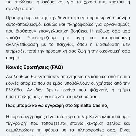
τις απώλειες ή ακόμα και για το χρόνο που κρατάει η
συνεδρία σας.
Προσφέρουμε επίσης την δυνατότητα για προσωρινό ή μόνιμο
αυτο-αποκλεισμό, καθώς και πληροφορίες για οργανισμούς
που διαθέτουν επαγγελματική βοήθεια. Η ευζωία σας μας
νοιάζει. Υποστηρίζουμε μια υγιή και ισορροπημένη
αλληλεπίδραση με το παιχνίδι, όπου η διασκέδαση δεν
επηρεάζει ποτέ την προσωπική σας ζωή ή την οικονομική σας
ηρεμία.
Κοινές Ερωτήσεις (FAQ)
Ακολούθως θα εντοπίσετε απαντήσεις σε κάποιες από τις πιο
κοινές απορίες που σε εμάς υποβάλλουν οι χρήστες από την
Ελλάδα. Αν δεν βρείτε εκείνο που ψάχνετε, η τμήμα
υποστήριξής μας είναι πάντα στο πλευρό σας.
Πώς μπορώ κάνω εγγραφή στο Spinalto Casino;
Η πορεία εγγραφής είναι ιδιαίτερα απλή. Κάντε κλικ το κουμπί
“Εγγραφή” που τοποθετείται επάνω κεντρική σελίδα και
συμπληρώστε τη φόρμα με τα πληροφορίες σας. Είναι