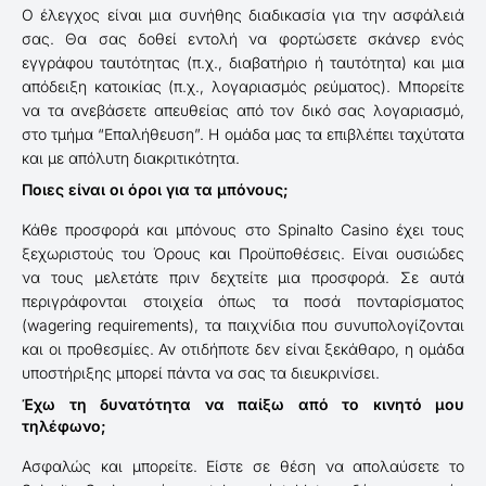
Ο έλεγχος είναι μια συνήθης διαδικασία για την ασφάλειά
σας. Θα σας δοθεί εντολή να φορτώσετε σκάνερ ενός
εγγράφου ταυτότητας (π.χ., διαβατήριο ή ταυτότητα) και μια
απόδειξη κατοικίας (π.χ., λογαριασμός ρεύματος). Μπορείτε
να τα ανεβάσετε απευθείας από τον δικό σας λογαριασμό,
στο τμήμα “Επαλήθευση”. Η ομάδα μας τα επιβλέπει ταχύτατα
και με απόλυτη διακριτικότητα.
Ποιες είναι οι όροι για τα μπόνους;
Κάθε προσφορά και μπόνους στο Spinalto Casino έχει τους
ξεχωριστούς του Όρους και Προϋποθέσεις. Είναι ουσιώδες
να τους μελετάτε πριν δεχτείτε μια προσφορά. Σε αυτά
περιγράφονται στοιχεία όπως τα ποσά πονταρίσματος
(wagering requirements), τα παιχνίδια που συνυπολογίζονται
και οι προθεσμίες. Αν οτιδήποτε δεν είναι ξεκάθαρο, η ομάδα
υποστήριξης μπορεί πάντα να σας τα διευκρινίσει.
Έχω τη δυνατότητα να παίξω από το κινητό μου
τηλέφωνο;
Ασφαλώς και μπορείτε. Είστε σε θέση να απολαύσετε το