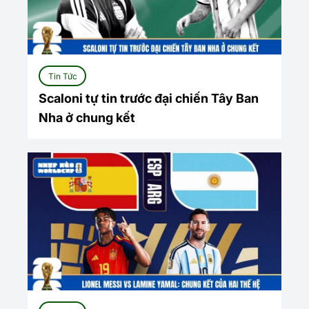
Tin Tức
Scaloni tự tin trước đại chiến Tây Ban
Nha ở chung kết