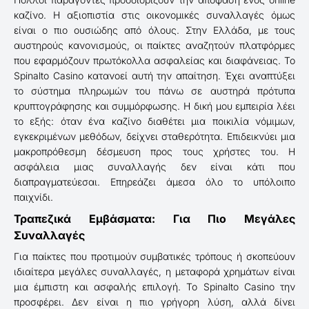
καζίνο. Η αξιοπιστία στις οικονομικές συναλλαγές όμως
είναι ο πιο ουσιώδης από όλους. Στην Ελλάδα, με τους
αυστηρούς κανονισμούς, οι παίκτες αναζητούν πλατφόρμες
που εφαρμόζουν πρωτόκολλα ασφαλείας και διαφάνειας. Το
Spinalto Casino κατανοεί αυτή την απαίτηση. Έχει αναπτύξει
το σύστημα πληρωμών του πάνω σε αυστηρά πρότυπα
κρυπτογράφησης και συμμόρφωσης. Η δική μου εμπειρία λέει
το εξής: όταν ένα καζίνο διαθέτει μια ποικιλία νόμιμων,
εγκεκριμένων μεθόδων, δείχνει σταθερότητα. Επιδεικνύει μια
μακροπρόθεσμη δέσμευση προς τους χρήστες του. Η
ασφάλεια μιας συναλλαγής δεν είναι κάτι που
διαπραγματεύεσαι. Επηρεάζει άμεσα όλο το υπόλοιπο
παιχνίδι.
Τραπεζικά Εμβάσματα: Για Πιο Μεγάλες
Συναλλαγές
Για παίκτες που προτιμούν συμβατικές τρόπους ή σκοπεύουν
ιδιαίτερα μεγάλες συναλλαγές, η μεταφορά χρημάτων είναι
μια έμπιστη και ασφαλής επιλογή. Το Spinalto Casino την
προσφέρει. Δεν είναι η πιο γρήγορη λύση, αλλά δίνει