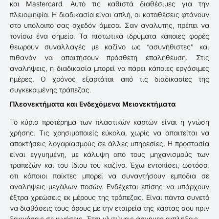
και Mastercard. Αυτό τις καθιστά διαθέσιμες για την
πλειοψηφία. Η διαδικασία είναι απλή, οι καταθέσεις φτάνουν
στο υπόλοιπό σας σχεδόν άμεσα. Σαν αναλυτής, πρέπει να
τονίσω ένα σημείο. Τα πιστωτικά ιδρύματα κάποιες φορές
θεωρούν συναλλαγές με καζίνο ως “ασυνήθιστες” και
πιθανόν να απαιτήσουν πρόσθετη επαλήθευση. Στις
αναλήψεις, η διαδικασία μπορεί να πάρει κάποιες εργάσιμες
ημέρες. Ο χρόνος εξαρτάται από τις διαδικασίες της
συγκεκριμένης τράπεζας.
Πλεονεκτήματα και Ενδεχόμενα Μειονεκτήματα
Το κύριο προτέρημα των πλαστικών καρτών είναι η γνώση
χρήσης. Τις χρησιμοποιείς εύκολα, χωρίς να απαιτείται να
αποκτήσεις λογαριασμούς σε άλλες υπηρεσίες. Η προστασία
είναι εγγυημένη, με κάλυψη από τους μηχανισμούς των
τραπεζών και του ίδιου του καζίνο. Έχω εντοπίσει, ωστόσο,
ότι κάποιοι παίκτες μπορεί να συναντήσουν εμπόδια σε
αναλήψεις μεγάλων ποσών. Ενδέχεται επίσης να υπάρχουν
έξτρα χρεώσεις εκ μέρους της τράπεζας. Είναι πάντα συνετό
να διαβάσεις τους όρους με την εταιρεία της κάρτας σου πριν
ξεκινήσεις σε κινήσεις. Έτσι γλιτώνεις άσχημες εκπλήξεις.