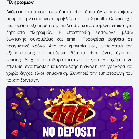
Πληρωμών
Ακόμα κι στα άριστα συστήματα, είναι δυνατόν να προκύψουν
απορίες ή λειτουργικά προβλήματα. Το Spinalto Casino έχει
μια ομάδα εξυπηρέτησης πελατών καταρτισμένη ειδικά για
ζητήματα πληρωμών. Η υποστήριξη λειτουργεί μέσω
ζωντανής συνομιλίας και email. Προσφέρει βοήθεια σε
πραγματικό χρόνο. Από την εμπειρία μου, η ποιότητα της
εξυπηρέτησης σε παρόμοια θέματα είναι ένας έγκυρος
δείκτης. Δείχνει τη σοβαρότητα ενός καζίνο. Η ευχέρεια να
επιλυθεί ένα πρόβλημα κατάθεσης ή ανάληψης γρήγορα και
χωρίς άγχος είναι σημαντική. Συντηρεί την εμπιστοσύνη του
παίκτη ζωντανή.