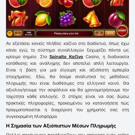
Αν εξετάσει κανείς πλήθος καζίνο στο διαδίκτυο, όπως έχω
κάνει εγώ, το σύστημα συναλλαγών ξεχωρίζει πάντα ως
κρίσιμο σημείο. Στο
Spinalto Καζίνο
Casino, η διαδικασία
κατάθεσης και ανάληψης δεν αποτελεί απλή λειτουργία.
Είναι η βάση για μια σίγουρη και αξιόπιστη εμπειρία
στοιχήματος. Εδώ, θα δούμε αναλυτικά τις μεθόδους
πληρωμής που είναι διαθέσιμες στο ελληνικό κοινό. Θα
αξιολογήσουμε την ασφάλεια και θα χρονομετρήσουμε την
ταχύτητα κάθε επιλογής. Ο στόχος είναι να σας δώσω
πρακτικές πληροφορίες, προκειμένου να κατανοήσετε πώς
πραγματοποιείται η διαχείριση του χρήματός σας στη
συγκεκριμένη πλατφόρμα.
Η Σημασία των Αξιόπιστων Μέσων Πληρωμής
Πολλοί παράγοντες προσδιορίζουν την απόφαση ενός online