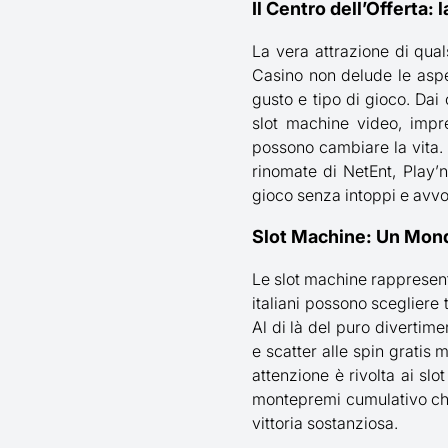
Il Centro dell’Offerta: 
La vera attrazione di qual
Casino non delude le aspet
gusto e tipo di gioco. Dai 
slot machine video, impr
possono cambiare la vita. 
rinomate di NetEnt, Play’
gioco senza intoppi e avvol
Slot Machine: Un Mond
Le slot machine rappresenta
italiani possono scegliere t
Al di là del puro divertim
e scatter alle spin gratis 
attenzione è rivolta ai sl
montepremi cumulativo che 
vittoria sostanziosa.