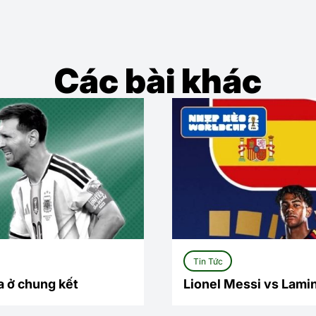
Các bài khác
Tin Tức
a ở chung kết
Lionel Messi vs Lamin