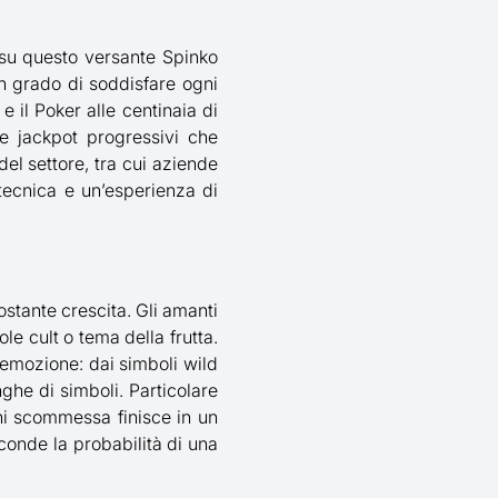
e su questo versante Spinko
in grado di soddisfare ogni
e il Poker alle centinaia di
e jackpot progressivi che
el settore, tra cui aziende
tecnica e un’esperienza di
ostante crescita. Gli amanti
ole cult o tema della frutta.
’emozione: dai simboli wild
nghe di simboli. Particolare
gni scommessa finisce in un
conde la probabilità di una