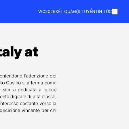
WC2026
KẾT QUẢ
ĐỘI TUYỂN
TIN TỨC
aly at
contendono l’attenzione dei
to
Casino si afferma come
e sicura dedicata al gioco
nto digitale di alta classe,
nteresse costante verso la
decisione vincente per chi