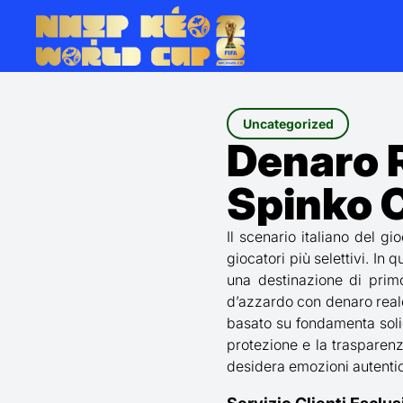
Uncategorized
Denaro R
Spinko 
Il scenario italiano del g
giocatori più selettivi. In
una destinazione di primo
d’azzardo con denaro reale.
basato su fondamenta soli
protezione e la trasparen
desidera emozioni autentic