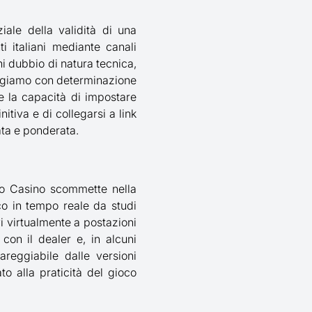
ale della validità di una
i italiani mediante canali
gni dubbio di natura tecnica,
aggiamo con determinazione
e la capacità di impostare
itiva e di collegarsi a link
ata e ponderata.
ko Casino scommette nella
oco in tempo reale da studi
i virtualmente a postazioni
 con il dealer e, in alcuni
areggiabile dalle versioni
to alla praticità del gioco