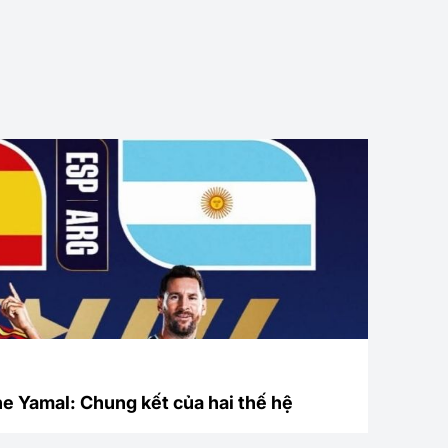
e Yamal: Chung kết của hai thế hệ