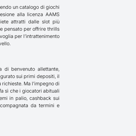
dendo un catalogo di giochi
adesione alla licenza AAMS
e attratti dalle slot più
 pensato per offrire thrills
voglia per l’intrattenimento
vello.
 di benvenuto allettante,
urato sui primi depositi, il
 richieste. Ma l’impegno di
 sì che i giocatori abituali
emi in palio, cashback sui
accompagnata da termini e