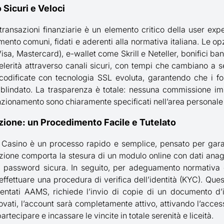
Sicuri e Veloci
transazioni finanziarie è un elemento critico della user exp
nto comuni, fidati e aderenti alla normativa italiana. Le op
Visa, Mastercard), e-wallet come Skrill e Neteller, bonifici ban
lerità attraverso canali sicuri, con tempi che cambiano a 
codificate con tecnologia SSL evoluta, garantendo che i fon
 blindato. La trasparenza è totale: nessuna commissione im
 funzionamento sono chiaramente specificati nell’area personale
zione: un Procedimento Facile e Tutelato
Casino è un processo rapido e semplice, pensato per garan
ione comporta la stesura di un modulo online con dati anagr
 password sicura. In seguito, per adeguamento normativa e
effettuare una procedura di verifica dell’identità (KYC). Qu
amentati AAMS, richiede l’invio di copie di un documento d’
ati, l’account sarà completamente attivo, attivando l’accesso
partecipare e incassare le vincite in totale serenità e liceità.