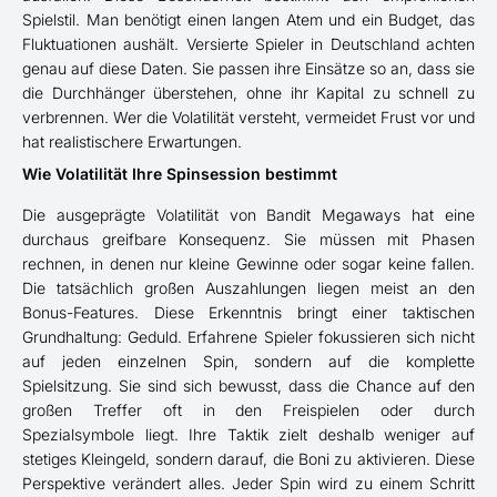
Spielstil. Man benötigt einen langen Atem und ein Budget, das
Fluktuationen aushält. Versierte Spieler in Deutschland achten
genau auf diese Daten. Sie passen ihre Einsätze so an, dass sie
die Durchhänger überstehen, ohne ihr Kapital zu schnell zu
verbrennen. Wer die Volatilität versteht, vermeidet Frust vor und
hat realistischere Erwartungen.
Wie Volatilität Ihre Spinsession bestimmt
Die ausgeprägte Volatilität von Bandit Megaways hat eine
durchaus greifbare Konsequenz. Sie müssen mit Phasen
rechnen, in denen nur kleine Gewinne oder sogar keine fallen.
Die tatsächlich großen Auszahlungen liegen meist an den
Bonus-Features. Diese Erkenntnis bringt einer taktischen
Grundhaltung: Geduld. Erfahrene Spieler fokussieren sich nicht
auf jeden einzelnen Spin, sondern auf die komplette
Spielsitzung. Sie sind sich bewusst, dass die Chance auf den
großen Treffer oft in den Freispielen oder durch
Spezialsymbole liegt. Ihre Taktik zielt deshalb weniger auf
stetiges Kleingeld, sondern darauf, die Boni zu aktivieren. Diese
Perspektive verändert alles. Jeder Spin wird zu einem Schritt