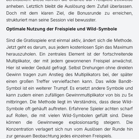
anheben. Letztlich bleibt die Auslösung dem Zufall überlassen.
Doch mit dem klaren Ziel, die Bonusrunde zu erreichen,
strukturiert man seine Session viel bewusster.
Optimale Nutzung der Freispiele und Wild-Symbole
Sind die Gratisspiele erst einmal aktiv, ändert sich die Methode.
Jetzt geht es darum, aus jedem kostenlosen Spin das Maximum
herauszuholen. Ein zentrales Element ist der fortschreitende
Multiplikator, der mit jedem gewonnenen Freispiel anwächst.
Hier ist wieder Geduld gefragt. Selbst Drehungen ohne direkten
Gewinn tragen zum Anstieg des Multiplikators bei, der später
einen großen Treffer vervielfachen kann. Das wilde Bandit-
Symbol ist ein weiterer Trumpf. Es ersetzt andere Symbole und
kann zudem einen zufälligen Gewinnmultiplikator von bis zu 5x
mitbringen. Die Methode liegt im Verständnis, dass diese Wild-
Symbole oft gehäuft auftreten. Erfahrene Spieler achten scharf
auf Rollen, die mit vielen Wild-Symbolen gefüllt sind. Diese
können die Gewinnwege explosionsartig steigern. Die
Konzentration verlagert sich nun vom Auslösen der Runde hin
zur genauen Beobachtung jedes einzelnen Freispiels.