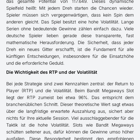
das gesamte Potential von 117.649. Dieses dynamische
Spielfeld heißt: Mit jedem Dreh starten die Chancen wieder.
Spieler müssen sich vergegenwärtigen, dass kein Spin dem
anderen gleicht. Das Spiel besitzt eine hohe Volatilität. Lange
Serien ohne bedeutende Gewinne zählen einfach dazu. Viele
deutsche Spieler lieben gerade diese transparente, fast
mathematische Herausforderung. Die Sicherheit, dass jeder
Dreh ein neues Gitter erschafft, ist die Fundament für alle
künftigen Entscheidungen, insbesondere für die Einsatzhöhe
und die erforderliche Geduld.
Die Wichtigkeit des RTP und der Volatilität
Bei jede Strategie sind zwei Kennzahlen zentral: der Return to
Player (RTP) und die Volatilität. Beim Bandit Megaways Slot
liegt der RTP zumeist bei etwa 96%. Das entspricht dem
branchenüblichen Schnitt. Dieser theoretische Wert sagt etwas
über die langfristige erwartete Auszahlung aus, sichert aber
nichts für Ihre aktuelle Session. Viel ausschlaggebender für die
Taktik ist die hohe Volatilität. Slots wie Bandit Megaways
schütten seltener aus, dafür können die Gewinne umso höher
ausfallen. Diese Besonderheit bestimmt den empfohlenen