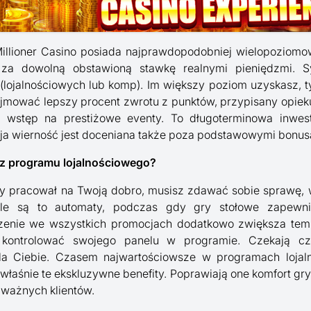
illioner Casino posiada najprawdopodobniej wielopoziomo
za dowolną obstawioną stawkę realnymi pieniędzmi. S
(lojalnościowych lub komp). Im większy poziom uzyskasz, ty
ejmować lepszy procent zwrotu z punktów, przypisany opieku
 wstęp na prestiżowe eventy. To długoterminowa inwes
ja wierność jest doceniana także poza podstawowymi bonus
 z programu lojalnościowego?
y pracował na Twoją dobro, musisz zdawać sobie sprawę,
kle są to automaty, podczas gdy gry stołowe zapewniaj
zenie we wszystkich promocjach dodatkowo zwiększa te
 kontrolować swojego panelu w programie. Czekają cz
la Ciebie. Czasem najwartościowsze w programach lojal
właśnie te ekskluzywne benefity. Poprawiają one komfort gry
 ważnych klientów.