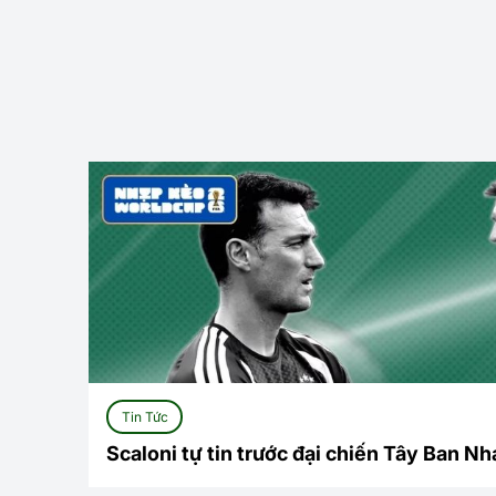
Tin Tức
Scaloni tự tin trước đại chiến Tây Ban Nh