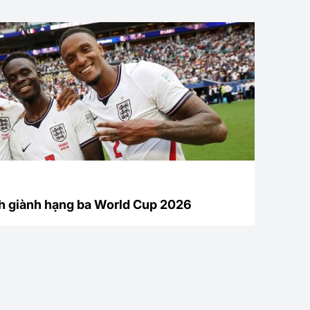
nh giành hạng ba World Cup 2026