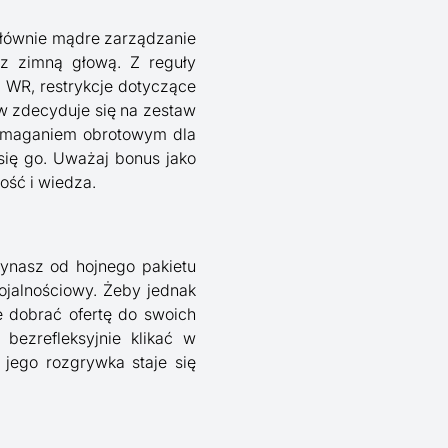
 głównie mądre zarządzanie
 z zimną głową. Z reguły
 WR, restrykcje dotyczące
w zdecyduje się na zestaw
wymaganiem obrotowym dla
się go. Uważaj bonus jako
ość i wiedza.
zynasz od hojnego pakietu
ojalnościowy. Żeby jednak
 dobrać ofertę do swoich
 bezrefleksyjnie klikać w
 jego rozgrywka staje się