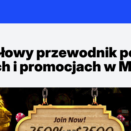
łowy przewodnik p
 i promocjach w Mi