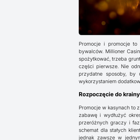
Promocje i promocje to 
bywalców. Millioner Casi
spożytkować, trzeba grun
części pierwsze. Nie odn
przydatne sposoby, by u
wykorzystaniem dodatkowyc
Rozpoczęcie do krainy
Promocje w kasynach to z
zabawę i wydłużyć okres 
przeróżnych graczy i fa
schemat dla stałych klie
jednak zawsze w jednym