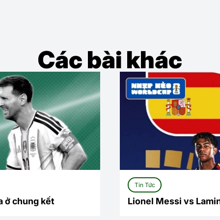
Các bài khác
Tin Tức
a ở chung kết
Lionel Messi vs Lamin