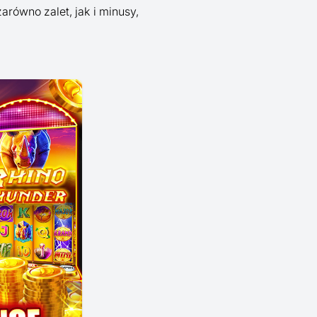
równo zalet, jak i minusy,