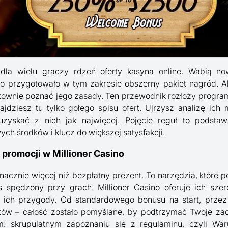
dla wielu graczy rdzeń oferty kasyna online. Wabią no
no przygotowało w tym zakresie obszerny pakiet nagród. A
townie poznać jego zasady. Ten przewodnik rozłoży progra
ajdziesz tu tylko gołego spisu ofert. Ujrzysz analizę ich
zyskać z nich jak najwięcej. Pojęcie reguł to podsta
h środków i klucz do większej satysfakcji.
 promocji w Millioner Casino
nacznie więcej niż bezpłatny prezent. To narzędzia, które 
spędzony przy grach. Millioner Casino oferuje ich szer
z ich przygody. Od standardowego bonusu na start, przez
ntów – całość zostało pomyślane, by podtrzymać Twoje zac
: skrupulatnym zapoznaniu się z regulaminu, czyli War