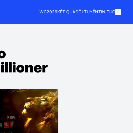
WC2026
KẾT QUẢ
ĐỘI TUYỂN
TIN TỨC
o
llioner