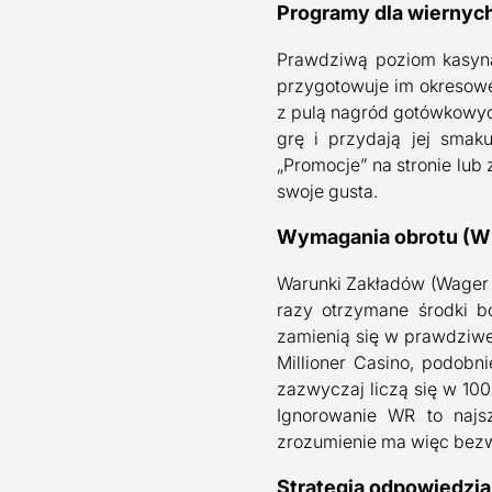
Programy dla wiernyc
Prawdziwą poziom kasyna
przygotowuje im okresowe
z pulą nagród gotówkowyc
grę i przydają jej smak
„Promocje” na stronie lub 
swoje gusta.
Wymagania obrotu (WR
Warunki Zakładów (Wager 
razy otrzymane środki 
zamienią się w prawdziwe
Millioner Casino, podobn
zazwyczaj liczą się w 100
Ignorowanie WR to najs
zrozumienie ma więc bezw
Strategia odpowiedzia