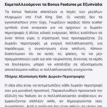
Εκμεταλλευόμενοι τα Bonus Features με Εξυπνάδα
Τα bonus features αποτελούν οι πηγές των μεγάλων
πληρωμών στο Fruit King Slot. Οι νικητές δεν τα
εγκαταλείπουν στην τύχη. Γνωρίζουν ακριβώς πόσα scatter
symbols είναι αναγκαία για να αρχίσουν οι δωρεάν
περιστροφές ή άλλες ειδικές ενέργειες. Μόλις εισέλθουν σε
έναν τέτοιο γύρο, η στρατηγική τους προσαρμόζεται. Σε
δωρεάν περιστροφές με ενεργό πολλαπλασιαστή, για
παράδειγμα, η συγκέντρωση είναι απόλυτη. Κάποιοι
διαπίστωσαν ότι σε αυτές τις φάσεις, το να μην
πραγματοποιούν cash out από νευρικότητα, δίνοντας τα κέρδη
να δουλέψουν, μπορεί να καταλήξει σε αξιοσημείωτα
αποτελέσματα καθώς οι πολλαπλασιαστές ενισχύονται.
Πλήρης Αξιοποίηση Κάθε Δωρεάν Περιστροφής
Η ιδέα εδώ είναι να αντιμετωπίζεις κάθε δωρεάν περιστροφή
σαν μια μοναδική προοπτική. Παρακολουθούν προσεκτικά την
εξέλιξη του feature: αν οι πολλαπλασιαστές ανεβαίνουν, αν
εμφανίζονται επιπλέον wilds, αν δημιουργούνται νέες
δυνατότητες. Αυτή η ανάλυση δεν είναι απλώς να μένεις και