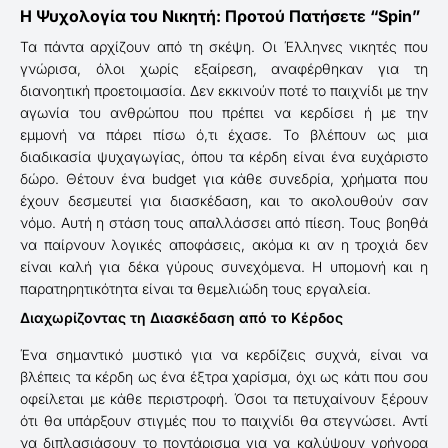
Η Ψυχολογία του Νικητή: Προτού Πατήσετε “Spin”
Τα πάντα αρχίζουν από τη σκέψη. Οι Έλληνες νικητές που
γνώρισα, όλοι χωρίς εξαίρεση, αναφέρθηκαν για τη
διανοητική προετοιμασία. Δεν εκκινούν ποτέ το παιχνίδι με την
αγωνία του ανθρώπου που πρέπει να κερδίσει ή με την
εμμονή να πάρει πίσω ό,τι έχασε. Το βλέπουν ως μια
διαδικασία ψυχαγωγίας, όπου τα κέρδη είναι ένα ευχάριστο
δώρο. Θέτουν ένα budget για κάθε συνεδρία, χρήματα που
έχουν δεσμευτεί για διασκέδαση, και το ακολουθούν σαν
νόμο. Αυτή η στάση τους απαλλάσσει από πίεση. Τους βοηθά
να παίρνουν λογικές αποφάσεις, ακόμα κι αν η τροχιά δεν
είναι καλή για δέκα γύρους συνεχόμενα. Η υπομονή και η
παρατηρητικότητα είναι τα θεμελιώδη τους εργαλεία.
Διαχωρίζοντας τη Διασκέδαση από το Κέρδος
Ένα σημαντικό μυστικό για να κερδίζεις συχνά, είναι να
βλέπεις τα κέρδη ως ένα έξτρα χαρίσμα, όχι ως κάτι που σου
οφείλεται με κάθε περιστροφή. Όσοι τα πετυχαίνουν ξέρουν
ότι θα υπάρξουν στιγμές που το παιχνίδι θα στεγνώσει. Αντί
να διπλασιάσουν το ποντάρισμα για να καλύψουν γρήγορα