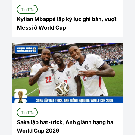
Tin Tức
Kylian Mbappé lập kỷ lục ghi bàn, vượt
Messi ở World Cup
Tin Tức
Saka lập hat-trick, Anh giành hạng ba
World Cup 2026