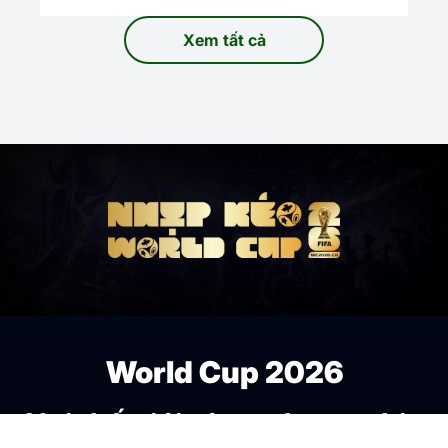
Xem tất cả
World Cup 2026
Nơi thế giới cùng chung nhịp