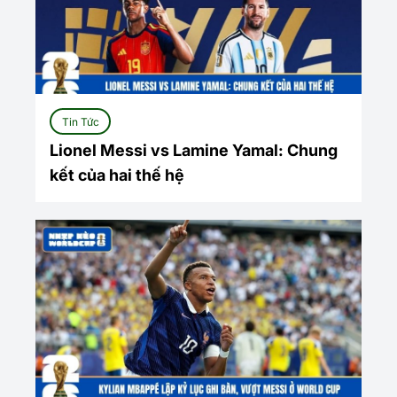
Tin Tức
Lionel Messi vs Lamine Yamal: Chung
kết của hai thế hệ