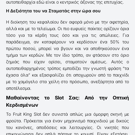
αυτοπειθαρχία εδώ είναι ο κεντρικός άξονας της επιτυχίας.
Η Δεξιότητα του να Σταματάς στην ώρα σου
Η διοίκηση του κεφαλαίου δεν αφορά μόνο με την αφετηρία,
αλλά και με το τελείωμα. Οι πιο ευφυείς παίκτες ορίζουν όρια
τόσο για τα κέρδη τους όσο και για τις απώλειες. Για
παράδειγμα, αν καταφέρουν να κερδίσουν ένα 50% του
πρώτου ποσού, μπορεί να βγουν και να αποθηκεύσουν ένα
τμήμα των κερδών. Με τον ίδιο τρόπο, αν φτάσουν στο όριο
ζημιάς που είχαν ορίσει, σταματούν αμέσως. Αυτός ο
αυτοπειθαρχημένος τρόπος εμποδίζει την γνωστή φράση “τα
έχασα όλα” και εξασφαλίζει ότι αποχωρούν από το παιχνίδι
με το χαμόγελο στα χείλη στο πρόσωπο, ανεξάρτητα από το
αποτέλεσμα.
Μαθαίνοντας το Slot Σας: Από την Οπτική
Κερδισμένων
Το Fruit King Slot δεν συνιστά απλώς μια όμορφη σκηνή με
φρούτα. Πρόκειται για έναν μηχανισμό παιχνιδιού με δικούς
του κανόνες, αποδόσεις και λειτουργίες. Οι νικητές που
επικοινώνησα δεν απλά πάτανε το κουμπί. Είχαν εξετάσει.