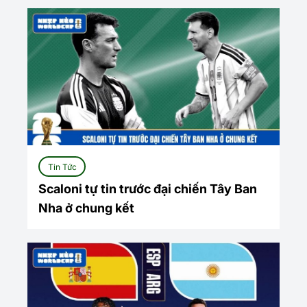
Tin Tức
Scaloni tự tin trước đại chiến Tây Ban
Nha ở chung kết