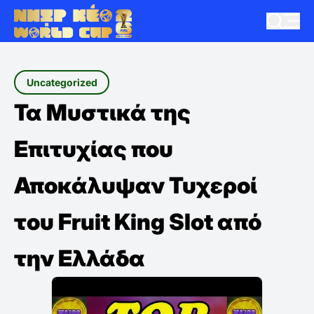
Uncategorized
Τα Μυστικά της
Επιτυχίας που
Αποκάλυψαν Τυχεροί
του Fruit King Slot από
την Ελλάδα