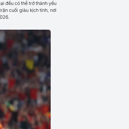
ại đều có thể trở thành yếu
ận cuối giàu kịch tính, nơi
2026.