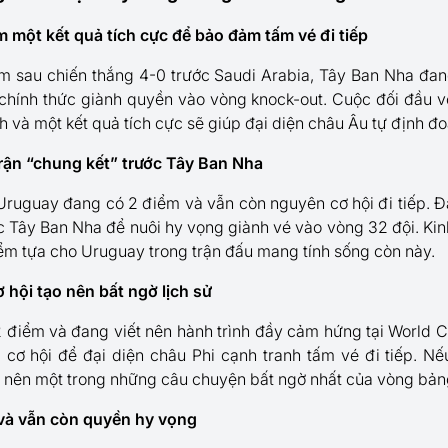
 một kết quả tích cực để bảo đảm tấm vé đi tiếp
 sau chiến thắng 4-0 trước Saudi Arabia, Tây Ban Nha đang
 chính thức giành quyền vào vòng knock-out. Cuộc đối đầu vớ
 và một kết quả tích cực sẽ giúp đại diện châu Âu tự định đ
rận “chung kết” trước Tây Ban Nha
, Uruguay đang có 2 điểm và vẫn còn nguyên cơ hội đi tiếp. 
c Tây Ban Nha để nuôi hy vọng giành vé vào vòng 32 đội. Kinh
iểm tựa cho Uruguay trong trận đấu mang tính sống còn này.
 hội tạo nên bất ngờ lịch sử
 điểm và đang viết nên hành trình đầy cảm hứng tại World C
 cơ hội để đại diện châu Phi cạnh tranh tấm vé đi tiếp. Nế
o nên một trong những câu chuyện bất ngờ nhất của vòng bản
i và vẫn còn quyền hy vọng