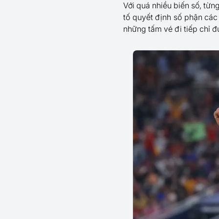
Với quá nhiều biến số, từn
tố quyết định số phận các 
những tấm vé đi tiếp chỉ 