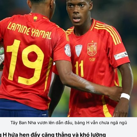
Tây Ban Nha vươn lên dẫn đầu, bảng H vẫn chưa ngã ngũ
g H hứa hẹn đầy căng thẳng và khó lường