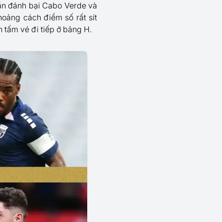
 cần đánh bại Cabo Verde và
hoảng cách điểm số rất sít
h tấm vé đi tiếp ở bảng H.