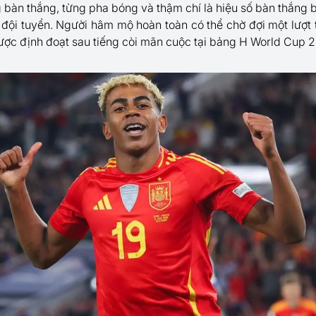
g bàn thắng, từng pha bóng và thậm chí là hiệu số bàn thắng b
đội tuyển. Người hâm mộ hoàn toàn có thể chờ đợi một lượt tr
được định đoạt sau tiếng còi mãn cuộc tại bảng H World Cup 