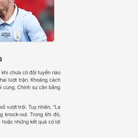
6
khi chưa có đội tuyển nào
 hai lượt trận. Khoảng cách
ối cùng. Chính sự cân bằng
ố vượt trội. Tuy nhiên, “La
 knock-out. Trong khi đó,
 hoặc những kết quả có lợi