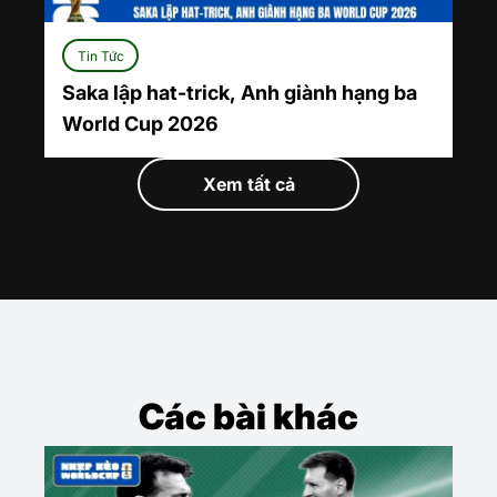
Tin Tức
Saka lập hat-trick, Anh giành hạng ba
World Cup 2026
Xem tất cả
Các bài khác