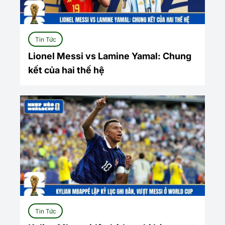
Tin Tức
Lionel Messi vs Lamine Yamal: Chung
kết của hai thế hệ
Tin Tức