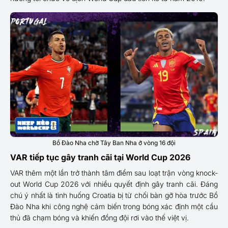
Bồ Đào Nha chờ Tây Ban Nha ở vòng 16 đội
VAR tiếp tục gây tranh cãi tại World Cup 2026
VAR thêm một lần trở thành tâm điểm sau loạt trận vòng knock-
out World Cup 2026 với nhiều quyết định gây tranh cãi. Đáng
chú ý nhất là tình huống Croatia bị từ chối bàn gỡ hòa trước Bồ
Đào Nha khi công nghệ cảm biến trong bóng xác định một cầu
thủ đã chạm bóng và khiến đồng đội rơi vào thế việt vị.