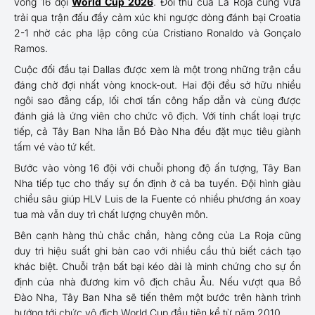
vòng 16 đội
World Cup 2026
. Đối thủ của La Roja cũng vừa
trải qua trận đấu đầy cảm xúc khi ngược dòng đánh bại Croatia
2-1 nhờ các pha lập công của Cristiano Ronaldo và Gonçalo
Ramos.
Cuộc đối đầu tại Dallas được xem là một trong những trận cầu
đáng chờ đợi nhất vòng knock-out. Hai đội đều sở hữu nhiều
ngôi sao đẳng cấp, lối chơi tấn công hấp dẫn và cùng được
đánh giá là ứng viên cho chức vô địch. Với tính chất loại trực
tiếp, cả Tây Ban Nha lẫn Bồ Đào Nha đều đặt mục tiêu giành
tấm vé vào tứ kết.
Bước vào vòng 16 đội với chuỗi phong độ ấn tượng, Tây Ban
Nha tiếp tục cho thấy sự ổn định ở cả ba tuyến. Đội hình giàu
chiều sâu giúp HLV Luis de la Fuente có nhiều phương án xoay
tua mà vẫn duy trì chất lượng chuyên môn.
Bên cạnh hàng thủ chắc chắn, hàng công của La Roja cũng
duy trì hiệu suất ghi bàn cao với nhiều cầu thủ biết cách tạo
khác biệt. Chuỗi trận bất bại kéo dài là minh chứng cho sự ổn
định của nhà đương kim vô địch châu Âu. Nếu vượt qua Bồ
Đào Nha, Tây Ban Nha sẽ tiến thêm một bước trên hành trình
hướng tới chức vô địch World Cup đầu tiên kể từ năm 2010.