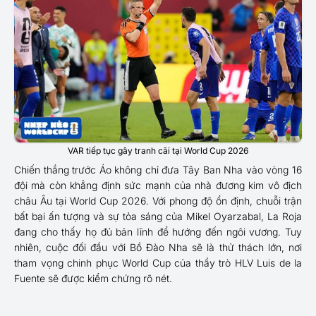
VAR tiếp tục gây tranh cãi tại World Cup 2026
Chiến thắng trước Áo không chỉ đưa Tây Ban Nha vào vòng 16
đội mà còn khẳng định sức mạnh của nhà đương kim vô địch
châu Âu tại World Cup 2026. Với phong độ ổn định, chuỗi trận
bất bại ấn tượng và sự tỏa sáng của Mikel Oyarzabal, La Roja
đang cho thấy họ đủ bản lĩnh để hướng đến ngôi vương. Tuy
nhiên, cuộc đối đầu với Bồ Đào Nha sẽ là thử thách lớn, nơi
tham vọng chinh phục World Cup của thầy trò HLV Luis de la
Fuente sẽ được kiểm chứng rõ nét.