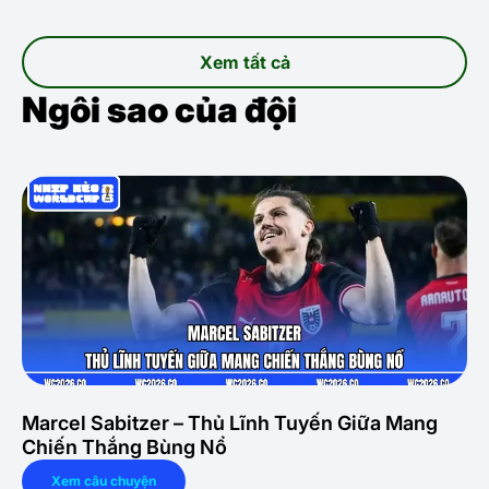
Xem tất cả
Ngôi sao của đội
Marcel Sabitzer – Thủ Lĩnh Tuyến Giữa Mang
Chiến Thắng Bùng Nổ
Xem câu chuyện