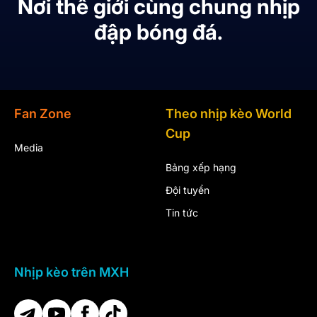
Nơi thế giới cùng chung nhịp
đập bóng đá.
Fan Zone
Theo nhịp kèo World
Cup
Media
Bảng xếp hạng
Đội tuyển
Tin tức
Nhịp kèo trên MXH