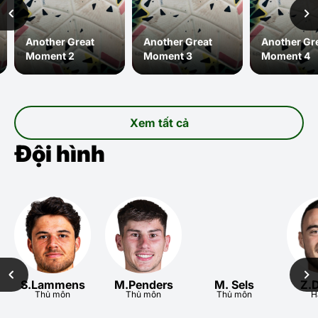
Another Great
Another Great
Another Gr
Moment 2
Moment 3
Moment 4
Xem tất cả
Đội hình
S.Lammens
M.Penders
M. Sels
Z.
Thủ môn
Thủ môn
Thủ môn
H