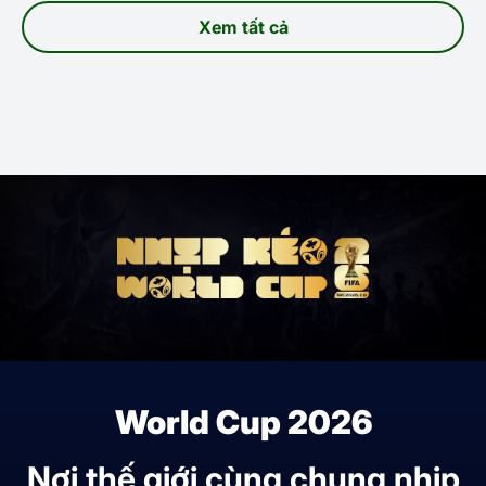
Xem tất cả
World Cup 2026
Nơi thế giới cùng chung nhịp