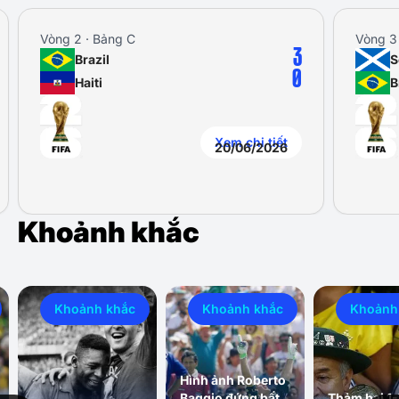
Vòng 2 · Bảng C
Vòng 3
3
Brazil
S
0
Haiti
B
Xem chi tiết
20/06/2026
Khoảnh khắc
Khoảnh khắc
Khoảnh khắc
Khoảnh
Hình ảnh Roberto
Baggio đứng bất
Thảm bại 1-